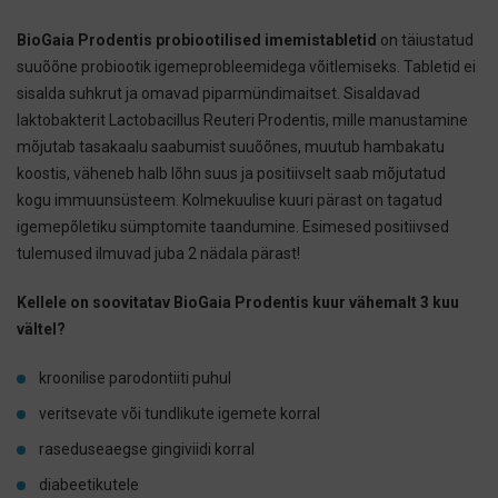
BioGaia Prodentis probiootilised imemistabletid
on täiustatud
suuõõne probiootik igemeprobleemidega võitlemiseks. Tabletid ei
sisalda suhkrut ja omavad piparmündimaitset. Sisaldavad
laktobakterit Lactobacillus Reuteri Prodentis, mille manustamine
mõjutab tasakaalu saabumist suuõõnes, muutub hambakatu
koostis, väheneb halb lõhn suus ja positiivselt saab mõjutatud
kogu immuunsüsteem. Kolmekuulise kuuri pärast on tagatud
igemepõletiku sümptomite taandumine. Esimesed positiivsed
tulemused ilmuvad juba 2 nädala pärast!
Kellele on soovitatav BioGaia Prodentis kuur vähemalt 3 kuu
vältel?
kroonilise parodontiiti puhul
veritsevate või tundlikute igemete korral
raseduseaegse gingiviidi korral
diabeetikutele