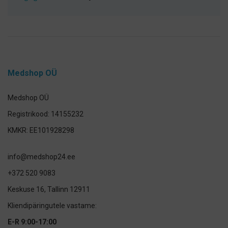
Medshop OÜ
Medshop OÜ
Registrikood: 14155232
KMKR: EE101928298
info@medshop24.ee
+372 520 9083
Keskuse 16, Tallinn 12911
Kliendipäringutele vastame:
E-R 9:00-17:00