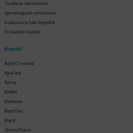
Tundlikele hammastele
Igemehaiguste ennetamine
Suukuivus ja halb hingeõhk
Proteeside hooldus
Breketite- ja kapede hooldus
Brändid
Implantaadi hooldus
Suuhoolduskomplektid
ADEBO medical
Lemmikloomade suuhügieen
ApaCare
Antikseptikud, puhastus- ja isikukaitsevahendid
Apteq
Käte- ja nahahooldus
BioMin
Määramata
BioRepair
BlancOne
BlanX
Chemi-Pharm