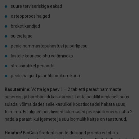
suure terviseriskiga eakad
osteoporoosihaiged
breketikandjad
suitsetajad
peale hammastepuhastust ja pärlipesu
lastele kaariese ohu vältimiseks
stressirohkel perioodil
peale haigust ja antibiootikumikuuri
Kasutamine:
Võtta iga päev 1 – 2 tabletti pärast hammaste
pesemist ja hambaniidi kasutamist. Lasta pastillil aeglaselt suus
sulada, võimaldades selle kasulikel koostisosadel hakata suus
toimima. Esialgsed positiivsed tulemused peaksid ilmnema juba 2
nädala pärast, kui igemete ja suu loomulik kaitse on taastunud.
Hoiatus!
BioGaia Prodentis on toidulisand ja seda ei tohiks