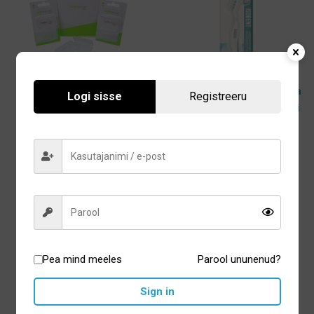
OrthoEase ortodontiline
IsoDent hambaproteeside ja
Logi sisse
Registreeru
vaha 2tk pakis
hambakapede puhastushari
5,20
€
5,20
€
Lisa korvi
Lisa korvi
Pea mind meeles
Parool ununenud?
Sign in