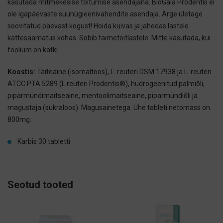
kasutada mitmekesise toitumise asendajana. BioGaia Prodentis ei
ole igapäevaste suuhügieenivahendite asendaja. Ärge ületage
soovitatud päevast kogust! Hoida kuivas ja jahedas lastele
kättesaamatus kohas. Sobib taimetoitlastele. Mitte kasutada, kui
foolium on katki.
Koostis:
Täiteaine (isomaltoos), L. reuteri DSM 17938 ja L. reuteri
ATCC PTA 5289 (L.
reuteri Prodentis®), hüdrogeenitud palmiõli,
piparmündimaitseaine, mentoolimaitseaine,
piparmündiõli ja
magustaja (sukraloos). Magusainetega. Ühe tableti netomass on
800
mg.
Karbis 30 tabletti
Seotud tooted