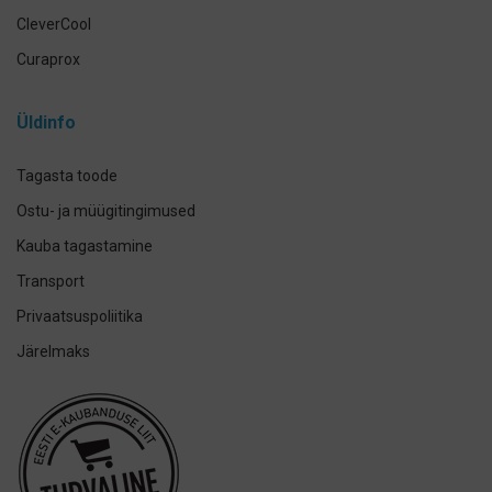
CleverCool
Curaprox
Curasept
Üldinfo
Elmex
GUM
Tagasta toode
Herbadent
Ostu- ja müügitingimused
h2ofloss
Kauba tagastamine
ION-Sei
Transport
IsoDent
Privaatsuspoliitika
KIN
Järelmaks
Lumoral.
Miradent
Mizuha
OraCoat