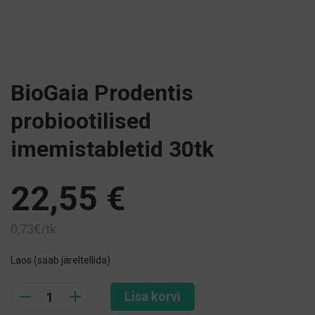
BioGaia Prodentis
probiootilised
imemistabletid 30tk
22,55
€
0,73€/tk
Laos (saab järeltellida)
Quantity
Lisa korvi