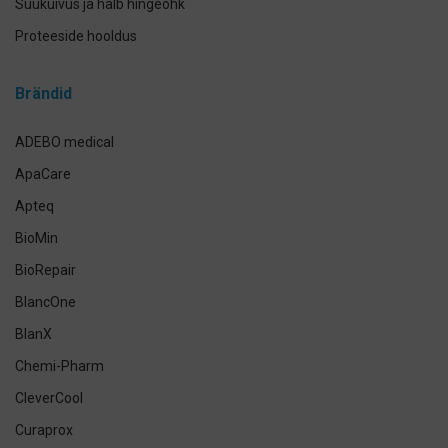
Suukuivus ja halb hingeõhk
Proteeside hooldus
Breketite- ja kapede hooldus
Brändid
Implantaadi hooldus
Suuhoolduskomplektid
ADEBO medical
Lemmikloomade suuhügieen
ApaCare
Antikseptikud, puhastus- ja isikukaitsevahendid
Apteq
Käte- ja nahahooldus
BioMin
Määramata
BioRepair
BlancOne
BlanX
Chemi-Pharm
CleverCool
Curaprox