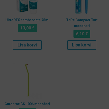
UltraDEX hambapasta 75ml
TePe Compact Tuft
monohari
13,00
€
6,10
€
Lisa korvi
Lisa korvi
Curaprox CS 1006 monohari