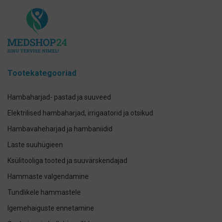
Tootekategooriad
Hambaharjad- pastad ja suuveed
Elektrilised hambaharjad, irrigaatorid ja otsikud
Hambavaheharjad ja hambaniidid
Laste suuhügieen
Ksülitooliga tooted ja suuvärskendajad
Hammaste valgendamine
Tundlikele hammastele
Igemehaiguste ennetamine