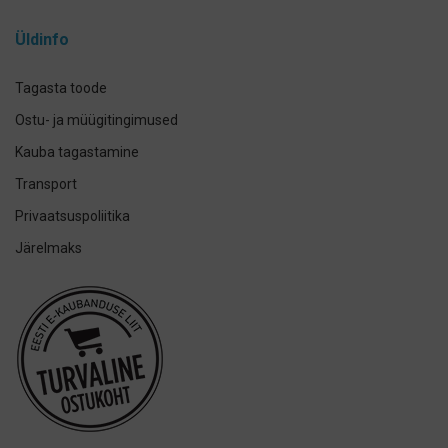
Curasept
Üldinfo
Elmex
GUM
Tagasta toode
Herbadent
Ostu- ja müügitingimused
h2ofloss
Kauba tagastamine
ION-Sei
Transport
IsoDent
Privaatsuspoliitika
KIN
Järelmaks
Lumoral.
Miradent
Mizuha
OraCoat
Oral-B
Ordo