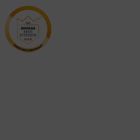
Others
Oxyfresh
Philips
Promis
Puro
Royal Denta
Smilelab
Smilepen
TePe
ultraDEX
Vet's Best
Waterpik
WHITEsmile