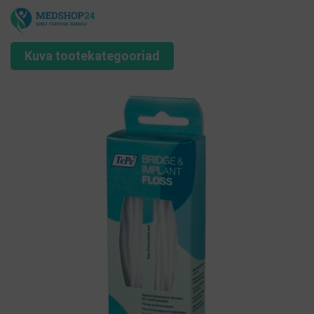
Kuva tootekategooriad