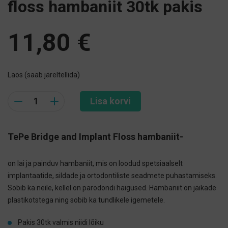
floss hambaniit 30tk pakis
11,80
€
Laos (saab järeltellida)
Quantity
Lisa korvi
TePe Bridge and Implant Floss
hambaniit-
on lai ja painduv hambaniit, mis on loodud spetsiaalselt
implantaatide, sildade ja ortodontiliste seadmete puhastamiseks.
Sobib ka neile, kellel on parodondi haigused. Hambaniit on jäikade
plastikotstega ning sobib ka tundlikele igemetele.
Pakis 30tk valmis niidi lõiku