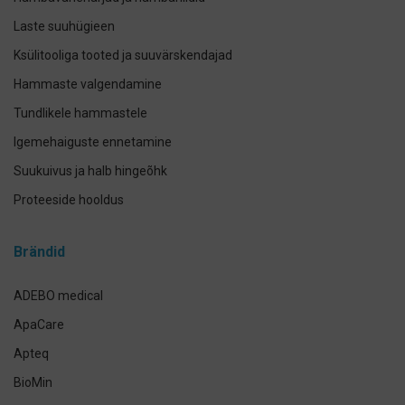
Laste suuhügieen
Ksülitooliga tooted ja suuvärskendajad
Hammaste valgendamine
Tundlikele hammastele
Igemehaiguste ennetamine
Suukuivus ja halb hingeõhk
Proteeside hooldus
Breketite- ja kapede hooldus
Brändid
Implantaadi hooldus
Suuhoolduskomplektid
ADEBO medical
Lemmikloomade suuhügieen
ApaCare
Antikseptikud, puhastus- ja isikukaitsevahendid
Apteq
Käte- ja nahahooldus
BioMin
Määramata