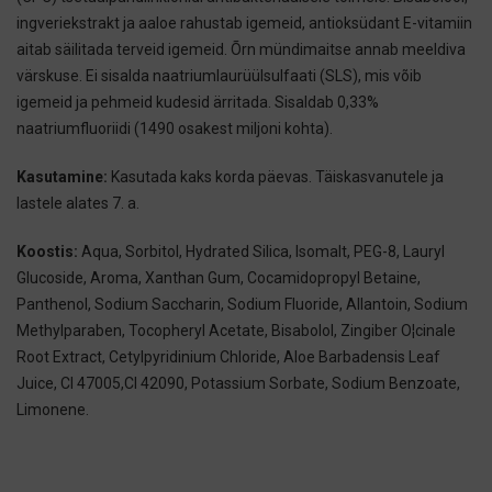
ingveriekstrakt ja aaloe rahustab igemeid, antioksüdant E-vitamiin
aitab säilitada terveid igemeid. Õrn mündimaitse annab meeldiva
värskuse. Ei sisalda naatriumlaurüülsulfaati (SLS), mis võib
igemeid ja pehmeid kudesid ärritada. Sisaldab 0,33%
naatriumfluoriidi (1490 osakest miljoni kohta).
Kasutamine:
Kasutada kaks korda päevas. Täiskasvanutele ja
lastele alates 7. a.
Koostis:
Aqua, Sorbitol, Hydrated Silica, Isomalt, PEG-8, Lauryl
Glucoside, Aroma,
Xanthan Gum, Cocamidopropyl Betaine,
Panthenol, Sodium Saccharin, Sodium Fluoride,
Allantoin, Sodium
Methylparaben, Tocopheryl Acetate, Bisabolol, Zingiber O¦cinale
Root
Extract, Cetylpyridinium Chloride, Aloe Barbadensis Leaf
Juice, Cl 47005,Cl 42090,
Potassium Sorbate, Sodium Benzoate,
Limonene.