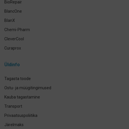
BioRepair
BlancOne
BlanX
Chemi-Pharm
CleverCool
Curaprox
Curasept
Üldinfo
Elmex
GUM
Tagasta toode
Herbadent
Ostu- ja müügitingimused
h2ofloss
Kauba tagastamine
ION-Sei
Transport
IsoDent
Privaatsuspoliitika
KIN
Järelmaks