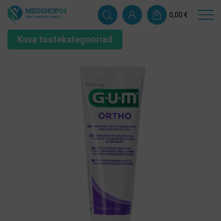
0,00
€
Kuva tootekategooriad