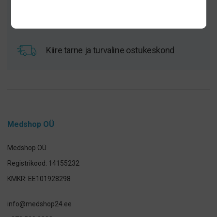
Hoolikalt valitud sortiment
Kiire tarne ja turvaline ostukeskond
Medshop OÜ
Medshop OÜ
Registrikood: 14155232
KMKR: EE101928298
info@medshop24.ee