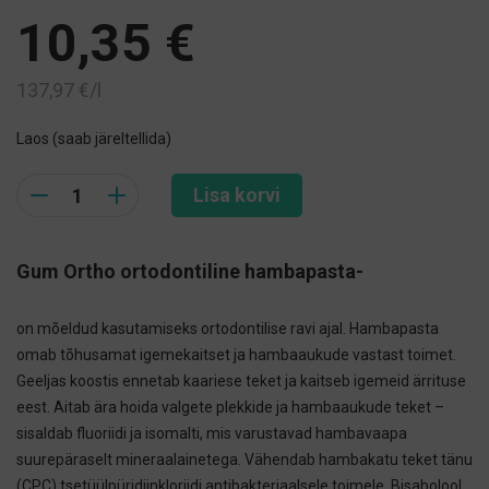
10,35
€
137,97
€
/l
Laos (saab järeltellida)
Quantity
Lisa korvi
Gum Ortho ortodontiline hambapasta-
on mõeldud kasutamiseks ortodontilise ravi ajal. Hambapasta
omab tõhusamat igemekaitset ja hambaaukude vastast toimet.
Geeljas koostis ennetab kaariese teket ja kaitseb igemeid ärrituse
eest. Aitab ära hoida valgete plekkide ja hambaaukude teket –
sisaldab fluoriidi ja isomalti, mis varustavad hambavaapa
suurepäraselt mineraalainetega. Vähendab hambakatu teket tänu
(CPC) tsetüülpüridiinkloriidi antibakteriaalsele toimele. Bisabolool,