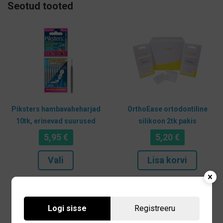
Seotud tooted
Piksters hambavaheharjad
OrthoEase ortodontiline
10tk, erinevad suurused
silikoon 2tk pakis
5,95
€
5,20
€
Sellel
Vali
Lisa korvi
tootel
on
mitu
varianti.
Logi sisse
Registreeru
Valikuid