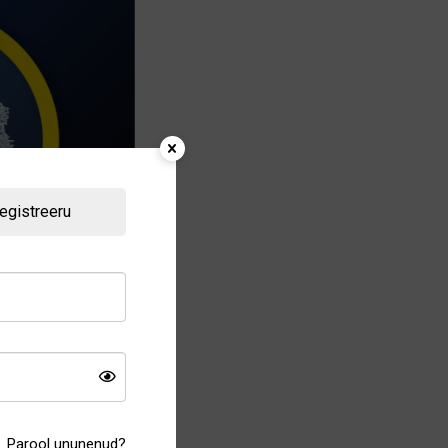
egistreeru
Parool ununenud?