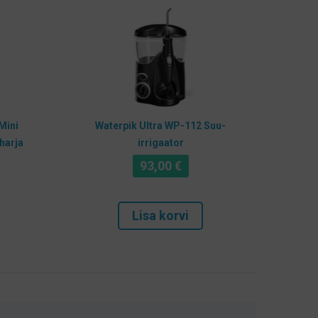
Mini
Waterpik Ultra WP-112 Suu-
aharja
irrigaator
93,00
€
Lisa korvi