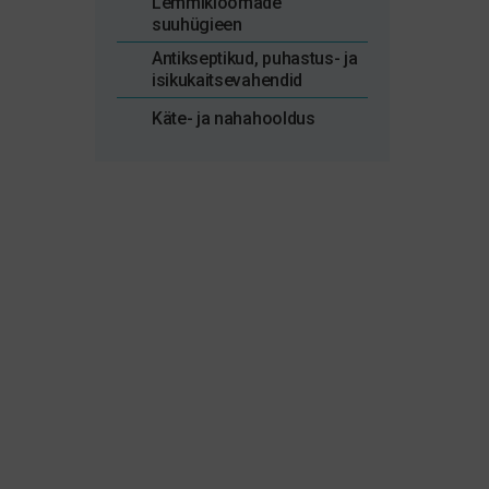
Lemmikloomade
suuhügieen
Antikseptikud, puhastus- ja
isikukaitsevahendid
Käte- ja nahahooldus