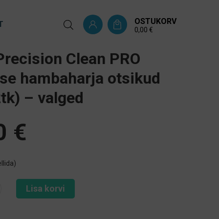
OSTUKORV
T
0,00
€
Precision Clean PRO
lise hambaharja otsikud
tk) – valged
0
€
llida)
Lisa korvi