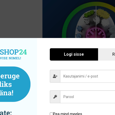
Logi sisse
R
Pea mind meeles