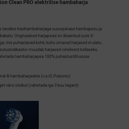
sion Clean PRO
elektrilise hambaharja
s tavalise käsihambaharjaga suurepärase hambapesu ja
akatu. Originaalsed harjapead on disainitud uute X-
ega, mis puhastavad kohti, kuhu ümarad harjased ei ulatu.
asutusindikaator muudab harjased rohelisest kollaseks,
l vahetada hambaharjapea 100% puhastustõhususe
Oral-B hambaharjadele (v.a iO, Pulsonic)
get värvi otsikut (vahetada iga 3 kuu tagant)