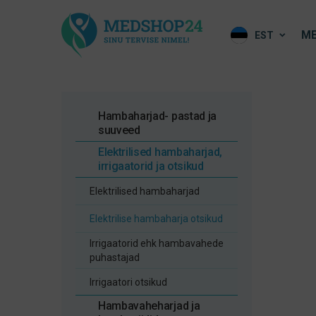
ME
EST
Hambaharjad- pastad ja
suuveed
Elektrilised hambaharjad,
irrigaatorid ja otsikud
Elektrilised hambaharjad
Elektrilise hambaharja otsikud
Irrigaatorid ehk hambavahede
puhastajad
Irrigaatori otsikud
Hambavaheharjad ja