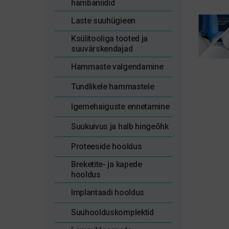
hambaniidid
Laste suuhügieen
Ksülitooliga tooted ja
suuvärskendajad
Hammaste valgendamine
Tundlikele hammastele
Igemehaiguste ennetamine
Suukuivus ja halb hingeõhk
Proteeside hooldus
Breketite- ja kapede
hooldus
Implantaadi hooldus
Suuhoolduskomplektid