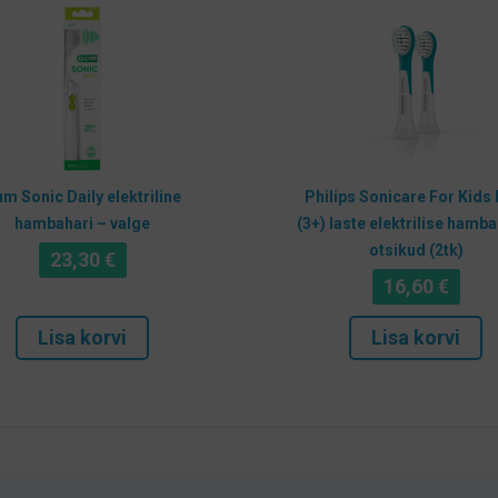
m Sonic Daily elektriline
Philips Sonicare For Kids 
hambahari – valge
(3+) laste elektrilise hamb
otsikud (2tk)
23,30
€
16,60
€
Lisa korvi
Lisa korvi