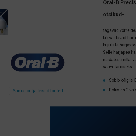
Oral-B Preci
otsikud-
tagavad võrrelde
kõrvaldavad hamb
kujuliste harjast
Selle harjapea k
näidates, milla
saavutamiseks.
Sobib kõigile 
Pakis on 2 val
Sama tootja teised tooted