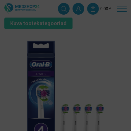
0,00
€
Kuva tootekategooriad