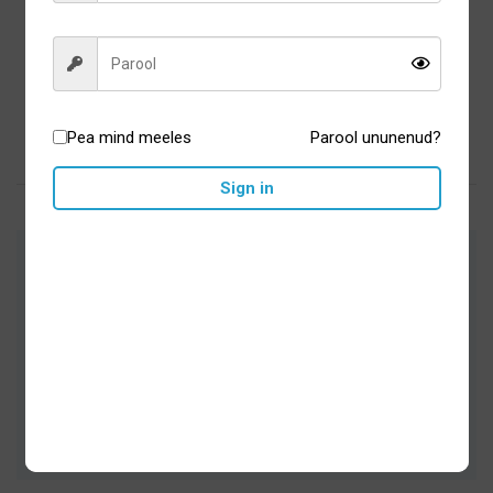
valged
46,50
€
Lisa korvi
Pea mind meeles
Parool ununenud?
Sign in
Arstide poolt heaks kiidetud suuhügieeni-
ja tervisetooted
Hoolikalt valitud sortiment
Kiire tarne ja turvaline ostukeskond