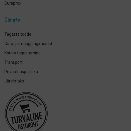
Curaprox
Curasept
Üldinfo
Elmex
GUM
Tagasta toode
Herbadent
Ostu- ja müügitingimused
h2ofloss
Kauba tagastamine
ION-Sei
Transport
IsoDent
Privaatsuspoliitika
KIN
Järelmaks
Lumoral.
Miradent
Mizuha
OraCoat
Oral-B