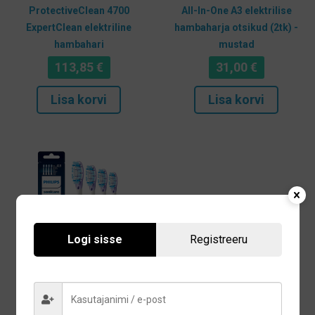
ProtectiveClean 4700
All-In-One A3 elektrilise
ExpertClean elektriline
hambaharja otsikud (2tk) -
hambahari
mustad
113,85
€
31,00
€
Lisa korvi
Lisa korvi
Logi sisse
Registreeru
Philips Sonicare Premium
Gum Care G3 elektrilise
hambaharja otsikud (4tk) -