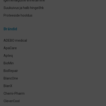
Igemehaiguste ennetamine
Suukuivus ja halb hingeõhk
Proteeside hooldus
Breketite- ja kapede hooldus
Brändid
Implantaadi hooldus
Suuhoolduskomplektid
ADEBO medical
Lemmikloomade suuhügieen
ApaCare
Antikseptikud, puhastus- ja isikukaitsevahendid
Apteq
Käte- ja nahahooldus
BioMin
Määramata
BioRepair
BlancOne
BlanX
Chemi-Pharm
CleverCool