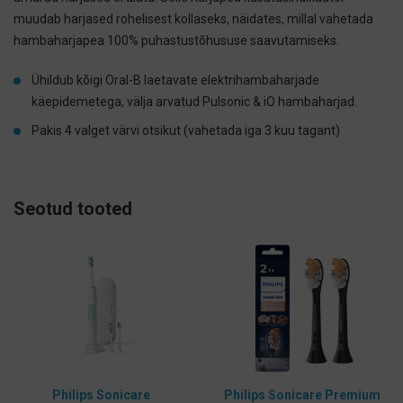
muudab harjased rohelisest kollaseks, näidates, millal vahetada
hambaharjapea 100% puhastustõhususe saavutamiseks.
Ühildub kõigi Oral-B laetavate elektrihambaharjade
käepidemetega, välja arvatud Pulsonic & iO hambaharjad.
Pakis 4 valget värvi otsikut (vahetada iga 3 kuu tagant)
Seotud tooted
Philips Sonicare
Philips Sonicare Premium