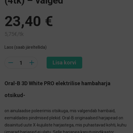
(4tk) – valged
23,40
€
5,75€/tk
Laos (saab järeltellida)
Quantity
Lisa korvi
Oral-B 3D White
PRO elektrilise hambaharja
otsikud-
on ainulaadse poleerimis otsikuga, mis valgendab hambaid,
eemaldades pindmised plekid. Oral-B originaalsed harjapead on
disainitud uute X-kujuliste harjastega, mis puhastavad kohti, kuhu
ümarad harjased ei ulatu. Selle harjapea kasutusindikaator