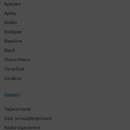
Lemmikloomade suuhügieen
ApaCare
Antikseptikud, puhastus- ja isikukaitsevahendid
Apteq
Käte- ja nahahooldus
BioMin
Määramata
BioRepair
BlancOne
BlanX
Chemi-Pharm
CleverCool
Curaprox
Curasept
Üldinfo
Elmex
GUM
Tagasta toode
Herbadent
Ostu- ja müügitingimused
h2ofloss
Kauba tagastamine