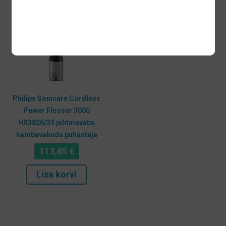
Philips Sonicare Cordless
Power Flosser 3000
HX3826/33 juhtmevaba
hambavahede puhastaja
113,85
€
Lisa korvi