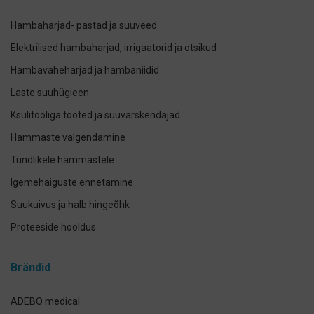
Hambaharjad- pastad ja suuveed
Elektrilised hambaharjad, irrigaatorid ja otsikud
Hambavaheharjad ja hambaniidid
Laste suuhügieen
Ksülitooliga tooted ja suuvärskendajad
Hammaste valgendamine
Tundlikele hammastele
Igemehaiguste ennetamine
Suukuivus ja halb hingeõhk
Proteeside hooldus
Breketite- ja kapede hooldus
Brändid
Implantaadi hooldus
Suuhoolduskomplektid
ADEBO medical