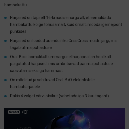
hambakattu.
Harjased on täpselt 16-kraadise nurga all, et eemaldada
hambakattu kõige tõhusamalt, kuid õrnalt, mööda igemejoont
pühkides
Harjased on loodud uuendusliku CrissCross mustri järgi, mis
tagab ülima puhastuse
Oral-B iseloomulikult ümmargusel harjapeal on hoolikalt
paigutatud harjased, mis ümbritsevad parima puhastuse
saavutamiseks iga hammast
On mõeldud ja sobituvad Oral-B iO elektrilistele
hambaharjadele
Pakis 4 valget värvi otsikut (vahetada iga 3 kuu tagant)