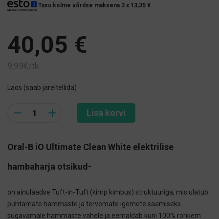
Tasu kolme võrdse maksena 3 x
13,35
€
40,05
€
9,99€/tk
Laos (saab järeltellida)
Quantity
Lisa korvi
Oral-B iO Ultimate Clean White
elektrilise
hambaharja otsikud-
on ainulaadse Tuft-in-Tuft (kimp kimbus) struktuuriga, mis ulatub
puhtamate hammaste ja tervemate igemete saamiseks
sügavamale hammaste vahele ja eemaldab kuni 100% rohkem