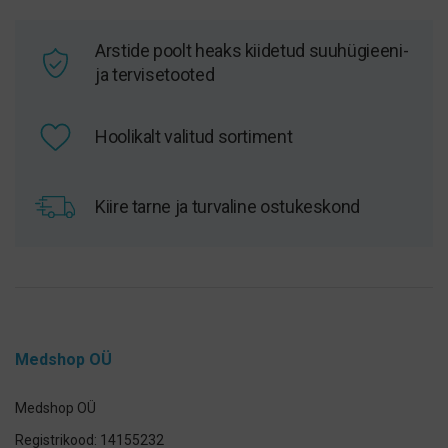
Arstide poolt heaks kiidetud suuhügieeni-
ja tervisetooted
Hoolikalt valitud sortiment
Kiire tarne ja turvaline ostukeskond
Medshop OÜ
Medshop OÜ
Registrikood: 14155232