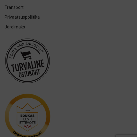
ION-Sei
Transport
IsoDent
Privaatsuspoliitika
KIN
Järelmaks
Lumoral.
Miradent
Mizuha
OraCoat
Oral-B
Ordo
Others
Oxyfresh
Philips
Promis
Puro