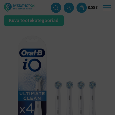
0,00
€
Kuva tootekategooriad