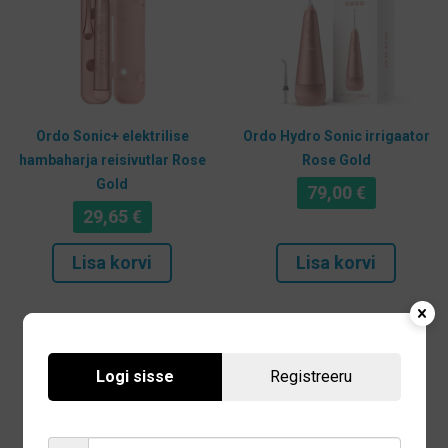
Ordo Sonic+ elektrilise
Ordo Hydro Sonic irrigaator
hambaharja reisivutlar Rose
Rose Gold
Gold
79,00
€
29,65
€
Lisa korvi
Lisa korvi
Logi sisse
Registreeru