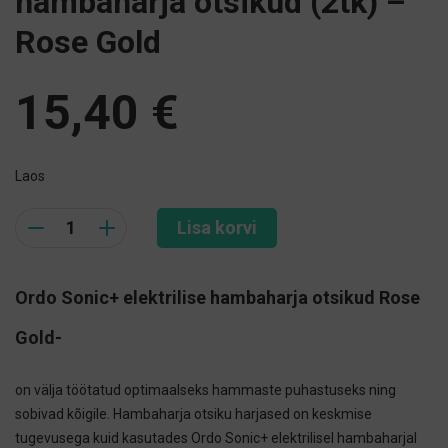
hambaharja otsikud (2tk) –
Rose Gold
15,40
€
Laos
Quantity
Lisa korvi
Ordo Sonic+ elektrilise hambaharja otsikud Rose
Gold-
on välja töötatud optimaalseks hammaste puhastuseks ning
sobivad kõigile. Hambaharja otsiku harjased on keskmise
tugevusega kuid kasutades Ordo Sonic+ elektrilisel hambaharjal