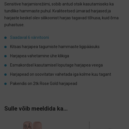
Sensitive harjamisrežiimi, sobib antud otsik kasutamiseks ka
tundlike hammaste puhul. Kvaliteetsed ümarad harjased ja
harjaste keskel olev silikoonist harjas tagavad tõhusa, kuid õrna
puhastuse.
Saadaval 6 värvitooni
Kitsas harjapea tagumiste hammaste ligipääsuks
Harjapea vahetamine ühe klikiga
Esmakordsel kasutamisel loputage harjapea veega
Harjapead on soovitatav vahetada iga kolme kuu tagant
Pakendis on 2tk Rose Gold harjapead
Sulle võib meeldida ka…