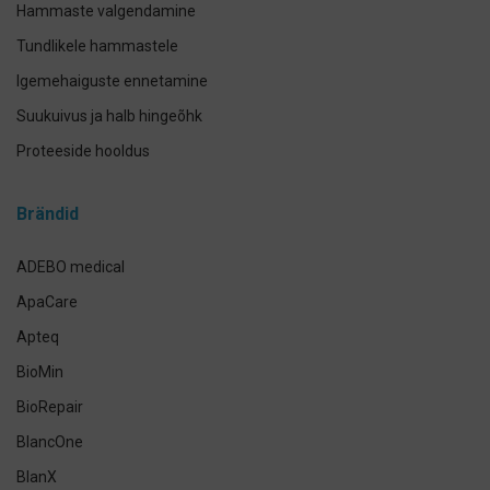
Hammaste valgendamine
Tundlikele hammastele
Igemehaiguste ennetamine
Suukuivus ja halb hingeõhk
Proteeside hooldus
Breketite- ja kapede hooldus
Brändid
Implantaadi hooldus
Suuhoolduskomplektid
ADEBO medical
Lemmikloomade suuhügieen
ApaCare
Antikseptikud, puhastus- ja isikukaitsevahendid
Apteq
Käte- ja nahahooldus
BioMin
Määramata
BioRepair
BlancOne
BlanX