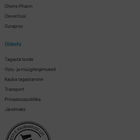
Chemi-Pharm
CleverCool
Curaprox
Curasept
Üldinfo
Elmex
GUM
Tagasta toode
Herbadent
Ostu- ja müügitingimused
h2ofloss
Kauba tagastamine
ION-Sei
Transport
IsoDent
Privaatsuspoliitika
KIN
Järelmaks
Lumoral.
Miradent
Mizuha