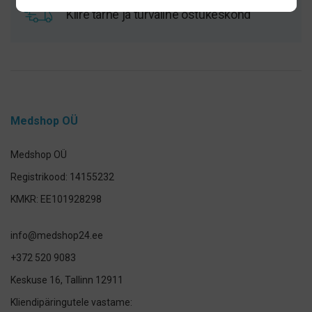
Kiire tarne ja turvaline ostukeskond
Medshop OÜ
Medshop OÜ
Registrikood: 14155232
KMKR: EE101928298
info@medshop24.ee
+372 520 9083
Keskuse 16, Tallinn 12911
Kliendipäringutele vastame: