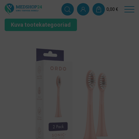
0,00
€
Kuva tootekategooriad