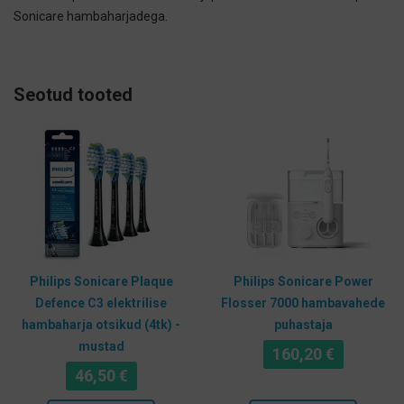
Sonicare hambaharjadega.
Seotud tooted
Philips Sonicare Plaque
Philips Sonicare Power
Defence C3 elektrilise
Flosser 7000 hambavahede
hambaharja otsikud (4tk) -
puhastaja
mustad
160,20
€
46,50
€