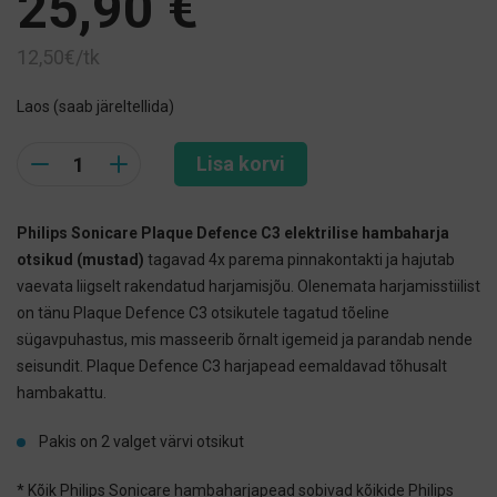
25,90
€
12,50€/tk
Laos (saab järeltellida)
Quantity
Lisa korvi
Philips Sonicare Plaque Defence C3 elektrilise hambaharja
otsikud (mustad)
tagavad 4x parema pinnakontakti ja hajutab
vaevata liigselt rakendatud harjamisjõu. Olenemata harjamisstiilist
on tänu Plaque Defence C3 otsikutele tagatud tõeline
sügavpuhastus, mis masseerib õrnalt igemeid ja parandab nende
seisundit. Plaque Defence C3 harjapead eemaldavad tõhusalt
hambakattu.
Pakis on 2 valget värvi otsikut
* Kõik Philips Sonicare hambaharjapead sobivad kõikide Philips