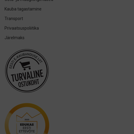
h2ofloss
Kauba tagastamine
ION-Sei
Transport
IsoDent
Privaatsuspoliitika
KIN
Järelmaks
Lumoral.
Miradent
Mizuha
OraCoat
Oral-B
Ordo
Others
Oxyfresh
Philips
Promis