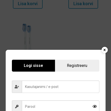
Lisa korvi
Lisa korvi
Philips Sonicare Sensitive
Logi sisse
Registreeru
Standard elektrilise
hambaharja otsikud (2tk)
18,60
€
Lisa korvi