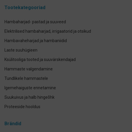
Tootekategooriad
Hambaharjad- pastad ja suuveed
Elektrilised hambaharjad, irrigaatorid ja otsikud
Hambavaheharjad ja hambaniidid
Laste suuhügieen
Ksülitooliga tooted ja suuvärskendajad
Hammaste valgendamine
Tundlikele hammastele
Igemehaiguste ennetamine
Suukuivus ja halb hingeõhk
Proteeside hooldus
Breketite- ja kapede hooldus
Brändid
Implantaadi hooldus