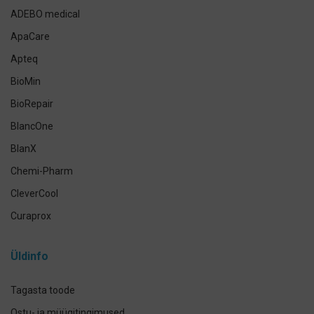
Suuhoolduskomplektid
ADEBO medical
Lemmikloomade suuhügieen
ApaCare
Antikseptikud, puhastus- ja isikukaitsevahendid
Apteq
Käte- ja nahahooldus
BioMin
Määramata
BioRepair
BlancOne
BlanX
Chemi-Pharm
CleverCool
Curaprox
Curasept
Üldinfo
Elmex
GUM
Tagasta toode
Herbadent
Ostu- ja müügitingimused