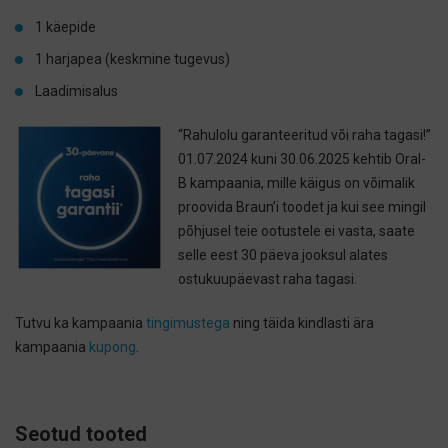
1 käepide
1 harjapea (keskmine tugevus)
Laadimisalus
“Rahulolu garanteeritud või raha tagasi!”
01.07.2024 kuni 30.06.2025 kehtib Oral-
B kampaania, mille käigus on võimalik
proovida Braun’i toodet ja kui see mingil
põhjusel teie ootustele ei vasta, saate
selle eest 30 päeva jooksul alates
ostukuupäevast raha tagasi.
Tutvu ka kampaania
tingimustega
ning täida kindlasti ära
kampaania
kupong
.
Seotud tooted