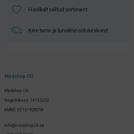
Hoolikalt valitud sortiment
Kiire tarne ja turvaline ostukeskond
Medshop OÜ
Medshop OÜ
Registrikood: 14155232
KMKR: EE101928298
info@medshop24.ee