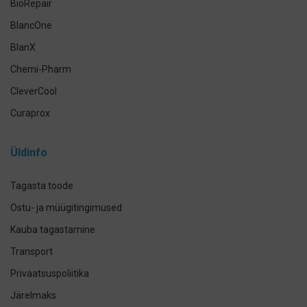
BioRepair
BlancOne
BlanX
Chemi-Pharm
CleverCool
Curaprox
Curasept
Üldinfo
Elmex
GUM
Tagasta toode
Herbadent
Ostu- ja müügitingimused
h2ofloss
Kauba tagastamine
ION-Sei
Transport
IsoDent
Privaatsuspoliitika
KIN
Järelmaks