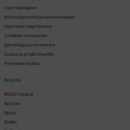
Laste suuhügieen
Ksülitooliga tooted ja suuvärskendajad
Hammaste valgendamine
Tundlikele hammastele
Igemehaiguste ennetamine
Suukuivus ja halb hingeõhk
Proteeside hooldus
Breketite- ja kapede hooldus
Brändid
Implantaadi hooldus
Suuhoolduskomplektid
ADEBO medical
Lemmikloomade suuhügieen
ApaCare
Antikseptikud, puhastus- ja isikukaitsevahendid
Apteq
Käte- ja nahahooldus
BioMin
Määramata