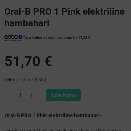
Oral-B PRO 1 Pink elektriline
hambahari
Tasu kolme võrdse maksena 3 x
17,23
€
51,70
€
Tellimisel (tarne 3-5tp)
Quantity
Lisa korvi
Oral-B PRO 1 Pink elektriline hambahari-
eemaldab tänu 3D harjapea liigutuste süsteemile 100% rohkem