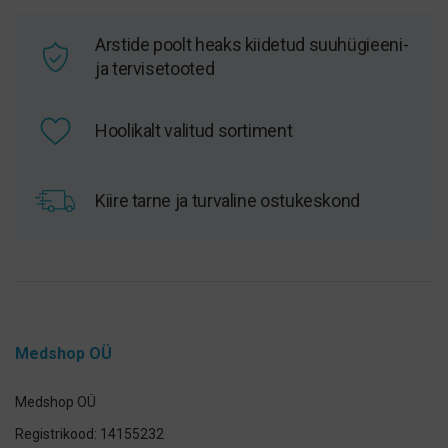
Arstide poolt heaks kiidetud suuhügieeni-
ja tervisetooted
Hoolikalt valitud sortiment
Kiire tarne ja turvaline ostukeskond
Medshop OÜ
Medshop OÜ
Registrikood: 14155232