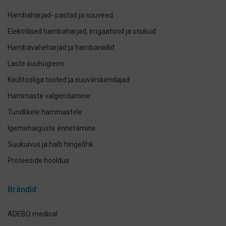
Hambaharjad- pastad ja suuveed
Elektrilised hambaharjad, irrigaatorid ja otsikud
Hambavaheharjad ja hambaniidid
Laste suuhügieen
Ksülitooliga tooted ja suuvärskendajad
Hammaste valgendamine
Tundlikele hammastele
Igemehaiguste ennetamine
Suukuivus ja halb hingeõhk
Proteeside hooldus
Breketite- ja kapede hooldus
Brändid
Implantaadi hooldus
Suuhoolduskomplektid
ADEBO medical
Lemmikloomade suuhügieen