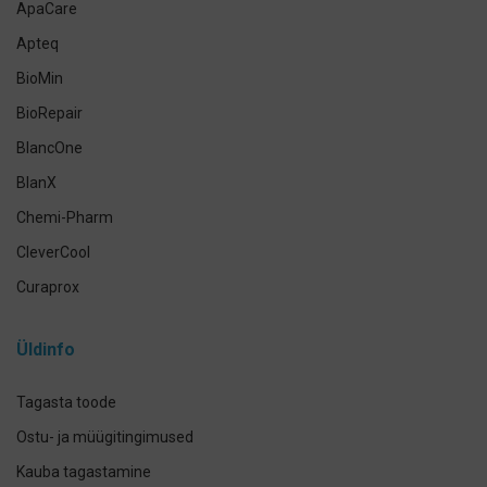
ApaCare
Antikseptikud, puhastus- ja isikukaitsevahendid
Apteq
Käte- ja nahahooldus
BioMin
Määramata
BioRepair
BlancOne
BlanX
Chemi-Pharm
CleverCool
Curaprox
Curasept
Üldinfo
Elmex
GUM
Tagasta toode
Herbadent
Ostu- ja müügitingimused
h2ofloss
Kauba tagastamine