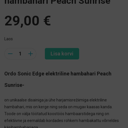
hambahari Peach Sunrise
29,00
€
Laos
Quantity
Lisa korvi
Ordo Sonic Edge elektriline hambahari Peach
Sunrise-
on unikaalse disainiga ja ühe harjamisrežiimiga elektriline
hambahari, mis on kerge ning seda on mugav kaasas kanda.
Toode on välja töötatud koostöös hambaarstidega ning on
efektiivne ja eemaldab kordades rohkem hambakattu võrreldes
käsihambaharjaga.