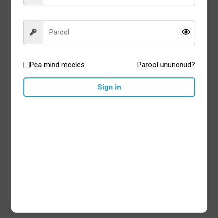
Pea mind meeles
Parool ununenud?
Sign in
Ordo Sonic+ elektrilise
hambaharja otsikud (2tk) -
White Silver
15,40
€
Lisa korvi