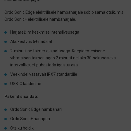
Ordo Sonic Edge elektrilisele hambaharjale sobib sama otsik, mis
Ordo Sonic+ elektrilisele hambaharjale.
Harjarežiim keskmise intensiivsusega
Akukestvus 6+ nädalat
2-minutiline taimer ajajaotusega. Käepidemesisene
vibratsioonitaimer jagab 2 minutit neljaks 30-sekundiseks
intervalliks, et puhastada iga suu osa.
Veekindel vastavalt IPX7 standardile
USB-C laadimine
Pakend sisaldab:
Ordo Sonic Edge hambahari
Ordo Sonic+ harjapea
Otsiku hoidik