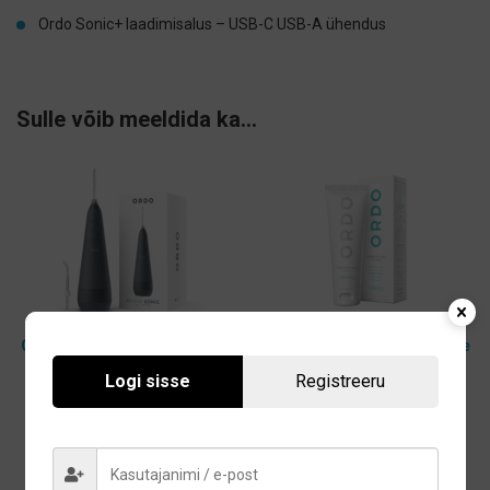
Ordo Sonic+ laadimisalus – USB-C USB-A ühendus
Sulle võib meeldida ka…
Ordo Hydro Sonic irrigaator
Ordo hambapasta Complete
Charcoal Grey
Care 80ml
Logi sisse
Registreeru
79,00
€
6,45
€
Lisa korvi
Lisa korvi