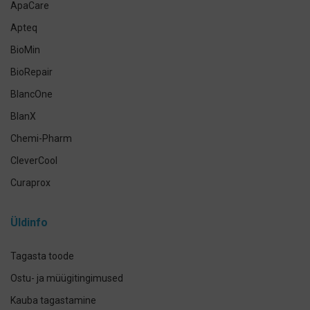
ApaCare
Antikseptikud, puhastus- ja isikukaitsevahendid
Apteq
Käte- ja nahahooldus
BioMin
Määramata
BioRepair
BlancOne
BlanX
Chemi-Pharm
CleverCool
Curaprox
Curasept
Üldinfo
Elmex
GUM
Tagasta toode
Herbadent
Ostu- ja müügitingimused
h2ofloss
Kauba tagastamine