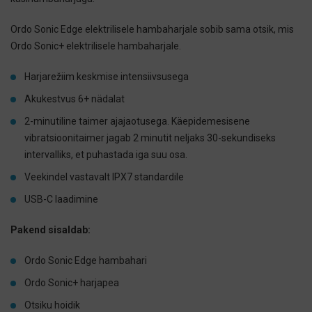
Ordo Sonic Edge elektrilisele hambaharjale sobib sama otsik, mis
Ordo Sonic+ elektrilisele hambaharjale.
Harjarežiim keskmise intensiivsusega
Akukestvus 6+ nädalat
2-minutiline taimer ajajaotusega. Käepidemesisene
vibratsioonitaimer jagab 2 minutit neljaks 30-sekundiseks
intervalliks, et puhastada iga suu osa.
Veekindel vastavalt IPX7 standardile
USB-C laadimine
Pakend sisaldab:
Ordo Sonic Edge hambahari
Ordo Sonic+ harjapea
Otsiku hoidik