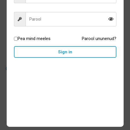
Pea mind meeles
Parool ununenud?
Sign in
Ordo Hydro Sonic irrigaator
Arctic Blue
79,00
€
Lisa korvi