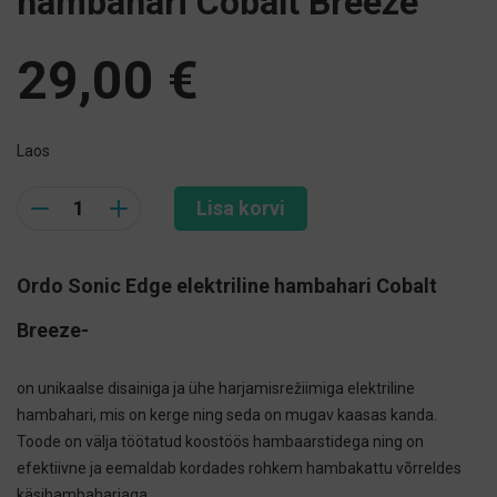
hambahari Cobalt Breeze
29,00
€
Laos
Quantity
Lisa korvi
Ordo Sonic Edge elektriline hambahari Cobalt
Breeze-
on unikaalse disainiga ja ühe harjamisrežiimiga elektriline
hambahari, mis on kerge ning seda on mugav kaasas kanda.
Toode on välja töötatud koostöös hambaarstidega ning on
efektiivne ja eemaldab kordades rohkem hambakattu võrreldes
käsihambaharjaga.