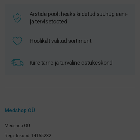
Arstide poolt heaks kiidetud suuhügieeni-
ja tervisetooted
Hoolikalt valitud sortiment
Kiire tarne ja turvaline ostukeskond
Medshop OÜ
Medshop OÜ
Registrikood: 14155232