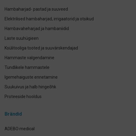
Hambaharjad- pastad ja suuveed
Elektrilised hambaharjad, irrigaatorid ja otsikud
Hambavaheharjad ja hambaniidid
Laste suuhügieen
Ksülitooliga tooted ja suuvärskendajad
Hammaste valgendamine
Tundlikele hammastele
Igemehaiguste ennetamine
Suukuivus ja halb hingeõhk
Proteeside hooldus
Breketite- ja kapede hooldus
Brändid
Implantaadi hooldus
Suuhoolduskomplektid
ADEBO medical
Lemmikloomade suuhügieen