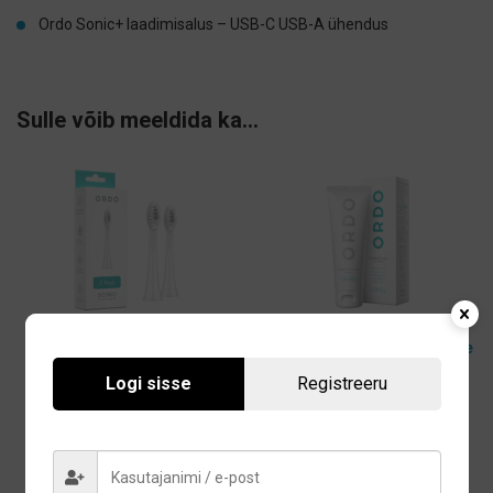
Ordo Sonic+ laadimisalus – USB-C USB-A ühendus
Sulle võib meeldida ka…
Ordo Sonic+ elektrilise
Ordo hambapasta Complete
hambaharja otsikud (2tk) -
Care 80ml
Logi sisse
Registreeru
White Silver
6,45
€
15,40
€
Lisa korvi
Lisa korvi