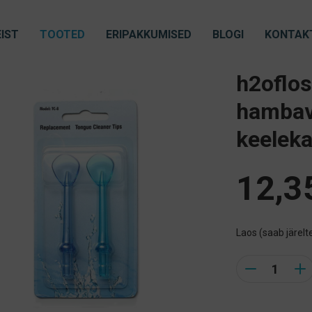
IST
TOOTED
ERIPAKKUMISED
BLOGI
KONTAK
h2oflo
hambav
keeleka
12,3
Laos (saab järelte
Quantity