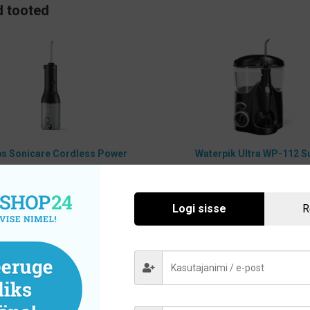
 tooted
ps Sonicare Cordless Power
Waterpik Ultra WP-112 S
Flosser 3000 HX3826/33
irrigaator
uhtmevaba hambavahede
93,00
€
puhastaja
Logi sisse
R
113,85
€
Lisa korvi
Lisa korvi