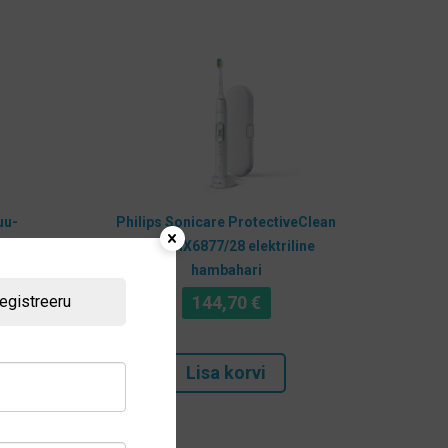
uu-
Philips Sonicare ProtectiveClean
6100 HX6877/28 elektriline
hambahari
egistreeru
144,70
€
Lisa korvi