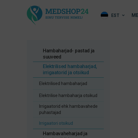
ME
EST
Hambaharjad- pastad ja
suuveed
Elektrilised hambaharjad,
irrigaatorid ja otsikud
Elektrilised hambaharjad
Elektrilise hambaharja otsikud
Irrigaatorid ehk hambavahede
puhastajad
Irrigaatori otsikud
Hambavaheharjad ja