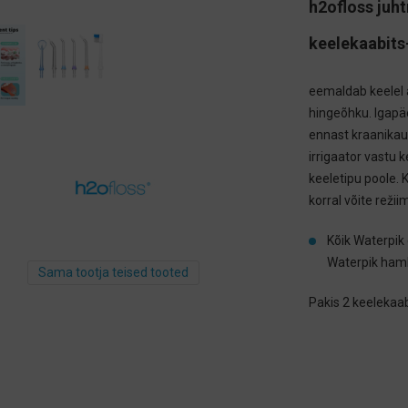
h2ofloss juh
keelekaabits
eemaldab keelel 
hingeõhku. Igapäe
ennast kraanikau
irrigaator vastu
keeletipu poole. 
korral võite režii
Kõik Waterpik
Waterpik hamb
Sama tootja teised tooted
Pakis 2 keelekaab