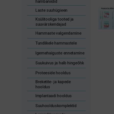
hambaniidid
Laste suuhügieen
Ksülitooliga tooted ja
suuvärskendajad
Hammaste valgendamine
Tundlikele hammastele
Igemehaiguste ennetamine
Suukuivus ja halb hingeõhk
Proteeside hooldus
Breketite- ja kapede
hooldus
Implantaadi hooldus
Suuhoolduskomplektid