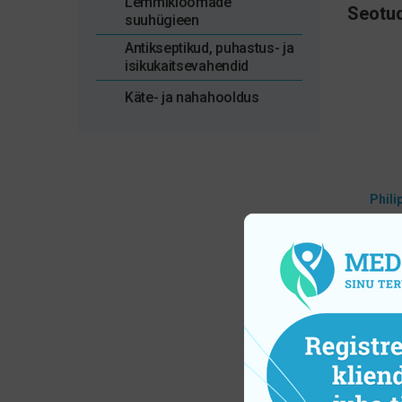
Lemmikloomade
Seotud
suuhügieen
Antikseptikud, puhastus- ja
isikukaitsevahendid
Käte- ja nahahooldus
Phili
j