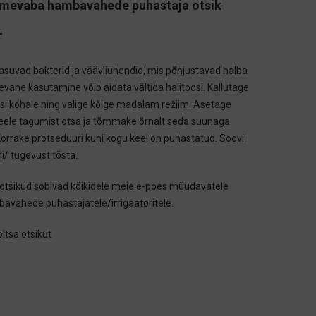
tmevaba hambavahede puhastaja otsik
-
asuvad bakterid ja väävliühendid, mis põhjustavad halba
vane kasutamine võib aidata vältida halitoosi. Kallutage
si kohale ning valige kõige madalam režiim. Asetage
 keele tagumist otsa ja tõmmake õrnalt seda suunaga
Korrake protseduuri kuni kogu keel on puhastatud. Soovi
mi/ tugevust tõsta.
 otsikud sobivad kõikidele meie e-poes müüdavatele
avahede puhastajatele/irrigaatoritele.
itsa otsikut