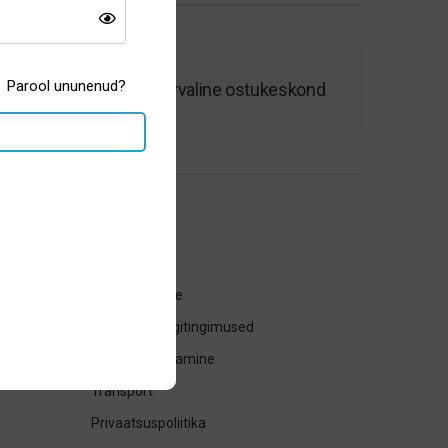
Parool ununenud?
Kiire tarne ja turvaline ostukeskond
Üldinfo
Tagasta toode
Ostu- ja müügitingimused
Kauba tagastamine
Transport
Privaatsuspoliitika