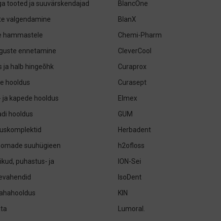
iga tooted ja suuvärskendajad
BlancOne
e valgendamine
BlanX
le hammastele
Chemi-Pharm
guste ennetamine
CleverCool
 ja halb hingeõhk
Curaprox
e hooldus
Curasept
- ja kapede hooldus
Elmex
di hooldus
GUM
uskomplektid
Herbadent
oomade suuhügieen
h2ofloss
ikud, puhastus- ja
ION-Sei
sevahendid
IsoDent
nahahooldus
KIN
ta
Lumoral.