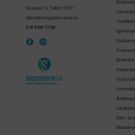
Ksülitool
Keskuse 16, Tallinn 12911
Hammast
Kliendipäringutele vastame:
Tundlike
E-R 9:00-17:00
Igemehai
Suukuivus
Proteesid
Breketite
Implantaa
Suuhoold
Lemmikl
Antiksept
isikukait
Käte- ja 
Määrama