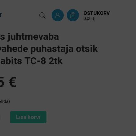
OSTUKORV
T
0,00
€
ss juhtmevaba
ahede puhastaja otsik
abits TC-8 2tk
5
€
llida)
Lisa korvi