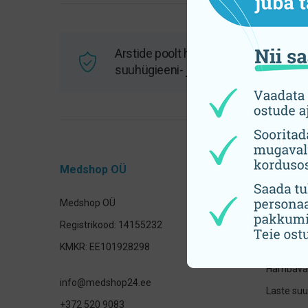
Arstide poolt heaks kiidetud
suuhügieeni- ja tervisetooted
Medshop OÜ
Tooteka
Medshop OÜ
Hambahar
Registrikood: 14155232
Elektrilis
KMKR: EE101928298
otsikud
Hambavah
info@medshop24.ee
Laste su
+372 520 9083