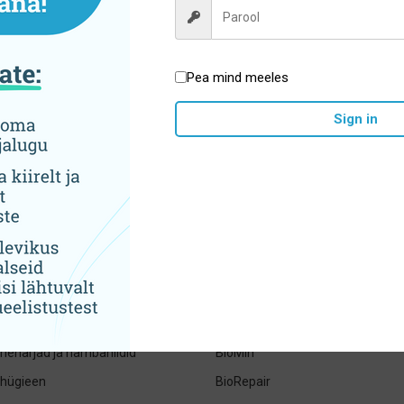
Pea mind meeles
Hoolikalt valitud sortiment
Sign in
tegooriad
Brändid
jad- pastad ja suuveed
ADEBO medical
ed hambaharjad, irrigaatorid ja
ApaCare
Apteq
eharjad ja hambaniidid
BioMin
uhügieen
BioRepair