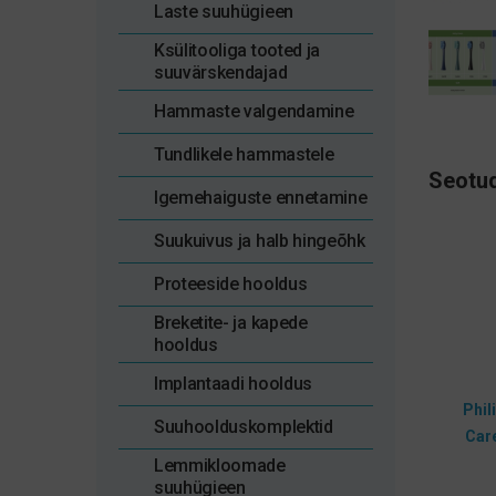
Laste suuhügieen
Ksülitooliga tooted ja
suuvärskendajad
Hammaste valgendamine
Tundlikele hammastele
Seotud
Igemehaiguste ennetamine
Suukuivus ja halb hingeõhk
Proteeside hooldus
Breketite- ja kapede
hooldus
Implantaadi hooldus
Phil
Suuhoolduskomplektid
Care
Lemmikloomade
suuhügieen