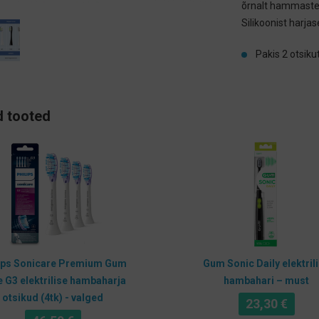
õrnalt hammastelt
Silikoonist harj
Pakis 2 otsiku
 tooted
ips Sonicare Premium Gum
Gum Sonic Daily elektril
 G3 elektrilise hambaharja
hambahari – must
otsikud (4tk) - valged
23,30
€