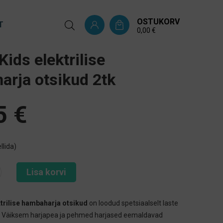
OSTUKORV
T
0,00
€
Kids elektrilise
rja otsikud 2tk
5
€
llida)
Lisa korvi
trilise hambaharja otsikud
on loodud spetsiaalselt laste
 Väiksem harjapea ja pehmed harjased eemaldavad