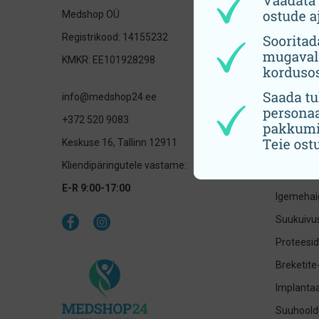
Medshop OÜ
Hambahar
Registrikood: 14155232
Elektrilis
KMKR: EE101928298
otsikud
Hambavah
info@medshop24.ee
Laste su
+372 520 9083
Ksülitool
Keskuse 16, Tallinn 12911
Hammast
Kliendipäringutele vastame:
Tundlike
E-R 9:00-17:00
Igemehai
Suukuivus
Proteesid
Breketite
Implantaa
Suuhoold