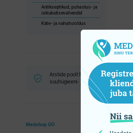
Antikseptikud, puhastus- ja
isikukaitsevahendid
Käte- ja nahahooldus
Arstide poolt heaks kiidetud
suuhügieeni- ja tervisetooted
Medshop OÜ
Tooteka