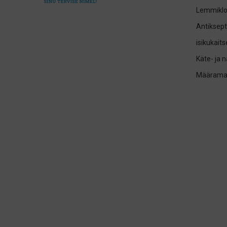
Lemmikl
Antiksept
isikukait
Käte- ja 
Määrama