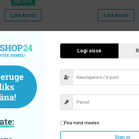
46,50
€
Lisa korvi
Lisa korvi
Logi sisse
R
Hoolikalt valitud sortiment
Pea mind meeles
tegooriad
Brändid
Sign in