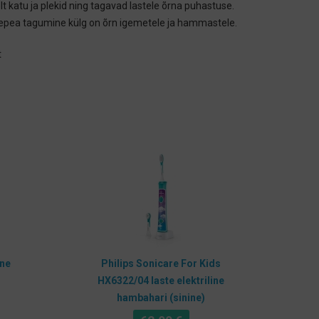
 katu ja plekid ning tagavad lastele õrna puhastuse.
asepea tagumine külg on õrn igemetele ja hammastele.
t
ine
Philips Sonicare For Kids
HX6322/04 laste elektriline
hambahari (sinine)