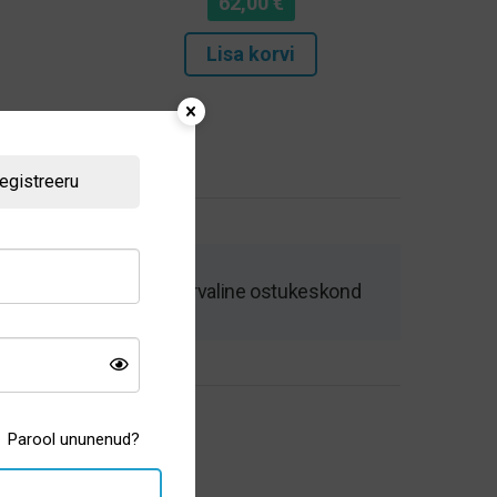
62,00
€
Lisa korvi
egistreeru
Kiire tarne ja turvaline ostukeskond
Parool ununenud?
Üldinfo