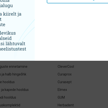
jad- pastad ja suuveed
ADEBO medical
ed hambaharjad, irrigaatorid ja
ApaCare
Apteq
eharjad ja hambaniidid
BioMin
uhügieen
BioRepair
iga tooted ja suuvärskendajad
BlancOne
e valgendamine
BlanX
le hammastele
Chemi-Pharm
guste ennetamine
CleverCool
 ja halb hingeõhk
Curaprox
e hooldus
Curasept
- ja kapede hooldus
Elmex
di hooldus
GUM
uskomplektid
Herbadent