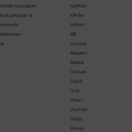
oomade suuhügieen
h2ofloss
ikud, puhastus- ja
ION-Sei
sevahendid
IsoDent
nahahooldus
KIN
ta
Lumoral.
Miradent
Mizuha
OraCoat
Oral-B
Ordo
Others
Oxyfresh
Philips
Promis