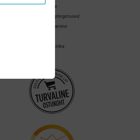
Tagasta toode
Ostu- ja müügitingimused
Kauba tagastamine
Transport
Privaatsuspoliitika
Järelmaks