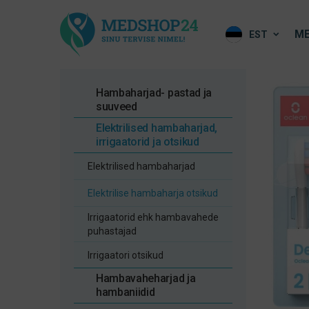
ME
EST
Hambaharjad- pastad ja
suuveed
Elektrilised hambaharjad,
irrigaatorid ja otsikud
Elektrilised hambaharjad
Elektrilise hambaharja otsikud
Irrigaatorid ehk hambavahede
puhastajad
Irrigaatori otsikud
Hambavaheharjad ja
hambaniidid