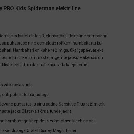
ty PRO Kids Spiderman elektriline
miseks lastel alates 3. eluaastast. Elektriline hambahari
õhusa puhastuse ning eemaldab rohkem hambakattu kui
bahari. Hambahari on kahe režiimiga, üks igapäevaseks
 teine tundlike hammaste ja igemte jaoks. Pakendis on
atilist kleebist, mida saab kasutada käepideme
b väikesele suule.
, eriti pehmete harjastega.
päevane puhastus ja ainulaadne Sensitive Plus režiim eriti
aste jaoks üllatavalt õrna tunde jaoks.
 hambaharja käepidet 4 vahetatava kleebise abil.
 rakendusega Oral-B Disney Magic Timer.