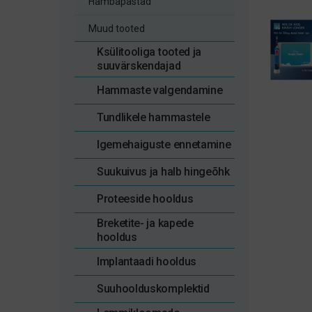
Hambapastad
Muud tooted
Ksülitooliga tooted ja
suuvärskendajad
Hammaste valgendamine
Tundlikele hammastele
Igemehaiguste ennetamine
Suukuivus ja halb hingeõhk
Proteeside hooldus
Breketite- ja kapede
hooldus
Implantaadi hooldus
Suuhoolduskomplektid