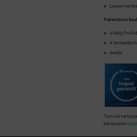
Laetav hamba
Pakendisse kuul
Vitality Pro K
4 temaatilist
laadija
Tutvu ka kampa
kampaania
kupo