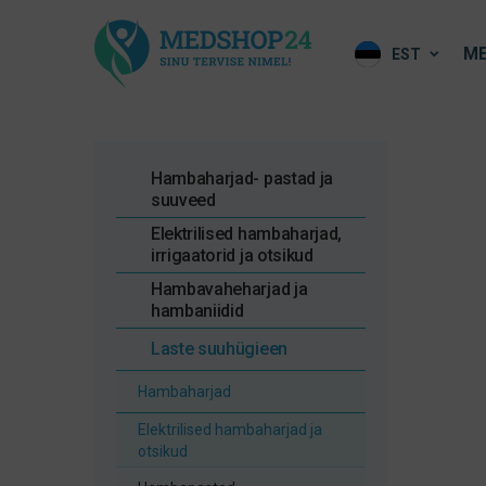
ME
EST
Hambaharjad- pastad ja
suuveed
Elektrilised hambaharjad,
irrigaatorid ja otsikud
Hambavaheharjad ja
hambaniidid
Laste suuhügieen
Hambaharjad
Elektrilised hambaharjad ja
otsikud