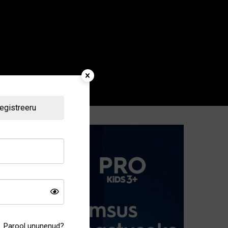
egistreeru
Parool ununenud?