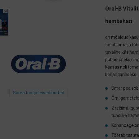
Oral-B Vitali
hambahari-
on mõeldud kasuta
tagab õrna ja t
tavaline käsiham
puhastuseks ning
kaasas neli tema
kohandamiseks.
Ümar pea sobi
Sama tootja teised tooted
Õrn igemetele
2 režiimi: iga
tundlike hamm
Kohandage oma
Töötab tasuta