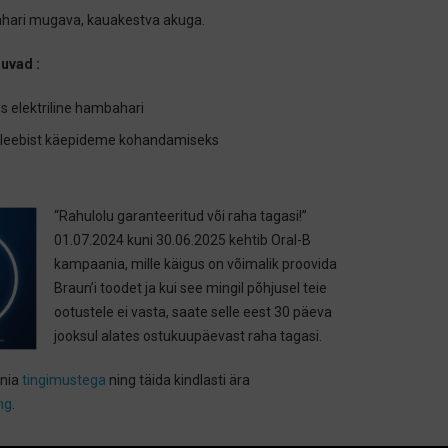
hari mugava, kauakestva akuga.
uvad :
ids elektriline hambahari
 kleebist käepideme kohandamiseks
“Rahulolu garanteeritud või raha tagasi!”
01.07.2024 kuni 30.06.2025 kehtib Oral-B
kampaania, mille käigus on võimalik proovida
Braun’i toodet ja kui see mingil põhjusel teie
ootustele ei vasta, saate selle eest 30 päeva
jooksul alates ostukuupäevast raha tagasi.
ania
tingimustega
ning täida kindlasti ära
ng
.