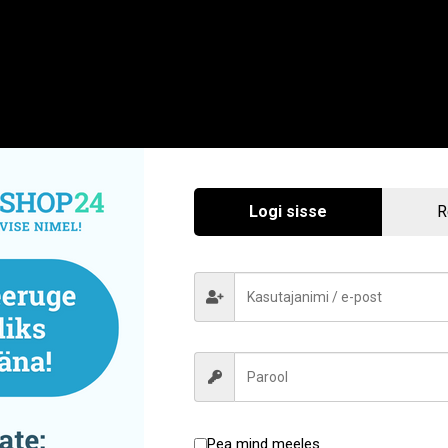
Logi sisse
R
Pea mind meeles