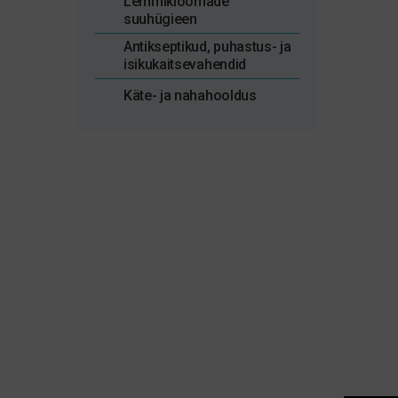
Lemmikloomade
suuhügieen
Antikseptikud, puhastus- ja
isikukaitsevahendid
Käte- ja nahahooldus