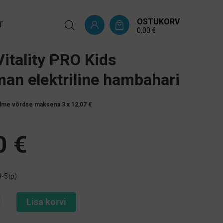
OSTUKORV
T
0,00
€
Vitality PRO Kids
an elektriline hambahari
lme võrdse maksena 3 x
12,07
€
0
€
3-5tp)
Lisa korvi