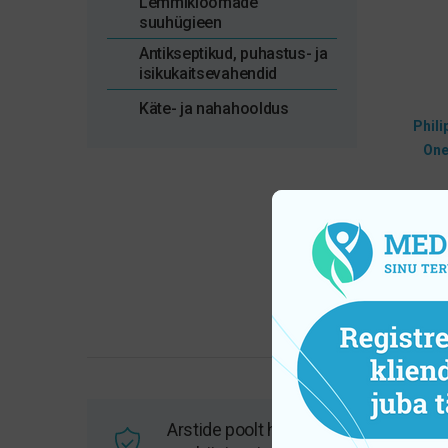
Lemmikloomade
suuhügieen
Antikseptikud, puhastus- ja
isikukaitsevahendid
Käte- ja nahahooldus
Phili
One
Arstide poolt heaks kiidetud