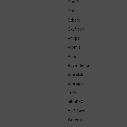
Oral-B
Ordo
Others
Oxyfresh
Philips
Promis
Puro
Royal Denta
Smilelab
Smilepen
TePe
ultraDEX
Vet's Best
Waterpik