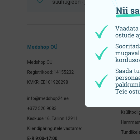
suuhügieeni- ja tervisetooted
Medshop OÜ
Tooteka
Medshop OÜ
Hambahar
Registrikood: 14155232
Elektrilis
KMKR: EE101928298
otsikud
Hambavah
info@medshop24.ee
Laste su
+372 520 9083
Ksülitool
Keskuse 16, Tallinn 12911
Hammast
Kliendipäringutele vastame:
Tundlike
E-R 9:00-17:00