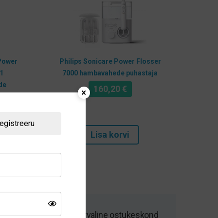
 Power
Philips Sonicare Power Flosser
1
7000 hambavahede puhastaja
de
160,20
€
egistreeru
Lisa korvi
Kiire tarne ja turvaline ostukeskond