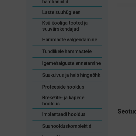
hambaniidid
Laste suuhügieen
Ksülitooliga tooted ja
suuvärskendajad
Hammaste valgendamine
Tundlikele hammastele
Igemehaiguste ennetamine
Suukuivus ja halb hingeõhk
Proteeside hooldus
Breketite- ja kapede
hooldus
Seotud
Implantaadi hooldus
Suuhoolduskomplektid