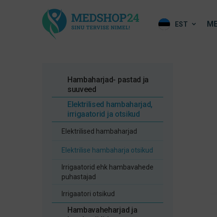
ME
EST
Hambaharjad- pastad ja
suuveed
Elektrilised hambaharjad,
irrigaatorid ja otsikud
Elektrilised hambaharjad
Elektrilise hambaharja otsikud
Irrigaatorid ehk hambavahede
puhastajad
Irrigaatori otsikud
Hambavaheharjad ja