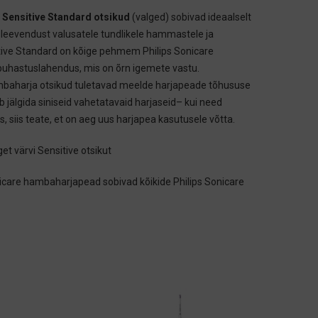
 Sensitive Standard otsikud
(valged) sobivad ideaalselt
d leevendust valusatele tundlikele hammastele ja
tive Standard on kõige pehmem Philips Sonicare
puhastuslahendus, mis on õrn igemete vastu.
baharja otsikud tuletavad meelde harjapeade tõhususe
b jälgida siniseid vahetatavaid harjaseid
– kui need
 siis teate, et on aeg uus harjapea kasutusele võtta.
get värvi Sensitive otsikut
nicare hambaharjapead sobivad kõikide Philips Sonicare