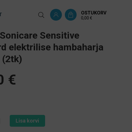
OSTUKORV
T
0,00
€
 Sonicare Sensitive
d elektrilise hambaharja
 (2tk)
0
€
Lisa korvi