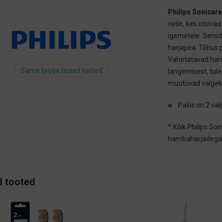
Philips Sonicare
neile, kes otsiva
igemetele. Sensi
harjapea. Tõhus 
Vahetatavad ham
Sama tootja teised tooted
langemisest, tule
muutuvad valgeks,
Pakis on 2 val
* Kõik Philips So
hambaharjadega
 tooted