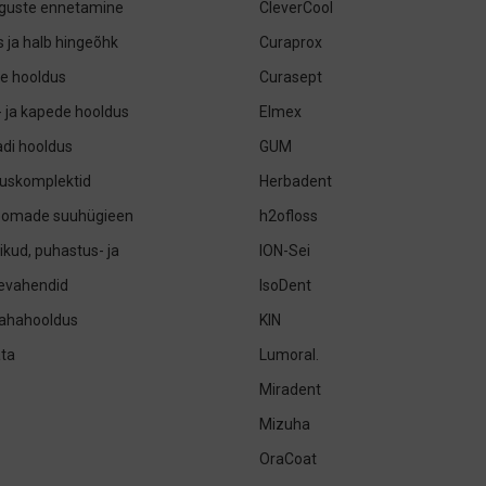
guste ennetamine
CleverCool
 ja halb hingeõhk
Curaprox
e hooldus
Curasept
- ja kapede hooldus
Elmex
di hooldus
GUM
uskomplektid
Herbadent
oomade suuhügieen
h2ofloss
ikud, puhastus- ja
ION-Sei
sevahendid
IsoDent
nahahooldus
KIN
ta
Lumoral.
Miradent
Mizuha
OraCoat