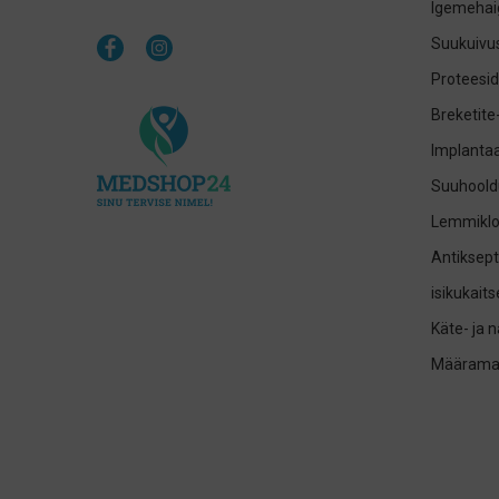
Igemehai
Suukuivus
Proteesid
Breketite
Implantaa
Suuhoold
Lemmikl
Antiksept
isikukait
Käte- ja 
Määrama