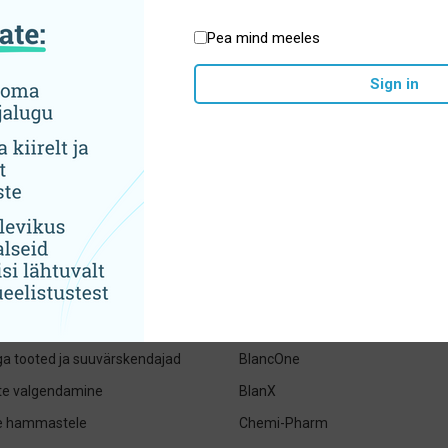
Pea mind meeles
Sign in
tegooriad
Brändid
jad- pastad ja suuveed
ADEBO medical
ed hambaharjad, irrigaatorid ja
ApaCare
Apteq
eharjad ja hambaniidid
BioMin
uhügieen
BioRepair
iga tooted ja suuvärskendajad
BlancOne
e valgendamine
BlanX
le hammastele
Chemi-Pharm