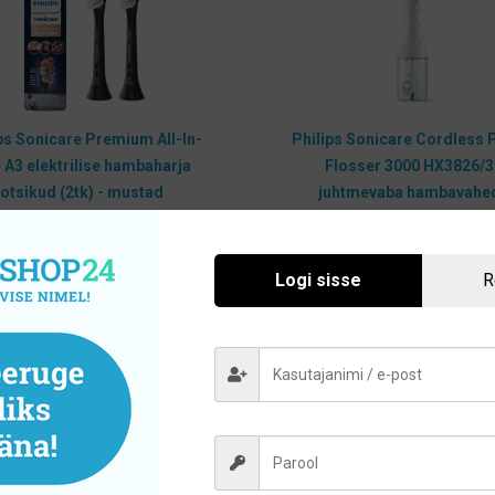
ps Sonicare Premium All-In-
Philips Sonicare Cordless
 A3 elektrilise hambaharja
Flosser 3000 HX3826/3
otsikud (2tk) - mustad
juhtmevaba hambavahe
puhastaja
31,00
€
113,85
€
Logi sisse
R
Lisa korvi
Lisa korvi
Hoolikalt valitud sortiment