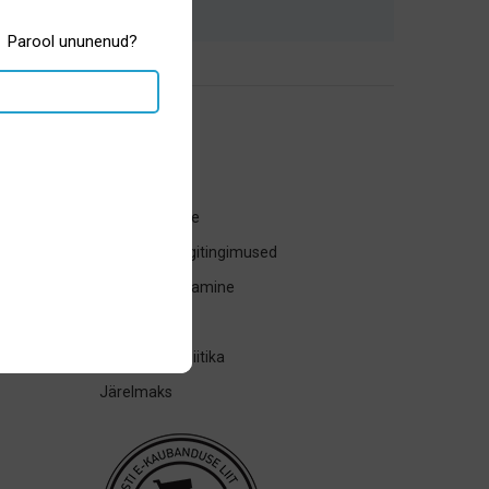
Parool ununenud?
Üldinfo
Tagasta toode
Ostu- ja müügitingimused
Kauba tagastamine
Transport
Privaatsuspoliitika
Järelmaks