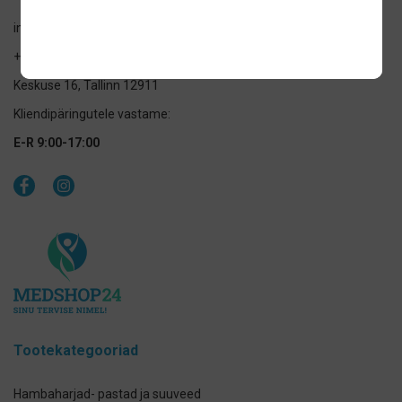
info@medshop24.ee
+372 520 9083
Keskuse 16, Tallinn 12911
Kliendipäringutele vastame:
E-R 9:00-17:00
Tootekategooriad
Hambaharjad- pastad ja suuveed