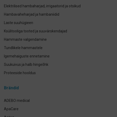
Elektrilised hambaharjad, irrigaatorid ja otsikud
Hambavaheharjad ja hambaniidid
Laste suuhügieen
Ksülitooliga tooted ja suuvärskendajad
Hammaste valgendamine
Tundlikele hammastele
Igemehaiguste ennetamine
Suukuivus ja halb hingeõhk
Proteeside hooldus
Breketite- ja kapede hooldus
Brändid
Implantaadi hooldus
Suuhoolduskomplektid
ADEBO medical
Lemmikloomade suuhügieen
ApaCare
Antikseptikud, puhastus- ja isikukaitsevahendid