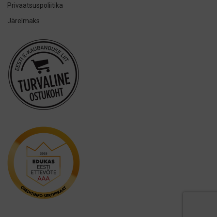
IsoDent
Privaatsuspoliitika
KIN
Järelmaks
Lumoral.
Miradent
Mizuha
OraCoat
Oral-B
Ordo
Others
Oxyfresh
Philips
Promis
Puro
Royal Denta