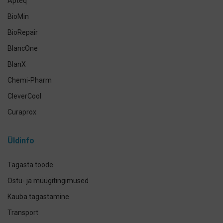
Apteq
Käte- ja nahahooldus
BioMin
Määramata
BioRepair
BlancOne
BlanX
Chemi-Pharm
CleverCool
Curaprox
Curasept
Üldinfo
Elmex
GUM
Tagasta toode
Herbadent
Ostu- ja müügitingimused
h2ofloss
Kauba tagastamine
ION-Sei
Transport