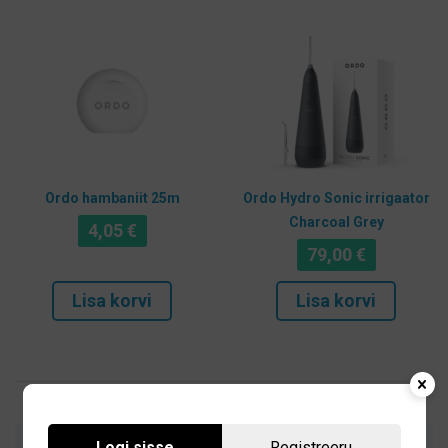
Ordo hambaniit 25m
Ordo Hydro Sonic irrigaator
Charcoal Grey
4,05
€
79,00
€
Lisa korvi
Lisa korvi
Logi sisse
Registreeru