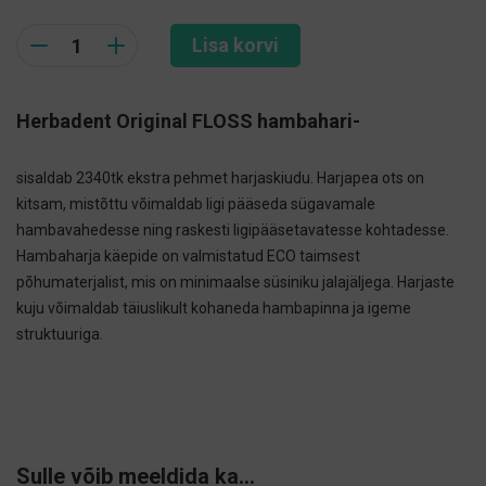
Quantity
Lisa korvi
Herbadent Original FLOSS hambahari-
sisaldab 2340tk ekstra pehmet harjaskiudu. Harjapea ots on
kitsam, mistõttu võimaldab ligi pääseda sügavamale
hambavahedesse ning raskesti ligipääsetavatesse kohtadesse.
Hambaharja käepide on valmistatud ECO taimsest
põhumaterjalist, mis on minimaalse süsiniku jalajäljega. Harjaste
kuju võimaldab täiuslikult kohaneda hambapinna ja igeme
struktuuriga.
Sulle võib meeldida ka…