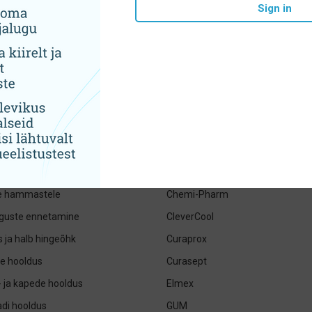
tegooriad
Brändid
Sign in
jad- pastad ja suuveed
ADEBO medical
ed hambaharjad, irrigaatorid ja
ApaCare
Apteq
eharjad ja hambaniidid
BioMin
uhügieen
BioRepair
iga tooted ja suuvärskendajad
BlancOne
e valgendamine
BlanX
le hammastele
Chemi-Pharm
guste ennetamine
CleverCool
 ja halb hingeõhk
Curaprox
e hooldus
Curasept
- ja kapede hooldus
Elmex
di hooldus
GUM