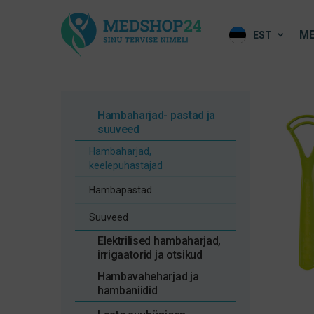
ME
EST
Hambaharjad- pastad ja
suuveed
Hambaharjad,
keelepuhastajad
Hambapastad
Suuveed
Elektrilised hambaharjad,
irrigaatorid ja otsikud
Hambavaheharjad ja
hambaniidid