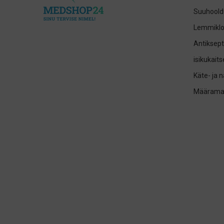
Suuhoold
Lemmikl
Antiksept
isikukait
Käte- ja 
Määrama