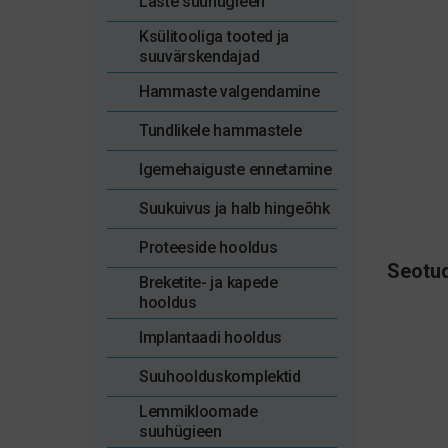
Laste suuhügieen
Ksülitooliga tooted ja
suuvärskendajad
Hammaste valgendamine
Tundlikele hammastele
Igemehaiguste ennetamine
Suukuivus ja halb hingeõhk
Proteeside hooldus
Seotud
Breketite- ja kapede
hooldus
Implantaadi hooldus
Suuhoolduskomplektid
Lemmikloomade
suuhügieen