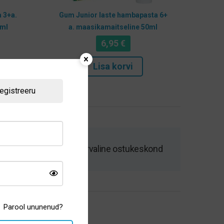
 3+a.
Gum Junior laste hambapasta 6+
0ml
a. maasikamaitseline 50ml
6,95
€
Lisa korvi
egistreeru
Kiire tarne ja turvaline ostukeskond
Parool ununenud?