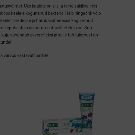
tusvõimet. Üks kaabits on sile ja teine sakiline, mis
oos keelele kogunenud bakterid. Halb hingeõhk võib
e, keele lõhedesse ja hambavahedesse kogunenud
 keelepuhastaja on hämmastavalt efektiivne. Suu
 kuju vähendab okserefleksi ja selle töö tulemust on
tunda!
 värvus vastavalt partiile