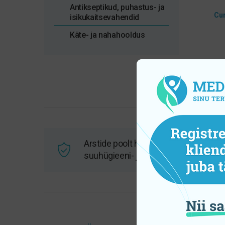
Antikseptikud, puhastus- ja
Cur
isikukaitsevahendid
Käte- ja nahahooldus
Arstide poolt heaks kiidetud
suuhügieeni- ja tervisetooted