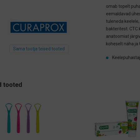
omab topelt puhas
eemaldavad ühesk
tuleneda keelel
bakteritest. CTC
anatoomiat järgiv
koheselt näha ja 
Sama tootja teised tooted
Keelepuhastaja
 tooted