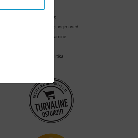
Üldinfo
Tagasta toode
Ostu- ja müügitingimused
Kauba tagastamine
Transport
Privaatsuspoliitika
Järelmaks