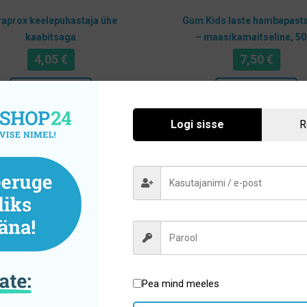
aprox keelepuhastaja ühe
Gum Kids laste hambapasta
kaabitsaga
– maasikamaitseline, 5
4,05
€
7,50
€
Lisa korvi
Lisa korvi
Logi sisse
R
Hoolikalt valitud sortiment
Pea mind meeles