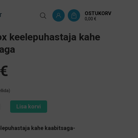
OSTUKORV
T
0,00
€
x keelepuhastaja kahe
saga
€
llida)
Lisa korvi
lepuhastaja kahe kaabitsaga-