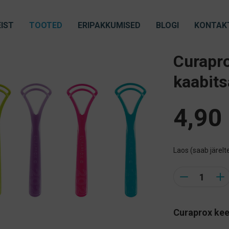
IST
TOOTED
ERIPAKKUMISED
BLOGI
KONTAK
Curapro
kaabit
4,90
Laos (saab järelte
Quantity
Curaprox kee