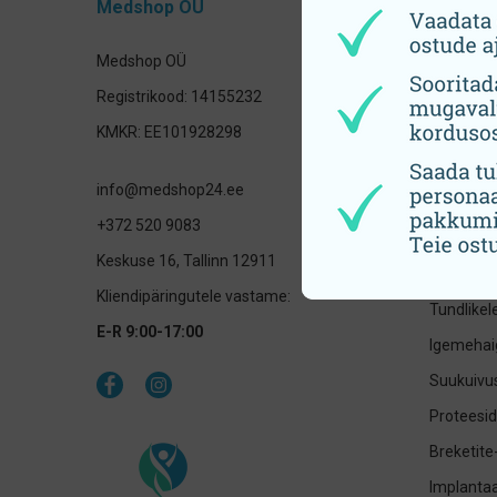
Medshop OÜ
Tooteka
Medshop OÜ
Hambahar
Registrikood: 14155232
Elektrilis
KMKR: EE101928298
otsikud
Hambavah
info@medshop24.ee
Laste su
+372 520 9083
Ksülitool
Keskuse 16, Tallinn 12911
Hammast
Kliendipäringutele vastame:
Tundlike
E-R 9:00-17:00
Igemehai
Suukuivus
Proteesid
Breketite
Implantaa