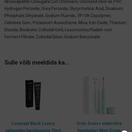
Idrossiapatite Coniugata Con Chitosano, Oxonized olive oil, PVP,
Hydrogen Peroxide, Urea Peroxide, Glycyrrhetinic Acid, Dicalcium
Phosphate Dihydrate, Sodium Fluoride, VP/VA Copolymer,
Cellulose Gum, Potassium Acesulfame, Mica, Iron Oxide, Titanium
Dioxide, Bisabolol, Colloidal Gold, Leuconostoc/Radish root
Ferment Filtrate, Colloidal Silver, Sodium Benzonate.
Sulle võib meeldida ka…
Curasept Black Luxury
Ordo Sonic+ elektriline
valgendav hambapasta 75ml
hambahari Mint Green