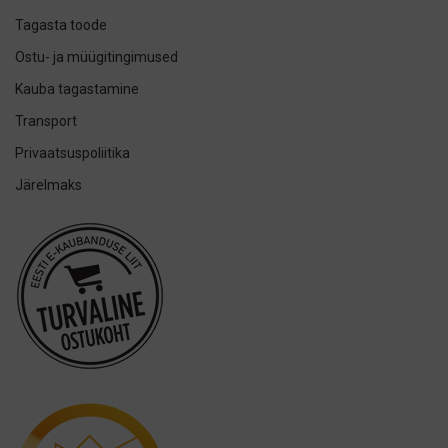
GUM
Tagasta toode
Herbadent
Ostu- ja müügitingimused
h2ofloss
Kauba tagastamine
ION-Sei
Transport
IsoDent
Privaatsuspoliitika
KIN
Järelmaks
Lumoral.
Miradent
Mizuha
OraCoat
Oral-B
Ordo
Others
Oxyfresh