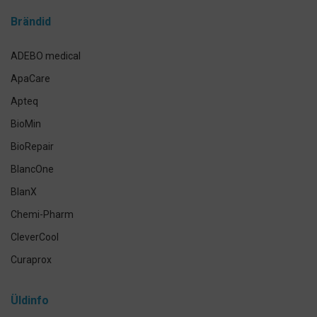
Breketite- ja kapede hooldus
Brändid
Implantaadi hooldus
Suuhoolduskomplektid
ADEBO medical
Lemmikloomade suuhügieen
ApaCare
Antikseptikud, puhastus- ja isikukaitsevahendid
Apteq
Käte- ja nahahooldus
BioMin
Määramata
BioRepair
BlancOne
BlanX
Chemi-Pharm
CleverCool
Curaprox
Curasept
Üldinfo
Elmex