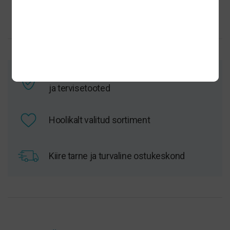
Arstide poolt heaks kiidetud suuhügieeni-
ja tervisetooted
Hoolikalt valitud sortiment
Kiire tarne ja turvaline ostukeskond