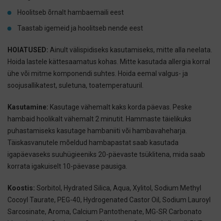
Hoolitseb õrnalt hambaemaili eest
Taastab igemeid ja hoolitseb nende eest
HOIATUSED:
Ainult välispidiseks kasutamiseks, mitte alla neelata.
Hoida lastele kättesaamatus kohas. Mitte kasutada allergia korral
ühe või mitme komponendi suhtes. Hoida eemal valgus- ja
soojusallikatest, suletuna, toatemperatuuril.
Kasutamine:
Kasutage vähemalt kaks korda päevas. Peske
hambaid hoolikalt vähemalt 2 minutit. Hammaste täielikuks
puhastamiseks kasutage hambaniiti või hambavaheharja.
Täiskasvanutele mõeldud hambapastat saab kasutada
igapäevaseks suuhügieeniks 20-päevaste tsüklitena, mida saab
korrata igakuiselt 10-päevase pausiga.
Koostis:
Sorbitol, Hydrated Silica, Aqua, Xylitol, Sodium Methyl
Cocoyl Taurate, PEG-40, Hydrogenated Castor Oil, Sodium Lauroyl
Sarcosinate, Aroma, Calcium Pantothenate, MG-SR Carbonato