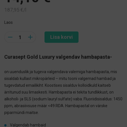
187,95
€
/l
Laos
Quantity
Lisa korvi
Curasept Gold Luxury valgendav hambapasta-
on ​​uuenduslik ja tugeva valgendava valemiga hambapasta, mis
sisaldab kullast mikropärleid – mitu tooni valgemad hambad ja
tugevdatud emailikiht. Koostises sisalduv kolloidkuld kaitseb
ärritunud suu limaskesti. Hambapasta ei tekita tundlikkust, on
alkoholi- ja SLS (sodium lauryl sulfate) vaba. Fluoriidisisaldus: 1450
ppm, abrasiivsuse määr <49 RDA. Hambapastal on värske
piparmündi maitse.
Valgendab hambaid