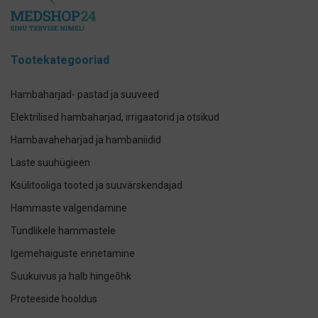
Tootekategooriad
Hambaharjad- pastad ja suuveed
Elektrilised hambaharjad, irrigaatorid ja otsikud
Hambavaheharjad ja hambaniidid
Laste suuhügieen
Ksülitooliga tooted ja suuvärskendajad
Hammaste valgendamine
Tundlikele hammastele
Igemehaiguste ennetamine
Suukuivus ja halb hingeõhk
Proteeside hooldus