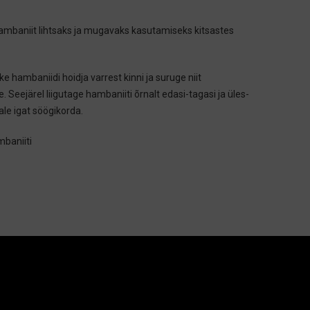
hambaniit lihtsaks ja mugavaks kasutamiseks kitsastes
ke hambaniidi hoidja varrest kinni ja suruge niit
Seejärel liigutage hambaniiti õrnalt edasi-tagasi ja üles-
ale igat söögikorda.
mbaniiti