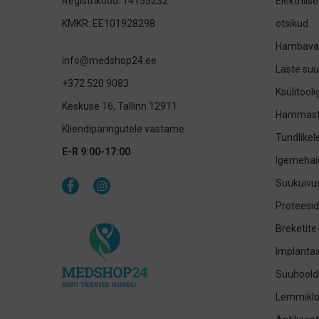
Registrikood: 14155232
Elektrilis
KMKR: EE101928298
otsikud
Hambavah
info@medshop24.ee
Laste su
+372 520 9083
Ksülitool
Keskuse 16, Tallinn 12911
Hammast
Kliendipäringutele vastame:
Tundlike
E-R 9:00-17:00
Igemehai
Suukuivus
Proteesid
Breketite
Implantaa
Suuhoold
Lemmikl