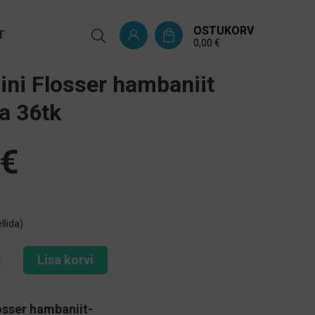
OSTUKORV
T
0,00
€
ni Flosser hambaniit
a 36tk
€
llida)
Lisa korvi
osser
hambaniit-