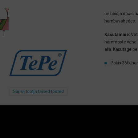
on hoidja otsas 
hambavahedes.
Kasutamine:
Võt
hammaste vahele. 
alla. Kasutage pe
Pakis 36tk ha
Sama tootja teised tooted