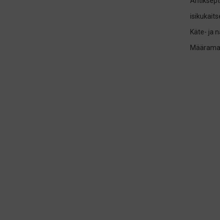
Antiksept
isikukait
Käte- ja 
Määrama