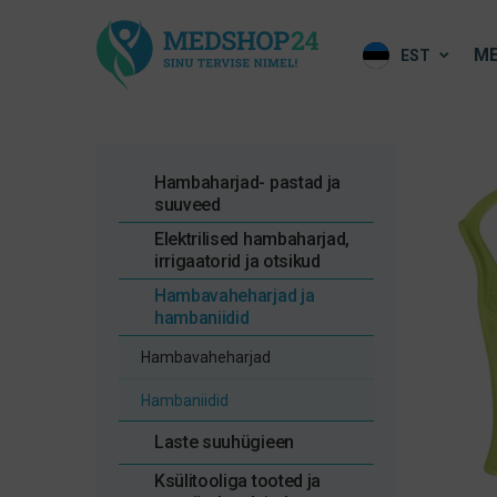
ME
EST
Hambaharjad- pastad ja
suuveed
Elektrilised hambaharjad,
irrigaatorid ja otsikud
Hambavaheharjad ja
hambaniidid
Hambavaheharjad
Hambaniidid
Laste suuhügieen
Ksülitooliga tooted ja