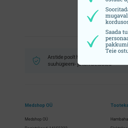
Arstide poolt heaks kiidetud
suuhügieeni- ja tervisetooted
Medshop OÜ
Tooteka
Medshop OÜ
Hambahar