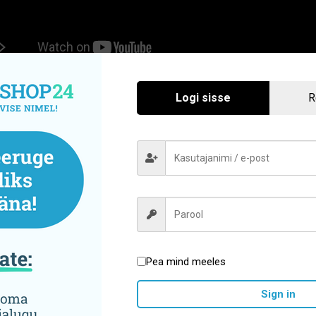
Logi sisse
R
võib meeldida ka…
Pea mind meeles
-B Essential floss vahatatud
BioMin F hambapasta 7
Sign in
hambaniit 50m
Laost otsas