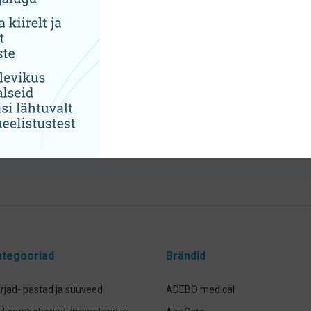
4,65
€
11,10
€
Lisa korvi
Loe edasi
Hoolikalt valitud sortiment
tegooriad
Brändid
jad- pastad ja suuveed
ADEBO medical