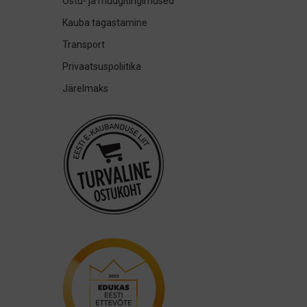
Ostu- ja müügitingimused
Kauba tagastamine
Transport
Privaatsuspoliitika
Järelmaks