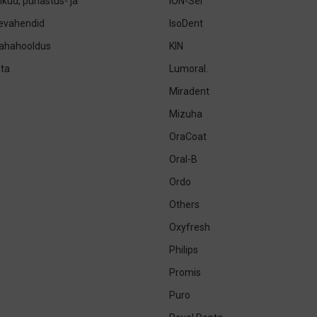
ikud, puhastus- ja
ION-Sei
sevahendid
IsoDent
nahahooldus
KIN
ta
Lumoral.
Miradent
Mizuha
OraCoat
Oral-B
Ordo
Others
Oxyfresh
Philips
Promis
Puro