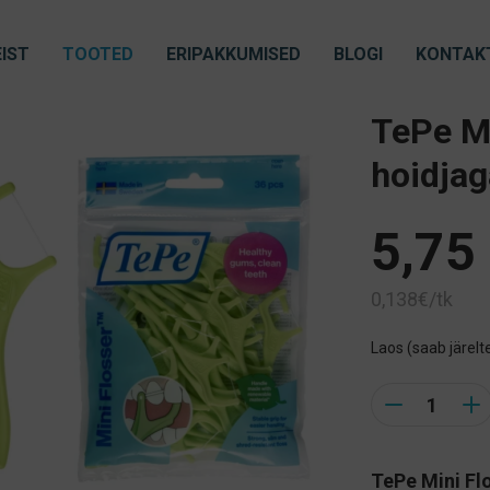
IST
TOOTED
ERIPAKKUMISED
BLOGI
KONTAK
TePe Mi
hoidjag
5,75
0,138€/tk
Laos (saab järelte
Quantity
TePe Mini Fl