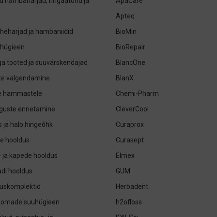
ed hambaharjad, irrigaatorid ja
ApaCare
Apteq
eharjad ja hambaniidid
BioMin
uhügieen
BioRepair
iga tooted ja suuvärskendajad
BlancOne
e valgendamine
BlanX
le hammastele
Chemi-Pharm
guste ennetamine
CleverCool
 ja halb hingeõhk
Curaprox
e hooldus
Curasept
- ja kapede hooldus
Elmex
di hooldus
GUM
uskomplektid
Herbadent
oomade suuhügieen
h2ofloss