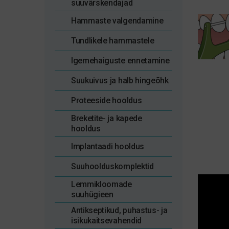
suuvärskendajad
Hammaste valgendamine
Tundlikele hammastele
Igemehaiguste ennetamine
Suukuivus ja halb hingeõhk
Proteeside hooldus
Breketite- ja kapede
hooldus
Implantaadi hooldus
Suuhoolduskomplektid
Lemmikloomade
suuhügieen
Antikseptikud, puhastus- ja
isikukaitsevahendid