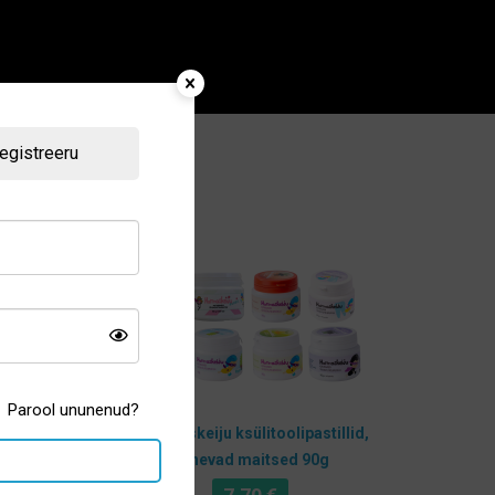
egistreeru
Parool ununenud?
5ml
Hammaskeiju ksülitoolipastillid,
erinevad maitsed 90g