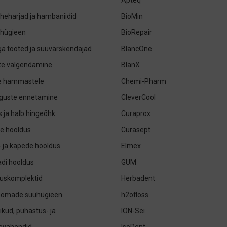
Apteq
eharjad ja hambaniidid
BioMin
uhügieen
BioRepair
iga tooted ja suuvärskendajad
BlancOne
e valgendamine
BlanX
le hammastele
Chemi-Pharm
guste ennetamine
CleverCool
 ja halb hingeõhk
Curaprox
e hooldus
Curasept
- ja kapede hooldus
Elmex
di hooldus
GUM
uskomplektid
Herbadent
oomade suuhügieen
h2ofloss
ikud, puhastus- ja
ION-Sei