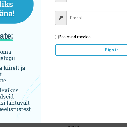
Sellel
Sellel
Vali
Vali
tootel
tootel
on
on
mitu
mitu
varianti.
variant
Valikuid
Valiku
Pea mind meeles
saab
saab
teha
teha
Sign in
Hoolikalt valitud sortiment
tootelehel.
tootel
tegooriad
Brändid
jad- pastad ja suuveed
ADEBO medical
ed hambaharjad, irrigaatorid ja
ApaCare