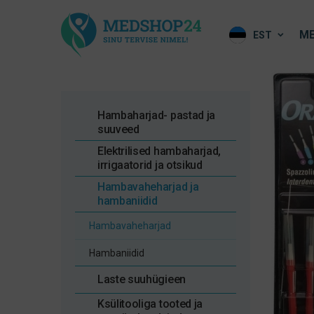
ME
EST
Hambaharjad- pastad ja
suuveed
Elektrilised hambaharjad,
irrigaatorid ja otsikud
Hambavaheharjad ja
hambaniidid
Hambavaheharjad
Hambaniidid
Laste suuhügieen
Ksülitooliga tooted ja