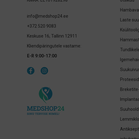
KMKR: EE101928298
otsikud
Hambavah
info@medshop24.ee
Laste su
+372 520 9083
Ksülitool
Keskuse 16, Tallinn 12911
Hammast
Kliendipäringutele vastame:
Tundlike
E-R 9:00-17:00
Igemehai
Suukuivus
Proteesid
Breketite
Implantaa
Suuhoold
Lemmikl
Antiksept