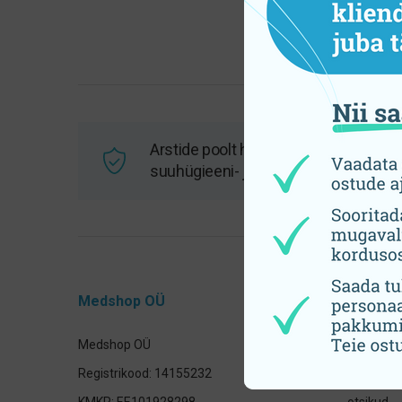
Arstide poolt heaks kiidetud
suuhügieeni- ja tervisetooted
Medshop OÜ
Tooteka
Medshop OÜ
Hambahar
Registrikood: 14155232
Elektrilis