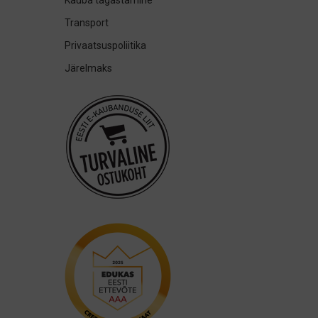
Kauba tagastamine
Transport
Privaatsuspoliitika
Järelmaks