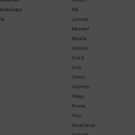
sevahendid
IsoDent
nahahooldus
KIN
ta
Lumoral.
Miradent
Mizuha
OraCoat
Oral-B
Ordo
Others
Oxyfresh
Philips
Promis
Puro
Royal Denta