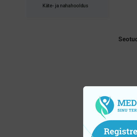
Käte- ja nahahooldus
Seotud
Piks