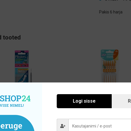
Pakis 6 harja
 tooted
ters hambavaheharjad 10tk,
TePe EasyPick silikoon
Logi sisse
R
erinevad suurused
hambatikud 36tk, erinev
suurused
5,95
€
6,20
€