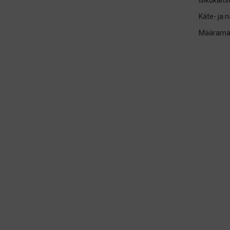
isikukait
Käte- ja 
Määrama