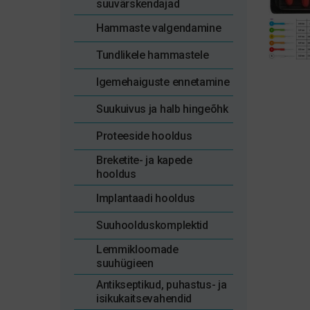
suuvärskendajad
Hammaste valgendamine
Tundlikele hammastele
Igemehaiguste ennetamine
Suukuivus ja halb hingeõhk
Proteeside hooldus
Breketite- ja kapede
hooldus
Implantaadi hooldus
Suuhoolduskomplektid
Lemmikloomade
suuhügieen
Antikseptikud, puhastus- ja
isikukaitsevahendid