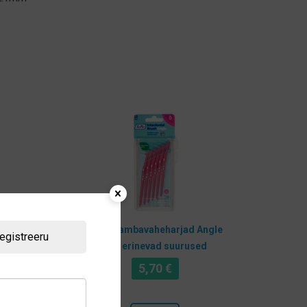
iga
TePe hambavaheharjad Angle
egistreeru
ad
6tk, erinevad suurused
5,70
€