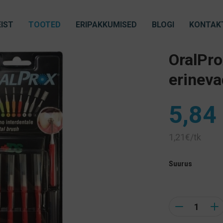
IST
TOOTED
ERIPAKKUMISED
BLOGI
KONTAK
OralPro
erinev
5,84
1,21€/tk
Suurus
Quantity