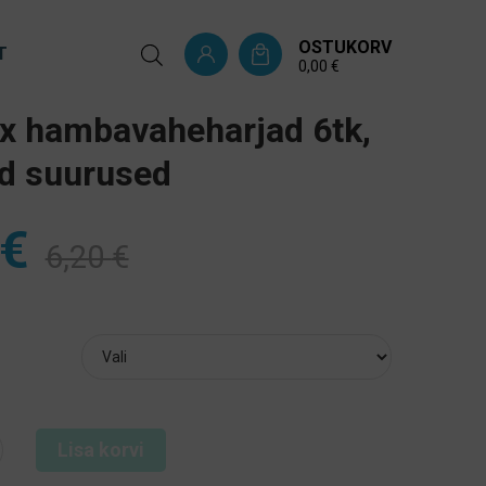
OSTUKORV
T
0,00
€
x hambavaheharjad 6tk,
ad suurused
€
6,20
€
Lisa korvi