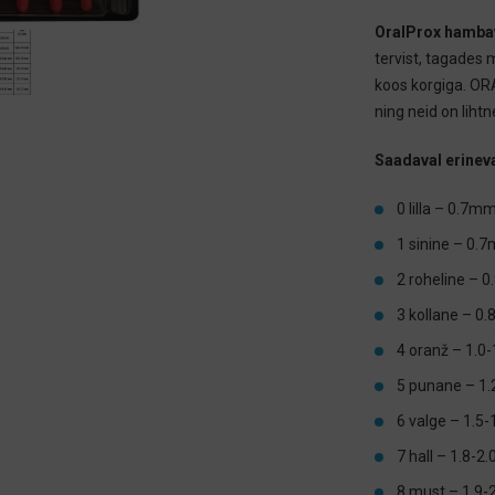
OralProx
hamba
tervist, tagades
koos korgiga. OR
ning neid on liht
Saadaval erinev
0 lilla – 0.7m
1 sinine – 0.
2 roheline – 
3 kollane – 0
4 oranž – 1.
5 punane – 1
6 valge – 1.5
7 hall – 1.8-
8 must – 1.9