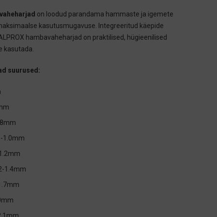
vaheharjad
on loodud parandama hammaste ja igemete
 maksimaalse kasutusmugavuse. Integreeritud käepide
ALPROX hambavaheharjad on praktilised, hügieenilised
ne kasutada.
ad suurused:
m
7mm
0.8mm
.8-1.0mm
0-1.2mm
.2-1.4mm
-1.7mm
2.0mm
-2.1mm