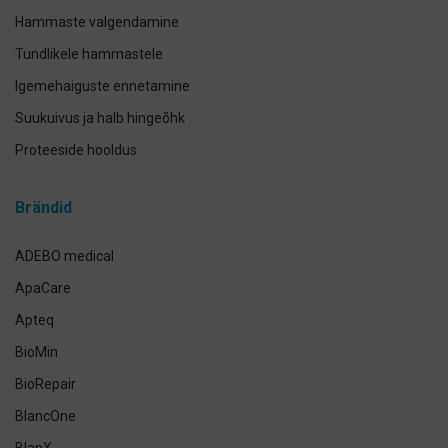
Hammaste valgendamine
Tundlikele hammastele
Igemehaiguste ennetamine
Suukuivus ja halb hingeõhk
Proteeside hooldus
Breketite- ja kapede hooldus
Brändid
Implantaadi hooldus
Suuhoolduskomplektid
ADEBO medical
Lemmikloomade suuhügieen
ApaCare
Antikseptikud, puhastus- ja isikukaitsevahendid
Apteq
Käte- ja nahahooldus
BioMin
Määramata
BioRepair
BlancOne
BlanX