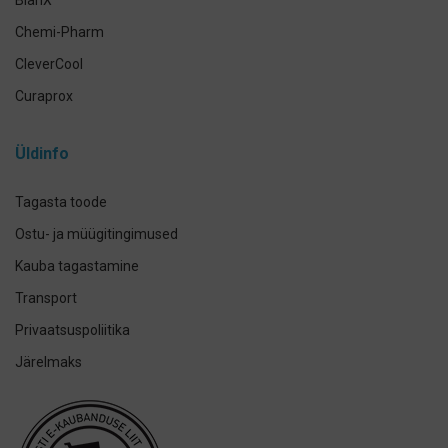
Chemi-Pharm
CleverCool
Curaprox
Curasept
Üldinfo
Elmex
GUM
Tagasta toode
Herbadent
Ostu- ja müügitingimused
h2ofloss
Kauba tagastamine
ION-Sei
Transport
IsoDent
Privaatsuspoliitika
KIN
Järelmaks
Lumoral.
Miradent
Mizuha