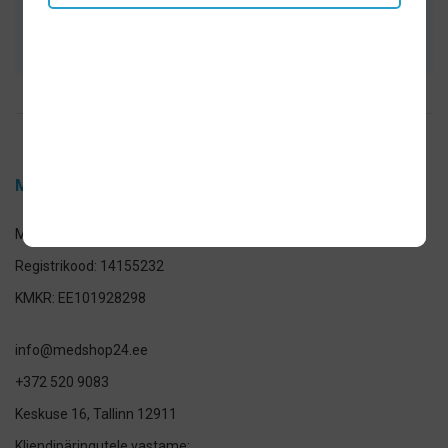
Kiire tarne ja turvaline ostukeskond
Medshop OÜ
Medshop OÜ
Registrikood: 14155232
KMKR: EE101928298
info@medshop24.ee
+372 520 9083
Keskuse 16, Tallinn 12911
Kliendipäringutele vastame: