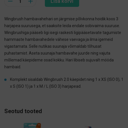
Lisa korvi
Wingbrush hambavahehari on järgmise põlvkonna hoidik koos 3
harjapea suurusega, et saaksite leida endale sobivaima suuruse.
Wingbrushiga pääseb ligi isegi raskesti ligipääsetavate tagumiste
hammaste hambavahedele vähese vaevaga ja ilma igemeid
vigastamata. Selle nutikas suunaja võimaldab tõhusat
puhastamist. Aseta suunaja hambavahe juurde ning vajuta
mõlemad käepideme osad kokku. Hari libiseb sujuvalt mööda
hambaid.
Komplekt sisaldab Wingbrush 2.0 käepidet ning 1 x XS (ISO 0), 1
x S (ISO 1) ja 1 x M / L (ISO 3) harjapead.
Seotud tooted