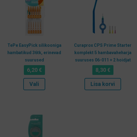
TePe EasyPick silikooniga
Curaprox CPS Prime Starter
hambatikud 36tk, erinevad
komplekt 5 hambavaheharja
suurused
suuruses 06-011 + 2 hoidjat
6,20
€
8,30
€
Sellel
Vali
Lisa korvi
tootel
on
mitu
varianti.
Valikuid
saab
teha