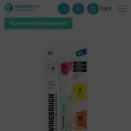
0,00
€
Kuva tootekategooriad