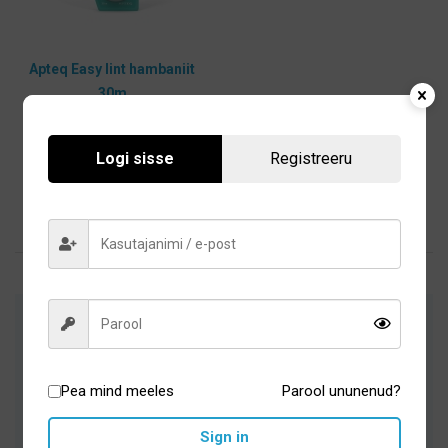
tootelehel.
Apteq Easy lint hambaniit
30m
4,60
€
Logi sisse
Registreeru
Lisa korvi
Arstide poolt heaks kiidetud suuhügieeni-
ja tervisetooted
Pea mind meeles
Parool ununenud?
Hoolikalt valitud sortiment
Sign in