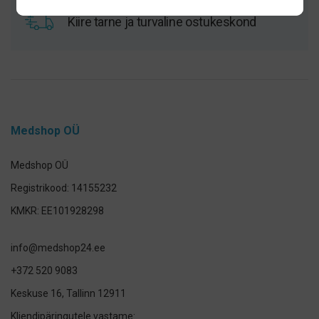
Kiire tarne ja turvaline ostukeskond
Medshop OÜ
Medshop OÜ
Registrikood: 14155232
KMKR: EE101928298
info@medshop24.ee
+372 520 9083
Keskuse 16, Tallinn 12911
Kliendipäringutele vastame: