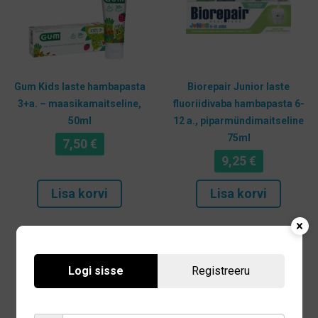
Gum Kids laste hambapasta
Biorepair Junior laste
3+a. – maasikamaitseline,
fluoriidivaba hambapasta 6-
50ml
12 a., piparmündimaitseline
75ml
7,50
€
9,25
€
Lisa korvi
Lisa korvi
Logi sisse
Registreeru