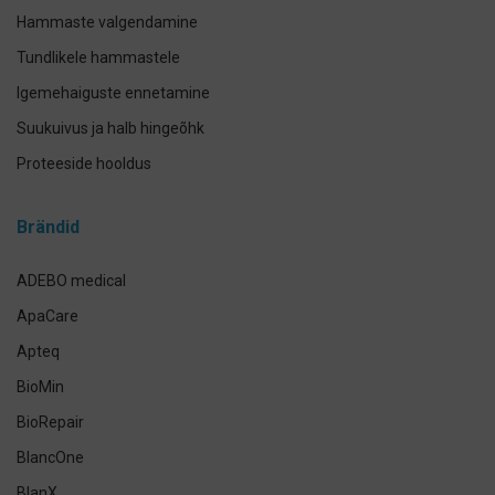
Hammaste valgendamine
Tundlikele hammastele
Igemehaiguste ennetamine
Suukuivus ja halb hingeõhk
Proteeside hooldus
Breketite- ja kapede hooldus
Brändid
Implantaadi hooldus
Suuhoolduskomplektid
ADEBO medical
Lemmikloomade suuhügieen
ApaCare
Antikseptikud, puhastus- ja isikukaitsevahendid
Apteq
Käte- ja nahahooldus
BioMin
Määramata
BioRepair
BlancOne
BlanX