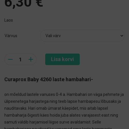
6,30
€
Laos
Värvus
Quantity
Lisa korvi
Curaprox Baby 4260 laste hambahari-
on mõeldud lastele vanuses 0-4 a. Hambahari
on väga pehmete ja
ülipeenetega harjastega ning teeb lapse hambapesu lõbusaks ja
nauditavaks. Hari omab ümarat käepidet, mis aitab lapsel
hambaharja õigesti käes hoida juba alates varajasest east ning
samuti väldib harjamisel liigse surve avaldamist. Selle