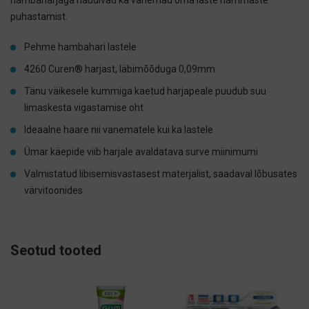
hambaharjaga naudivad ka vanemad oma laste hammaste
puhastamist.
Pehme hambahari lastele
4260 Curen® harjast, läbimõõduga 0,09mm
Tänu väikesele kummiga kaetud harjapeale puudub suu
limaskesta vigastamise oht
Ideaalne haare nii vanematele kui ka lastele
Ümar käepide viib harjale avaldatava surve miinimumi
Valmistatud libisemisvastasest materjalist, saadaval lõbusates
värvitoonides
Seotud tooted