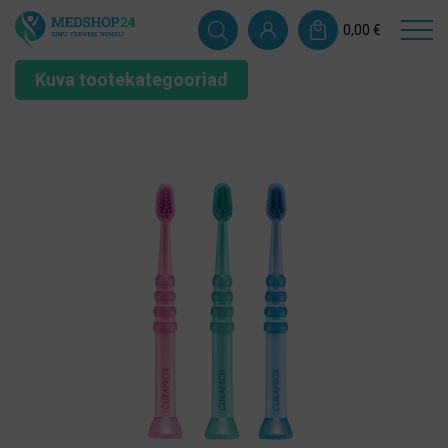
0,00
€
Kuva tootekategooriad