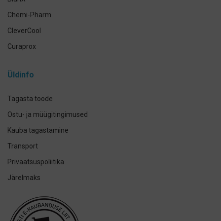
Chemi-Pharm
CleverCool
Curaprox
Curasept
Üldinfo
Elmex
GUM
Tagasta toode
Herbadent
Ostu- ja müügitingimused
h2ofloss
Kauba tagastamine
ION-Sei
Transport
IsoDent
Privaatsuspoliitika
KIN
Järelmaks
Lumoral.
Miradent
Mizuha