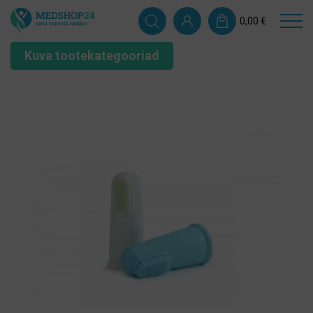
0,00
€
Kuva tootekategooriad