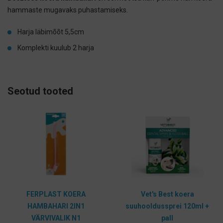
hammaste mugavaks puhastamiseks.
Harja läbimõõt 5,5cm
Komplekti kuulub 2 harja
Seotud tooted
FERPLAST KOERA
Vet's Best koera
HAMBAHARI 2IN1
suuhooldussprei 120ml +
VÄRVIVALIK N1
pall