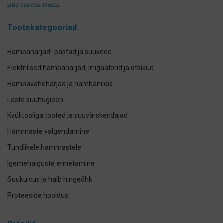
Tootekategooriad
Hambaharjad- pastad ja suuveed
Elektrilised hambaharjad, irrigaatorid ja otsikud
Hambavaheharjad ja hambaniidid
Laste suuhügieen
Ksülitooliga tooted ja suuvärskendajad
Hammaste valgendamine
Tundlikele hammastele
Igemehaiguste ennetamine
Suukuivus ja halb hingeõhk
Proteeside hooldus
Breketite- ja kapede hooldus