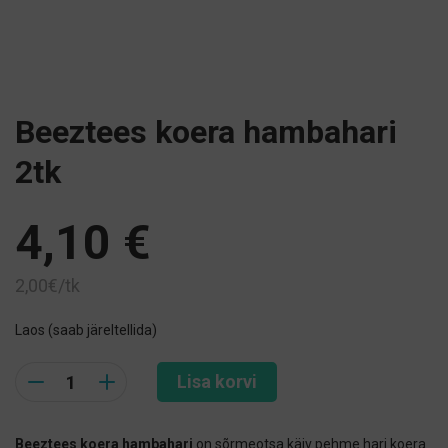
Beeztees koera hambahari
2tk
4,10
€
2,00€/tk
Laos (saab järeltellida)
Quantity
Lisa korvi
Beeztees koera hambahari
on sõrmeotsa käiv pehme hari koera