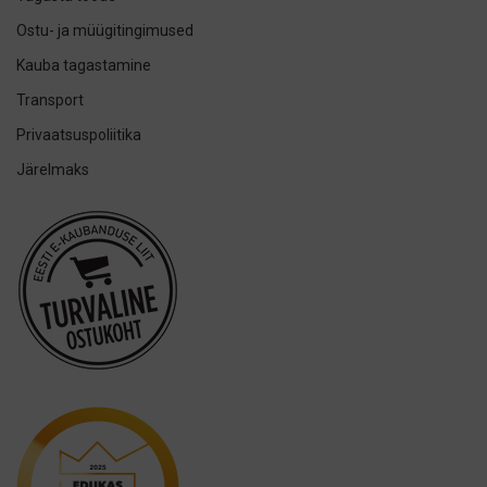
Herbadent
Ostu- ja müügitingimused
h2ofloss
Kauba tagastamine
ION-Sei
Transport
IsoDent
Privaatsuspoliitika
KIN
Järelmaks
Lumoral.
Miradent
Mizuha
OraCoat
Oral-B
Ordo
Others
Oxyfresh
Philips