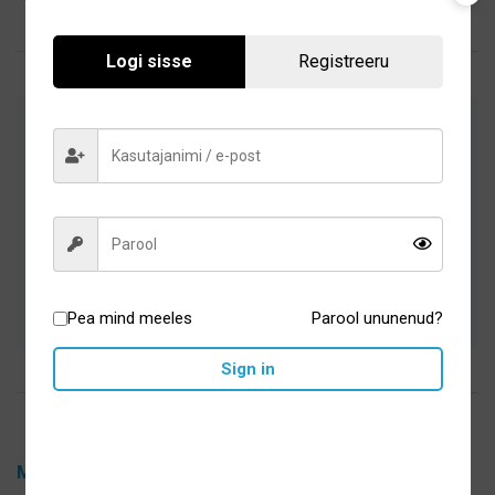
Logi sisse
Registreeru
Arstide poolt heaks kiidetud suuhügieeni-
ja tervisetooted
Hoolikalt valitud sortiment
Kiire tarne ja turvaline ostukeskond
Pea mind meeles
Parool ununenud?
Sign in
Medshop OÜ