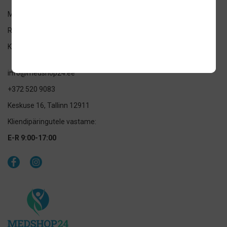
Medshop OÜ
Registrikood: 14155232
KMKR: EE101928298
info@medshop24.ee
+372 520 9083
Keskuse 16, Tallinn 12911
Kliendipäringutele vastame:
E-R 9:00-17:00