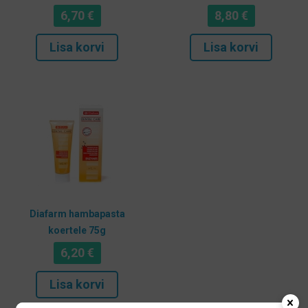
6,70
€
8,80
€
Lisa korvi
Lisa korvi
Diafarm hambapasta
koertele 75g
6,20
€
Lisa korvi