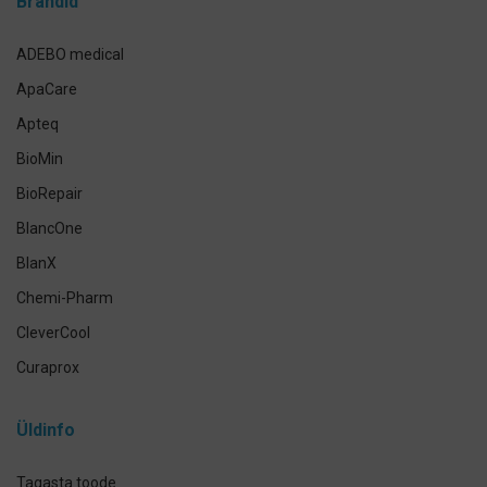
Brändid
Implantaadi hooldus
Suuhoolduskomplektid
ADEBO medical
Lemmikloomade suuhügieen
ApaCare
Antikseptikud, puhastus- ja isikukaitsevahendid
Apteq
Käte- ja nahahooldus
BioMin
Määramata
BioRepair
BlancOne
BlanX
Chemi-Pharm
CleverCool
Curaprox
Curasept
Üldinfo
Elmex
GUM
Tagasta toode