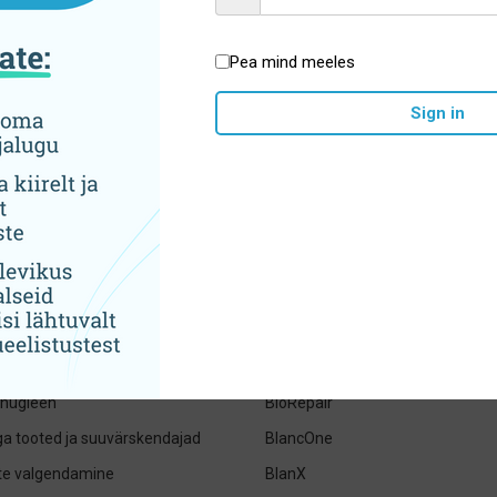
Hoolikalt valitud sortiment
Pea mind meeles
Sign in
tegooriad
Brändid
jad- pastad ja suuveed
ADEBO medical
ed hambaharjad, irrigaatorid ja
ApaCare
Apteq
eharjad ja hambaniidid
BioMin
uhügieen
BioRepair
iga tooted ja suuvärskendajad
BlancOne
e valgendamine
BlanX