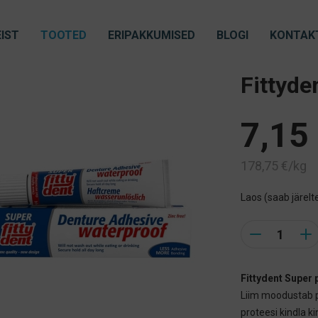
IST
TOOTED
ERIPAKKUMISED
BLOGI
KONTAK
Fittyde
7,15
178,75
€
/kg
Laos (saab järelte
Quantity
Fittydent Super 
Liim moodustab
proteesi kindla k