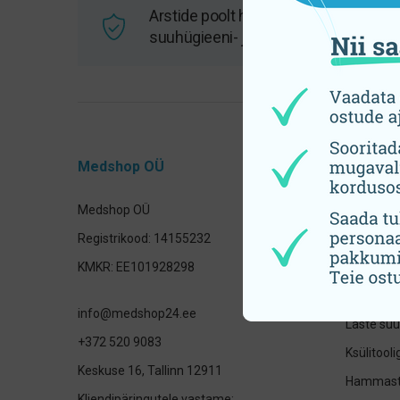
Arstide poolt heaks kiidetud
suuhügieeni- ja tervisetooted
Medshop OÜ
Tooteka
Medshop OÜ
Hambahar
Registrikood: 14155232
Elektrilis
KMKR: EE101928298
otsikud
Hambavah
info@medshop24.ee
Laste su
+372 520 9083
Ksülitool
Keskuse 16, Tallinn 12911
Hammast
Kliendipäringutele vastame: