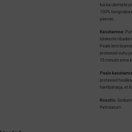
kui ka ülemiste p
100% tsingivaba n
päevas.
Kasutamine:
Puh
lühikeste ribadena,
Peale liimi lisami
proteesid suhu j
15 minutit enne k
Peale kasutamis
proteesid hoolik
hambaharja, et li
Koostis:
Sodium 
Petrolatum.