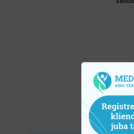
Seotud
I