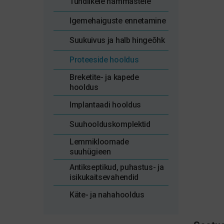
Tundlikele hammastele
Igemehaiguste ennetamine
Suukuivus ja halb hingeõhk
Proteeside hooldus
Breketite- ja kapede
hooldus
Implantaadi hooldus
Suuhoolduskomplektid
Lemmikloomade
suuhügieen
Antikseptikud, puhastus- ja
isikukaitsevahendid
Käte- ja nahahooldus