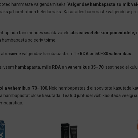
tooted hammaste valgendamiseks.
Valgendav hambapasta toimib vai
amaks ja hambatoon heledamaks. Kasutades hammaste valgenduse prots
bapinda tänu nendes sisaldavatele
abrasiivsetele komponentidele,
n hambapasta poleeriv toime.
t abrasiivne valgendav hambapasta, mille
RDA on 50–80 vahemikus.
siivsem hambapasta, mille
RDA on vahemikus 35–70
, sest need ei ku
olla vahemikus 70–100
. Neid hambapastasid ei soovitata kasutada ka
usega hambapastat üldse kasutada. Teatud juhtudel võib kasutada veelgi 
ambaarstiga.