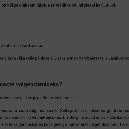
,
on kõige olulisem jälgida tervislikke suuhügieeni harjumusi.
) vähemalt kord aastas
gitada välja selle põhjuseid. Lisaks annab hambaarst teile vajalikke 
mmaste valgendamiseks?
aste seespidine ja pindmine valgendus.
viis hammaste valgendamiseks. Selle protsessi jooksul
valgendatakse 
se toimeaineks on
vesinikperoksiid
, millel põhinevad enamik kliinikus
aste valgenduskaped koos geeliga, hammaste valgendusribad, hammast