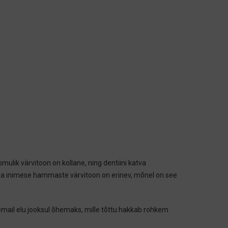
ik värvitoon on kollane, ning dentiini katva
Iga inimese hammaste värvitoon on erinev, mõnel on see
il elu jooksul õhemaks, mille tõttu hakkab rohkem