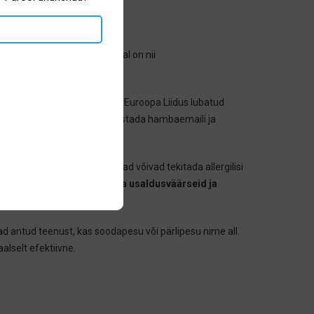
ydrogen peroxide)
. Saadaval on nii
 ei oleks rohkem kui 0,1%
(Euroopa Liidus lubatud
eisev kasutamine võib kahjustada hambaemaili ja
kke aineid. Need koostisosad võivad tekitada allergilisi
e soetamisel soovitame
valida usaldusväärseid ja
d antud teenust, kas soodapesu või pärlipesu nime all.
alselt efektiivne.