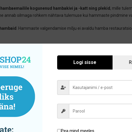
hambaemailile kogunenud hambakivi ja -katt ning plekid
, mille tul
mine annab silmaga rohkem nähtava tulemuse kui hammaste pindmine 
 hambaid
. Hammaste valgendamise mõju ei avaldu hamba restauratsioon
e on vastunäidustatud
, kuna need võivad kahjustada hambakroone. E
ortodontilisi abivahendeid.
Logi sisse
R
es
kui ka kodustes tingimustes.
Hambaarstid soovitavad valida hamba
sti kontrolli all, mis aitab vältida võimalikke ohtlikke tagajärgi.
Koduse h
rotseduuri alustamist külastada hambaarsti
, kes teeb suuõõne läbiva
e hammaste valgendamise võimalustele ja toodetele ning anname soovi
ügitoodete abil
Pea mind meeles