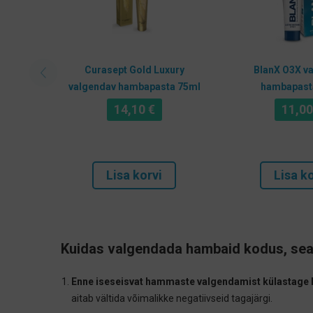
Curasept Gold Luxury
BlanX O3X v
valgendav hambapasta 75ml
hambapast
14,10
€
11,0
Lisa korvi
Lisa ko
Kuidas valgendada hambaid kodus, sea
Enne iseseisvat hammaste valgendamist külastage 
aitab vältida võimalikke negatiivseid tagajärgi.