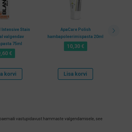
Intensive Stain
ApaCare Polish
Opales
l valgendav
hambapoleerimispasta 20ml
MINT v
pasta 75ml
10,30
€
9,60
€
a korvi
Lisa korvi
baemaili vastupidavust hammaste valgendamisele, see