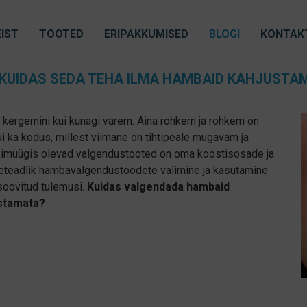
IST
TOOTED
ERIPAKKUMISED
BLOGI
KONTAK
KUIDAS SEDA TEHA ILMA HAMBAID KAHJUSTA
 kergemini kui kunagi varem. Aina rohkem ja rohkem on
i ka kodus, millest viimane on tihtipeale mugavam ja
käsimüügis olevad valgendustooted on oma koostisosade ja
itteteadlik hambavalgendustoodete valimine ja kasutamine
 soovitud tulemusi.
Kuidas valgendada hambaid
ustamata?