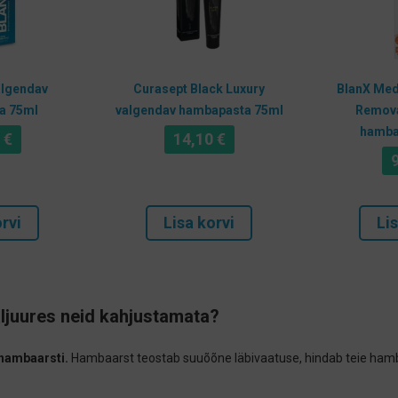
algendav
Curasept Black Luxury
BlanX Med 
a 75ml
valgendav hambapasta 75ml
Remova
hamba
0
€
14,10
€
rvi
Lisa korvi
Lis
ljuures neid kahjustamata?
hambaarsti.
Hambaarst teostab suuõõne läbivaatuse, hindab teie ham