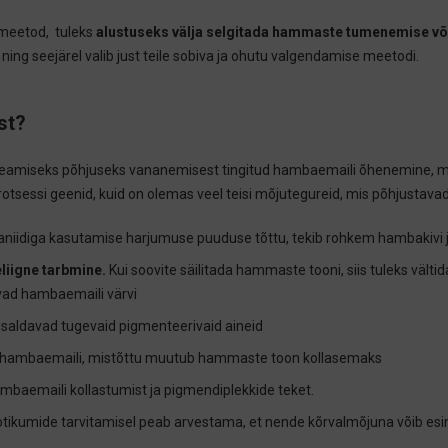
 meetod, tuleks
alustuseks välja selgitada hammaste tumenemise või
ing seejärel valib just teile sobiva ja ohutu valgendamise meetodi.
st?
peamiseks põhjuseks vananemisest tingitud hambaemaili õhenemine, mil
rotsessi geenid, kuid on olemas veel teisi mõjutegureid, mis põhjustav
niidiga kasutamise harjumuse puuduse tõttu, tekib rohkem hambakivi 
liigne tarbmine.
Kui soovite säilitada hammaste tooni, siis tuleks välti
avad hambaemaili värvi
sisaldavad tugevaid pigmenteerivaid aineid
vad hambaemaili, mistõttu muutub hammaste toon kollasemaks
baemaili kollastumist ja pigmendiplekkide teket.
iootikumide tarvitamisel peab arvestama, et nende kõrvalmõjuna võib e