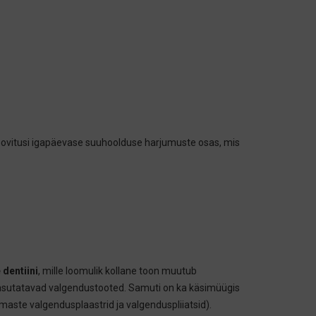
soovitusi igapäevase suuhoolduse harjumuste osas, mis
dentiini
, mille loomulik kollane toon muutub
 kasutatavad valgendustooted. Samuti on ka käsimüügis
e valgendusplaastrid ja valgenduspliiatsid).