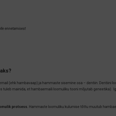
lle ennetamisest
maks?
 (ehk hambavaap) ja hammaste sisemine osa – dentiin. Dentiini loomul
es tuleb mainida, et hambaemaili loomuliku tooni mõjutab geneetika). 
mulik protsess.
Hammaste loomuliku kulumise tõttu muutub hambaema