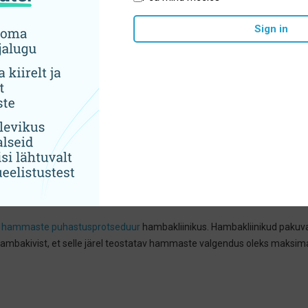
dustooted
Sign in
hammaste valgendustooted, mille toimeaineks on
vesinikperoksiid (h
bad
, -pliiatsid.
tooteid tuleks alustuseks kontrollida vesinikperoksiidi sisaldust, et
see
 sisalduse määr). Suurema vesinikperoksiidi sisaldusega toodete ises
siooniga, et veenduda toote ohutuses.
võivad koduse hammaste valgenduse tooted sisaldada veel ka teisi kahjuli
maste ülitundlikkust. Käsimüügis saadavate hammaste valgendustoodet
t.
a
hammaste puhastusprotseduur
hambakliinikus. Hambakliinikud pakuva
ambakivist, et selle järel teostatav hammaste valgendus oleks maksima