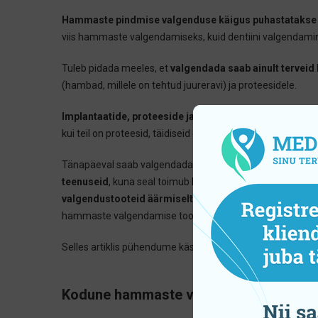
Hammaste pindmise valgenduse käigus puhastatakse
viis hammaste valgendamiseks, kuid dentiini valgenda
Tuleb pidada meeles, et
valgendada saab ainult terveid
(hambad, millele on tehtud juureravi) ja proteesidele.
Implantaatide, proteeside ja laminaatide valgendamin
kui teil on proteesid, täidiseid esihammastel või kannate 
Tänapäeval saab valgendada hambaid nii
hambakliinikut
teenuseid
, kuna seal toimub kogu protsess tervisespetsiali
valgendustooteid äärmiselt ettevaatlikult ning enne p
hammaste valgendamise tooteid ja/või nende tootjaid.
Selles artiklis pühendume käsimüügis saadavatele kodus
Kodune hammaste valgendamine käsimü