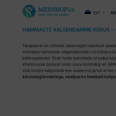
ME
EST
HAMMASTE VALGENDAMINE KODUS – 
Tänapäeval on võimalik säravvalget naeratust saada
võimalusi hammaste valgendamiseks nii kliinikus ku
kättesaadavam. Siiski tuleb tunnistada, et paljud 
efektiivsuse poolest siiski suure küsimärgi all. M
võib hoopis kahjustada teie suutervist ja/või ei too
käsimüügitoodetega, sealjuures hambaid kahj