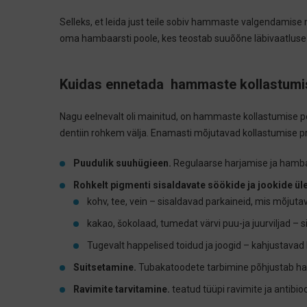
Selleks, et leida just teile sobiv hammaste valgendamise
oma hambaarsti poole, kes teostab suuõõne läbivaatluse n
Kuidas ennetada hammaste kollastumi
Nagu eelnevalt oli mainitud, on hammaste kollastumise 
dentiin rohkem välja. Enamasti mõjutavad kollastumise p
Puudulik suuhügieen.
Regulaarse harjamise ja hamba
Rohkelt pigmenti sisaldavate söökide ja jookide üle
kohv, tee, vein – sisaldavad parkaineid, mis mõjut
kakao, šokolaad, tumedat värvi puu-ja juurviljad – 
Tugevalt happelised toidud ja joogid – kahjusta
Suitsetamine.
Tubakatoodete tarbimine põhjustab ham
Ravimite tarvitamine.
teatud tüüpi ravimite ja antib