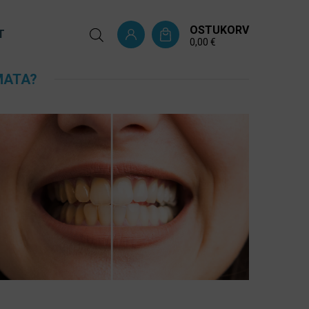
OSTUKORV
T
0,00
€
MATA?