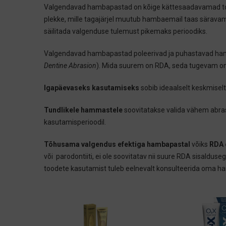
Valgendavad hambapastad on kõige kättesaadavamad 
plekke, mille tagajärjel muutub hambaemail taas särav
säilitada valgenduse tulemust pikemaks perioodiks.
Valgendavad hambapastad poleerivad ja puhastavad ham
Dentine Abrasion
). Mida suurem on RDA, seda tugevam o
Igapäevaseks kasutamiseks
sobib ideaalselt keskmisel
Tundlikele hammastele
soovitatakse valida vähem abra
kasutamisperioodil.
Tõhusama valgendus efektiga hambapastal
võiks
RDA 
või parodontiiti, ei ole soovitatav nii suure RDA sisald
toodete kasutamist tuleb eelnevalt konsulteerida oma h