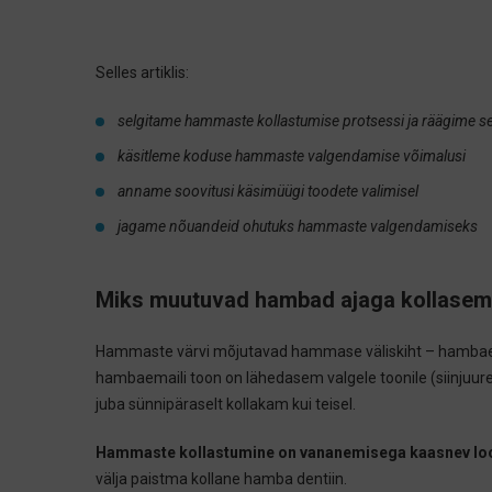
Selles artiklis:
selgitame hammaste kollastumise protsessi ja räägime se
käsitleme koduse hammaste valgendamise võimalusi
anname soovitusi käsimüügi toodete valimisel
jagame nõuandeid ohutuks hammaste valgendamiseks
Miks muutuvad hambad ajaga kollase
Hammaste värvi mõjutavad hammase väliskiht – hambaemail
hambaemaili toon on lähedasem valgele toonile (siinjuur
juba sünnipäraselt kollakam kui teisel.
Hammaste kollastumine on vananemisega kaasnev loo
välja paistma kollane hamba dentiin.