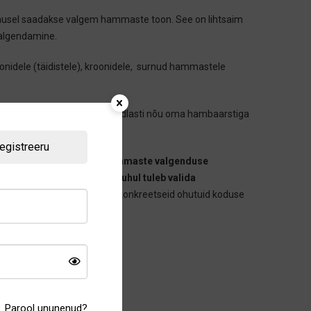
emusel saadakse valgem hammaste toon. See on lihtsaim
valgendamine.
idele (täidistele), kroonidele, surnud hammastele
nne valgendamist pidage kindlasti nõu oma hambaarstiga
egistreeru
kliinikutes pakutavaid hammaste valgenduse
ammaste valgendamise puhul tuleb valida
atuse ning oskab soovitada konkreetseid ohutuid koduse
tusi nende valimise osas.
Parool ununenud?