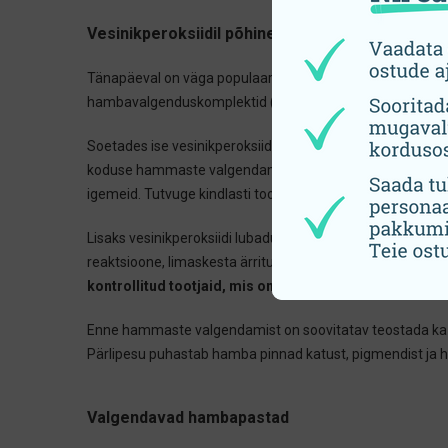
Vesinikperoksiidil põhinevad hammaste valgen
Tänapäeval on väga populaarsed käsimüügis müüdavad 
hambavalgenduskomplektid (geel ja kaped),
valgendusri
Soetades ise vesinikperoksiidi sisaldavaid hambavalgendus
koduse hammaste valgendamise toodete vesinikperoksiidi
igemeid. Tutvuge kindlasti toote pakendil oleva informat
Lisaks vesinikperoksiidi lubadust kõrgemale sisaldusele, 
reaktsioone, limaskesta ärritust, igemepõletikke, ham
kontrollitud tootjaid, mis omab kindlasti ka CE märgis
Enne hammaste valgendamist on soovitatav teostada k
Pärlipesu puhastab hamba pinnad katust, pigmendist ja h
Valgendavad hambapastad