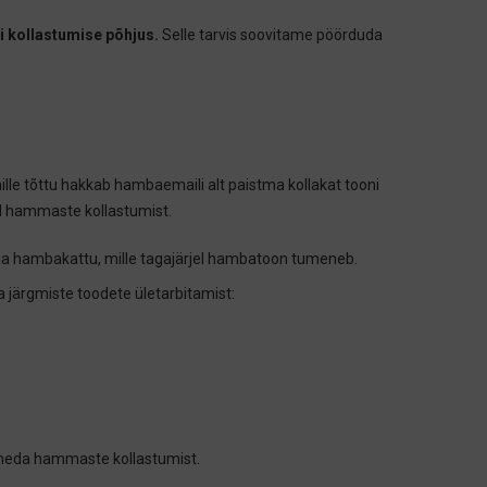
 kollastumise põhjus.
Selle tarvis soovitame pöörduda
le tõttu hakkab hambaemaili alt paistma kollakat tooni
ad hammaste kollastumist.
ja hambakattu, mille tagajärjel hambatoon tumeneb.
da järgmiste toodete ületarbitamist:
sineda hammaste kollastumist.