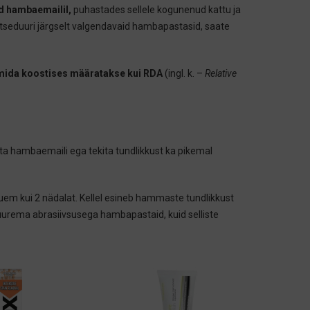
d hambaemailil,
puhastades sellele kogunenud kattu ja
eduuri järgselt valgendavaid hambapastasid, saate
 mida koostises määratakse kui RDA
(ingl. k. –
Relative
luta hambaemaili ega tekita tundlikkust ka pikemal
uem kui 2 nädalat. Kellel esineb hammaste tundlikkust
suurema abrasiivsusega hambapastaid, kuid selliste