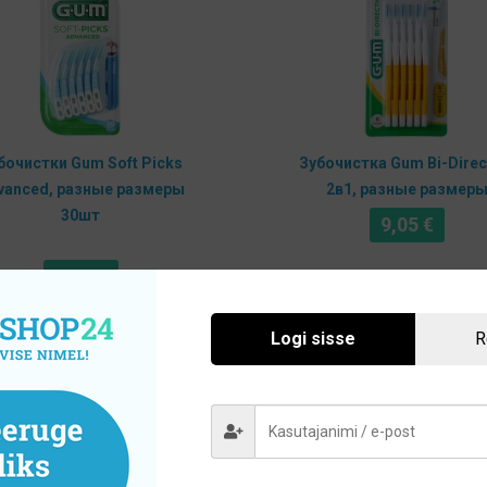
бочистки Gum Soft Picks
Зубочистка Gum Bi-Direc
vanced, разные размеры
2в1, разные размер
30шт
9,05
€
9,95
€
Этот
Выберите
Выберите
Logi sisse
R
товар
параметры
параметры
имеет
несколько
вариаций.
Опции
можно