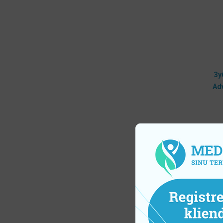
Зу
Ad