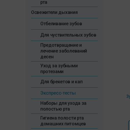
рта
Освежители дыхания
Отбеливание зубов
Для чуствительных зубов
Предотвращение и
лечение заболеваний
десен
Уход за зубными
протезами
Для брекетов и кап
Экспресс-тесты
З
Наборы для ухода за
полостью рта
Гигиена полости рта
домашних питомцев