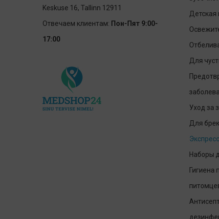
Keskuse 16, Tallinn 12911
Детская 
Отвечаем клиентам:
Пон-Пят 9:00-
Освежит
17:00
Отбелив
Для чуст
Предотв
заболев
Уход за 
Для брек
Экспресс
Наборы д
Гигиена 
питомце
Антисепт
дезинфе