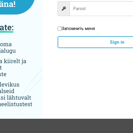
выбрать
на
странице
товара.
Запомнить меня
очистки TePe Angle (6шт),
Комплект зубочисток Cur
Sign in
разные размеры
Prime Start, разные раз
5,70
€
8,30
€
Этот
Выберите
Выберите
товар
параметры
параметры
имеет
несколько
вариаций.
Опции
1
2
3
→
можно
выбрать
на