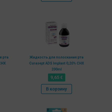
я рта
Жидкость для полоскания рта
 CHX
Curasept ADS Implant 0,20% CHX
200ml
9,65
€
В корзину