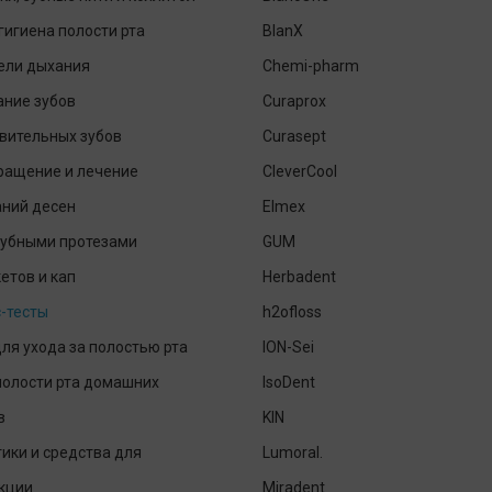
гигиена полости рта
BlanX
ели дыхания
Chemi-pharm
ание зубов
Curaprox
вительных зубов
Curasept
ращение и лечение
CleverCool
аний десен
Elmex
зубными протезами
GUM
етов и кап
Herbadent
-тесты
h2ofloss
ля ухода за полостью рта
ION-Sei
полости рта домашних
IsoDent
в
KIN
ики и средства для
Lumoral.
кции
Miradent