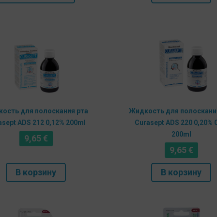
ость для полоскания рта
Жидкость для полоскани
asept ADS 212 0,12% 200ml
Curasept ADS 220 0,20%
200ml
9,65
€
9,65
€
В корзину
В корзину