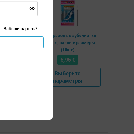
выбрать
выбрать
на
на
странице
странице
товара.
товара.
Забыли пароль?
aprox
Многоразовые зубочистки
меры
Piksters, разные размеры
(10шт)
5,95
€
Этот
Этот
Выберите
товар
товар
параметры
имеет
имеет
несколько
несколько
вариаций.
вариаций.
Опции
Опции
можно
можно
выбрать
выбрать
на
на