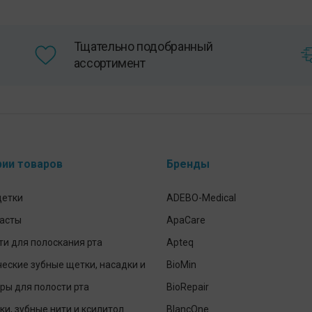
странице
товара.
Тщательно подобранный
ассортимент
рии товаров
Бренды
щетки
ADEBO-Medical
пасты
ApaCare
и для полоскания рта
Apteq
еские зубные щетки, насадки и
BioMin
ры для полости рта
BioRepair
ки, зубные нити и ксилитол
BlancOne