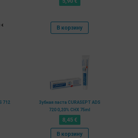
5,90
€
3
€
В корзину
S 712
Зубная паста CURASEPT ADS
720 0,20% CHX 75ml
8,45
€
В корзину