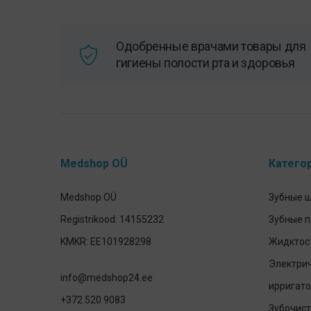
Одобренные врачами товары для
гигиены полости рта и здоровья
Medshop OÜ
Катего
Medshop OÜ
Зубные 
Registrikood: 14155232
Зубные 
KMKR: EE101928298
Жидктост
Электрич
info@medshop24.ee
ирригато
+372 520 9083
Зубочист