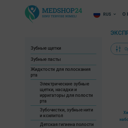
О 
RUS
ЭКСП
Зубные щетки
O
Зубные пасты
Жидктости для полоскания
рта
Электрические зубные
щетки, насадки и
ирригаторы для полости
рта
Зубочистки, зубные нити
Х
и ксилитол
наб
Детская гигиена полости