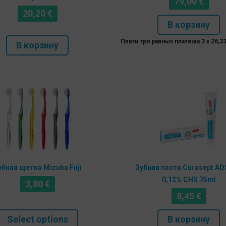
79,00
€
20,20
€
В корзину
Плати три равных платежа 3 x
26,3
В корзину
убная щетка Mizuha Fuji
Зубная паста Curasept AD
0,12% CHX 75ml
3,80
€
8,45
€
Select options
В корзину