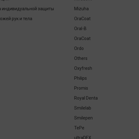
а индивидуальной защиты
Mizuha
кожей рук и тела
OraCoat
Oral-B
OraCoat
Ordo
Others
Oxyfresh
Philips
Promis
Royal Denta
Smilelab
Smilepen
TePe
ultraDEX