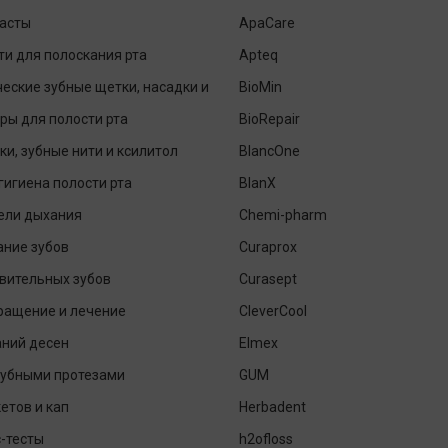
пасты
ApaCare
и для полоскания рта
Apteq
еские зубные щетки, насадки и
BioMin
ры для полости рта
BioRepair
ки, зубные нити и ксилитол
BlancOne
гигиена полости рта
BlanX
ели дыхания
Chemi-pharm
ание зубов
Curaprox
вительных зубов
Curasept
ращение и лечение
CleverCool
аний десен
Elmex
зубными протезами
GUM
етов и кап
Herbadent
-тесты
h2ofloss