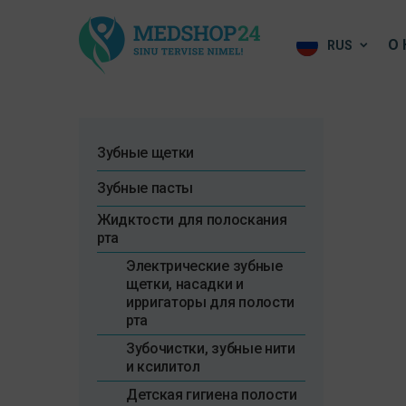
О 
RUS
Зубные щетки
Зубные пасты
Жидктости для полоскания
рта
Электрические зубные
щетки, насадки и
ирригаторы для полости
рта
Зубочистки, зубные нити
и ксилитол
Детская гигиена полости