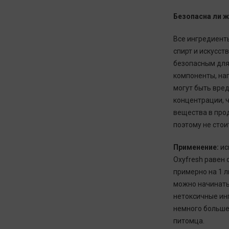
Безопасна ли ж
Все ингредиенты
спирт и искусст
безопасным для
компоненты, на
могут быть вред
концентрации, ч
вещества в про
поэтому не стои
Применение:
ис
Oxyfresh равен 
примерно на 1 
можно начинать
нетоксичные ин
немного больше
питомца.