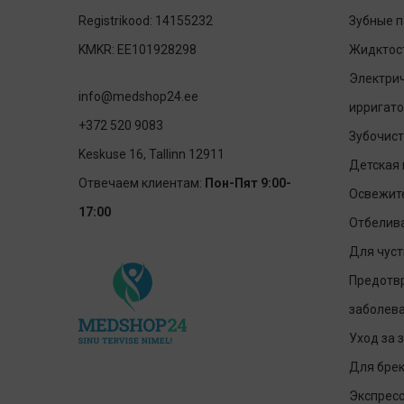
Registrikood: 14155232
Зубные 
KMKR: EE101928298
Жидктост
Электрич
info@medshop24.ee
ирригато
+372 520 9083
Зубочист
Keskuse 16, Tallinn 12911
Детская 
Отвечаем клиентам:
Пон-Пят 9:00-
Освежит
17:00
Отбелив
Для чуст
Предотв
заболев
Уход за 
Для брек
Экспресс