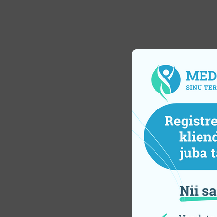
Похо
З