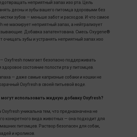
редотвращать неприятный запах изо рта. Цель
ранять десны и зубы вашего питомца здоровыми без
истки зубов — меньше забот и расходов. И что самое
h не маскирует неприятный запах, а нейтрализует
вызывающие. Добавка запатентована. Смесь Oxygene®
т очищать зубы и устранять неприятный запах изо
— Oxyfresh помогает безопасно поддерживать
 здоровое состояние полости рта у питомцев.
запаха — даже самые капризные собаки и кошки не
зрачный Oxyfresh в своей питьевой воде.
 могут использовать жидкую добавку Oxyfresh?
Oxyfresh уникальна тем, что предназначена не
ого конкретного вида животных — она подходит для
машних питомцев. Раствор безопасен для собак,
шадей и кроликов.