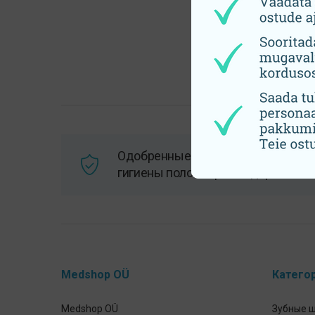
Одобренные врачами товары для
гигиены полости рта и здоровья
Medshop OÜ
Катего
Medshop OÜ
Зубные 