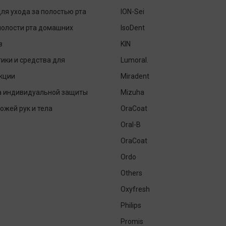
ля ухода за полостью рта
ION-Sei
полости рта домашних
IsoDent
в
KIN
ики и средства для
Lumoral.
кции
Miradent
а индивидуальной защиты
Mizuha
кожей рук и тела
OraCoat
Oral-B
OraCoat
Ordo
Others
Oxyfresh
Philips
Promis