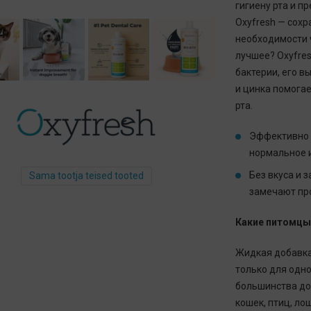
гигиену рта и п
Oxyfresh — сох
необходимости ч
лучшее? Oxyfres
бактерии, его 
и цинка помогае
рта.
Эффективно 
нормальное и
Без вкуса и 
Sama tootja teised tooted
замечают про
Какие питомцы
Жидкая добавка 
только для одн
большинства до
кошек, птиц, ло