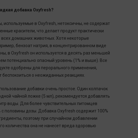
идкая добавка Oxyfresh?
, используемые в Oxyfresh, нетоксичны, не содержат
венные красители, что делает продукт практически
 всех домашних животных. Хотя некоторые
пример, бензоат натрия, в концентрированном виде
ны, в Oxyfresh он используется в десять раз меньшей
ем потенциально опасный уровень (1% и выше). Все
дукте одобрены для перорального применения,
т беспокоиться о неожиданных реакциях.
пользование добавки очень простое. Один колпачок
одной чайной ложке (5 мл), рекомендуется добавлять
литр воды. Для более чувствительных питомцев
 с половины дозы. Добавка Oxyfresh содержит 100%
гредиенты, поэтому при случайном добавлении
го количества она не нанесет вреда здоровью