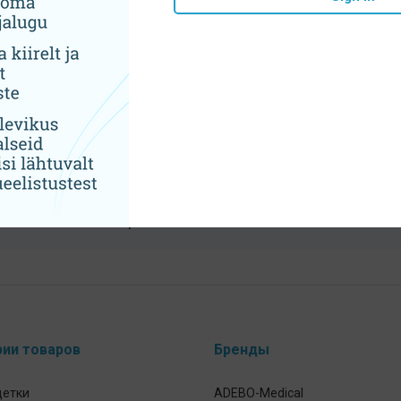
6,20
€
5,60
€
В корзину
В корзину
Тщательно подобранный
ассортимент
рии товаров
Бренды
щетки
ADEBO-Medical