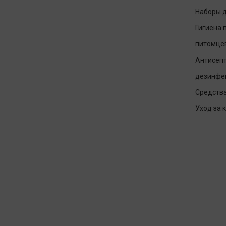
Наборы д
Гигиена 
питомце
Антисепт
дезинфе
Средств
Уход за 