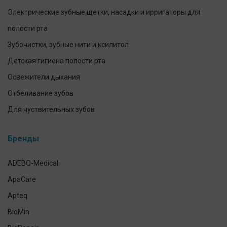
Электрические зубные щетки, насадки и ирригаторы для
полости рта
Зубочистки, зубные нити и ксилитол
Детская гигиена полости рта
Освежители дыхания
Отбеливание зубов
Для чуствительных зубов
Предотвращение и лечение заболеваний десен
Бренды
Уход за зубными протезами
Для брекетов и кап
ADEBO-Medical
Экспресс-тесты
ApaCare
Наборы для ухода за полостью рта
Apteq
Гигиена полости рта домашних питомцев
BioMin
Антисептики и средства для дезинфекции