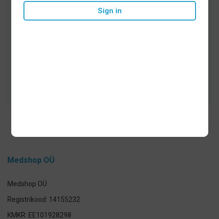
Одобренные врачами товары для
Sign in
гигиены полости рта и здоровья
Тщательно подобранный ассортимент
Быстрая доставка, безопасная среда
для покупок
Medshop OÜ
Medshop OÜ
Registrikood: 14155232
KMKR: EE101928298