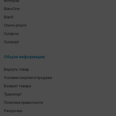
BioRepair
Средства индивидуальной защиты
BlancOne
Уход за кожей рук и тела
BlanX
Chemi-pharm
Curaprox
Curasept
CleverCool
Общая информация
Elmex
GUM
Вернуть товар
Herbadent
Условия покупки и продажи
h2ofloss
Возврат товара
ION-Sei
Транспорт
IsoDent
Политика приватности
KIN
Рассрочка