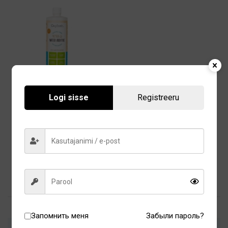
Oxyfresh жидкая добавка
Logi sisse
Registreeru
для домашних животных
473 мл
24,80
€
В корзину
Запомнить меня
Забыли пароль?