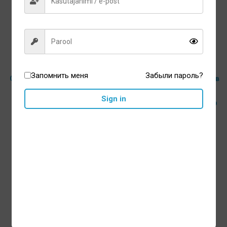
Запомнить меня
Забыли пароль?
Ортодонтический силикон
Зубная щетка для брекетов
OrthoEase
и имлантов Piksters
Sign in
Connect Forward Focus Tip
5,20
€
5,05
€
В корзину
В корзину