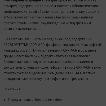
Реминерализирующий крем для зубов GC Tooth Mousse
—
это крем, содержащий кальций и фосфаты с биологическими
свойствами, который обеспечивает дополнительную защиту
зубов, помогает нейтрализовать бактериальный налет и
противостоять кислотному нападению из внутренних и
внешних источников.
GC Tooth Mousse — крем на водной основе, содержащий
RECALDENTTM* (CPP-ACP: фосфопептид-касеин — аморфный
кальцийфосфат). При использовании CPP-ACP в оральной
среде, налет, бактерии, гидроксиапатит связываются с
биослоями и локализуются в мягких тканях с кальцием и
фосфатами. Слюна улучшает эффективность CPP-ACP, а вкус
стимулирует ее выделение. Чем дольше CPP-ACP и слюна
находятся вместе во рту, тем эффективнее результат.
Показания:
Перед и после отбеливания зубов