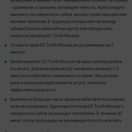
на верхние и нижние зубы. Минимальное количество крема
– размером с горошину на каждую челюсть. Крем следует
наносить на поверхность зубов чистым сухим пальцем или
ватным тампоном. В труднодоступных местах (между
зубами) используйте зубную щетку или зубную нить,
покрытую кремом GC Tooth Mousse.
Оставьте крем GC Tooth Mousse во рту минимум на 3
минуты.
Затем нанесите GC Tooth Mousse на язык и распределите
его во рту. Держите крем во рту как можно дольше (1-2
минуты) и избегайте плевания и глотания. Чем дольше
крем и слюна находятся вместе во рту, тем более
эффективен результат.
Выплюньте большую часть крема и избегайте полоскания,
если это возможно. Удаление остатков GC Tooth Mousse с
поверхности зубов происходит постепенно. В течение 30
минут после процедуры не рекомендуется есть или пить.