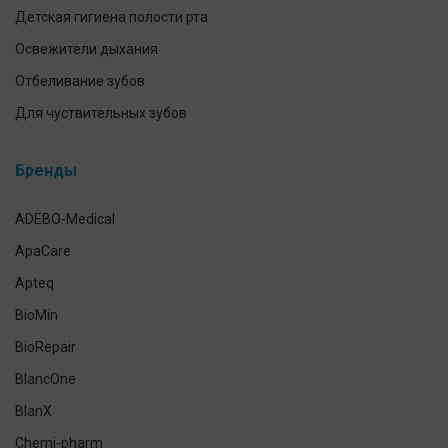
Детская гигиена полости рта
Освежители дыхания
Отбеливание зубов
Для чуствительных зубов
Предотвращение и лечение заболеваний десен
Бренды
Уход за зубными протезами
Для брекетов и кап
ADEBO-Medical
Экспресс-тесты
ApaCare
Наборы для ухода за полостью рта
Apteq
Гигиена полости рта домашних питомцев
BioMin
Антисептики и средства для дезинфекции
BioRepair
Средства индивидуальной защиты
BlancOne
Уход за кожей рук и тела
BlanX
Chemi-pharm