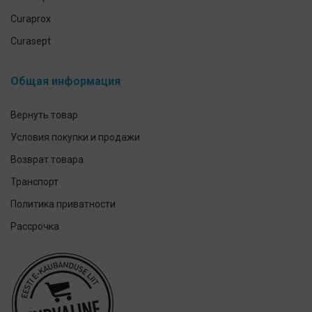
Curaprox
Curasept
CleverCool
Общая информация
Elmex
GUM
Вернуть товар
Herbadent
Условия покупки и продажи
h2ofloss
Возврат товара
ION-Sei
Транспорт
IsoDent
Политика приватности
KIN
Рассрочка
Lumoral.
Miradent
Mizuha
OraCoat