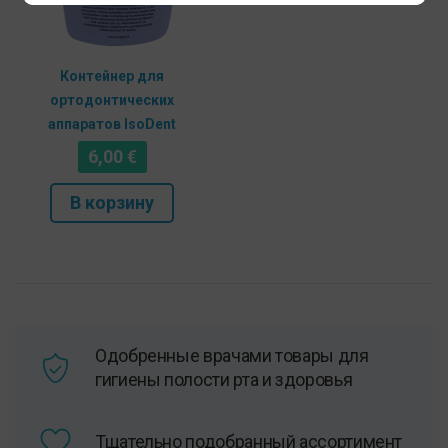
Контейнер для
ортодонтических
аппаратов IsoDent
6,00
€
В корзину
Одобренные врачами товары для
гигиены полости рта и здоровья
Тщательно подобранный ассортимент