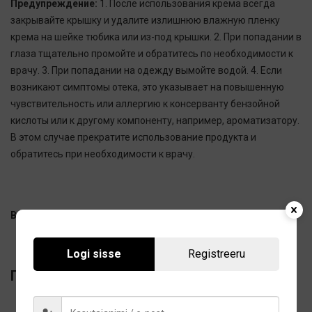
Предупреждение:
1. После использования крема всегда
закрывайте крышку и удалите излишнюю влажную пленку
крема на шейке тюбика или из-под крышки. 2. При попадании в
глаза тщательно промойте и обратитесь по необходимости к
врачу. 3. При попадании на одежду вымойте водой. 4. Если
возникают симптомы отека, это указывает на повышенную
чувствительность или аллергию к консерванту бензойной
кислоты или к другому компоненту, например, ароматизатору.
В этом случае прекратите использование продукта и
обратитесь при необходимости к врачу.
Вкусы:
Дыня, Клубника, Тутти-Фрутти, Мята, Ваниль.
Logi sisse
Registreeru
Похожие