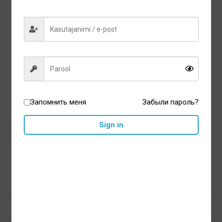
Жидкость для чистки
Запомнить меня
Забыли пароль?
зубных протезов IsoDent
250ml
Sign in
11,85
€
В корзину