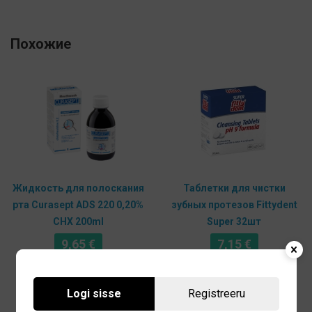
Похожие
Жидкость для полоскания
Таблетки для чистки
рта Curasept ADS 220 0,20%
зубных протезов Fittydent
CHX 200ml
Super 32шт
9,65
€
7,15
€
В корзину
В корзину
Logi sisse
Registreeru