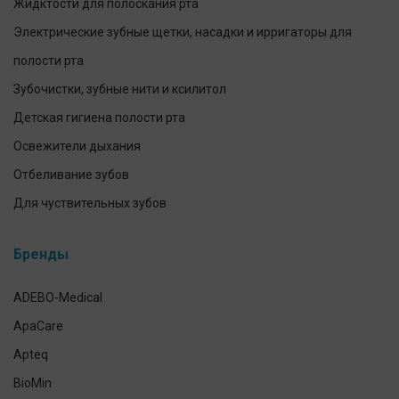
Жидктости для полоскания рта
Электрические зубные щетки, насадки и ирригаторы для
полости рта
Зубочистки, зубные нити и ксилитол
Детская гигиена полости рта
Освежители дыхания
Отбеливание зубов
Для чуствительных зубов
Предотвращение и лечение заболеваний десен
Бренды
Уход за зубными протезами
Для брекетов и кап
ADEBO-Medical
Экспресс-тесты
ApaCare
Наборы для ухода за полостью рта
Apteq
Гигиена полости рта домашних питомцев
BioMin