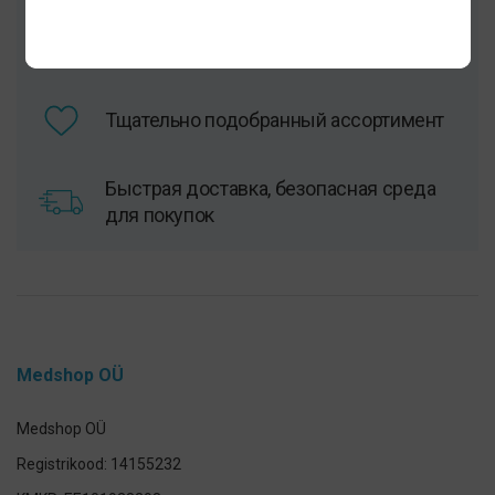
Одобренные врачами товары для
гигиены полости рта и здоровья
Тщательно подобранный ассортимент
Быстрая доставка, безопасная среда
для покупок
Medshop OÜ
Medshop OÜ
Registrikood: 14155232