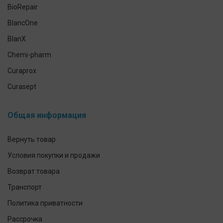
Антисептики и средства для дезинфекции
BioRepair
Средства индивидуальной защиты
BlancOne
Уход за кожей рук и тела
BlanX
Chemi-pharm
Curaprox
Curasept
CleverCool
Общая информация
Elmex
GUM
Вернуть товар
Herbadent
Условия покупки и продажи
h2ofloss
Возврат товара
ION-Sei
Транспорт
IsoDent
Политика приватности
KIN
Рассрочка