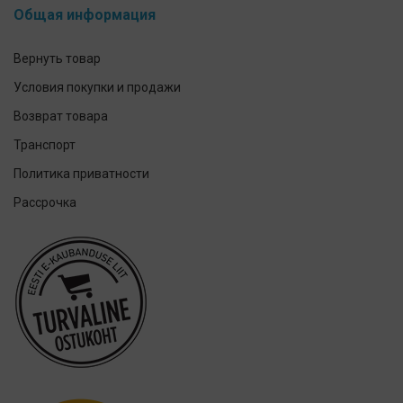
Общая информация
Elmex
GUM
Вернуть товар
Herbadent
Условия покупки и продажи
h2ofloss
Возврат товара
ION-Sei
Транспорт
IsoDent
Политика приватности
KIN
Рассрочка
Lumoral.
Miradent
Mizuha
OraCoat
Oral-B
OraCoat
Ordo