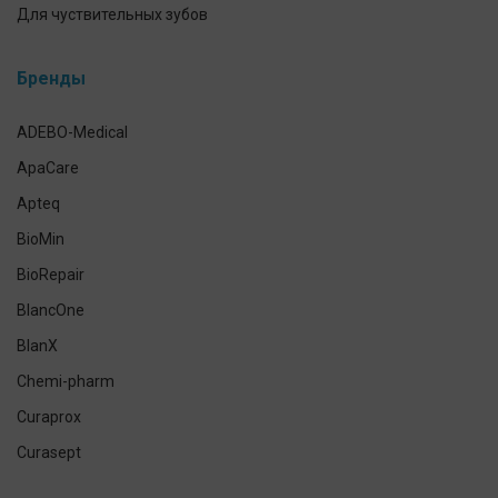
Для чуствительных зубов
Предотвращение и лечение заболеваний десен
Бренды
Уход за зубными протезами
Для брекетов и кап
ADEBO-Medical
Экспресс-тесты
ApaCare
Наборы для ухода за полостью рта
Apteq
Гигиена полости рта домашних питомцев
BioMin
Антисептики и средства для дезинфекции
BioRepair
Средства индивидуальной защиты
BlancOne
Уход за кожей рук и тела
BlanX
Chemi-pharm
Curaprox
Curasept
CleverCool