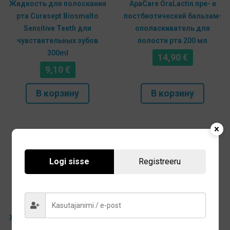
Жидкость для полоскания
ApaCare OraLactin пре- и
рта Curasept Biosmalto
постбиотический бальзам-
Sensitive Teeth для
ополаскиватель для
чувствительных зубов
полости рта 200 мл
300ml
14,90
€
9,10
€
В корзину
В корзину
Logi sisse
Registreeru
Жидкость для полоскания