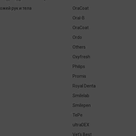
кожей рук и тела
OraCoat
Oral-B
OraCoat
Ordo
Others
Oxyfresh
Philips
Promis
Royal Denta
Smilelab
Smilepen
TePe
ultraDEX
Vet's Best