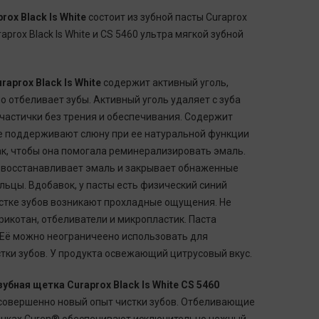
ox Black Is White
состоит из зубной пасты Curaprox
raprox Black Is White и
CS 5460 ультра мягкой зубной
raprox Black Is White
содержит активный уголь,
 отбеливает зубы. Активный уголь удаляет с зуба
астички без трения и обеспечивания. Содержит
е поддерживают слюну при ее натуральной функции
ак, чтобы она помогала реминерализировать эмаль.
 восстанавливает эмаль и закрывает обнаженные
ьцы. Вдобавок, у пасты есть физический синий
истке зубов возникают прохладные ощущения. Не
рикотан, отбеливатели и микропластик. Паста
 Её можно неограничеено использовать для
тки зубов. У продукта освежающий цитрусовый вкус.
 зубная щетка
Curaprox Black Is White
CS 5460
совершенно новый опыт чистки зубов. Отбеливающие