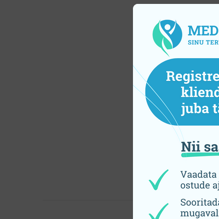
Нас
CS
пу