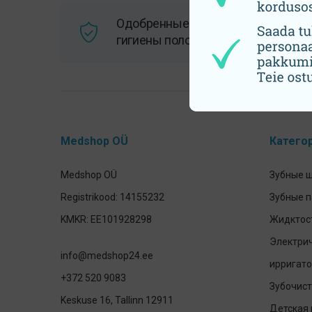
Одобренные врачами товары для
гигиены полости рта и здоровья
Medshop OÜ
Катего
Medshop OÜ
Зубные 
Registrikood: 14155232
Зубные 
KMKR: EE101928298
Жидктост
Электрич
info@medshop24.ee
ирригато
+372 520 9083
Зубочист
Keskuse 16, Tallinn 12911
Детская 