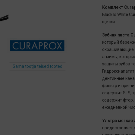
Комплект Curapr
Black Is White Cu
щетки.
Зубная паста Cu
который бережно
окрашивающие ч
энзимы, которы
защиты зубов т
Sama tootja teised tooted
Гидроксиапатит
дентинные канал
фильтр и при ч
содержит SLS, т
содержит фтор.
ежедневной чис
Ультра мягкая
предоставляет 