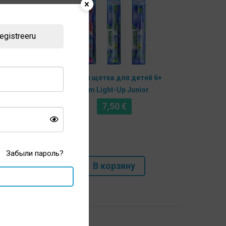
egistreeru
 CS
Зубная щетка для детей 6+
Gum Light-Up Junior
7,50
€
Забыли пароль?
В корзину