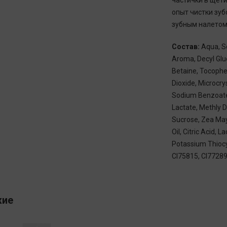
частички в щет
опыт чистки зуб
зубным налетом
Состав:
Aqua, So
Aroma, Decyl Gl
Betaine, Tocophe
Dioxide, Microcry
Sodium Benzoate,
Lactate, Methly 
Sucrose, Zea Mays
Oil, Citric Acid,
Potassium Thiocy
CI75815, CI77289
жие