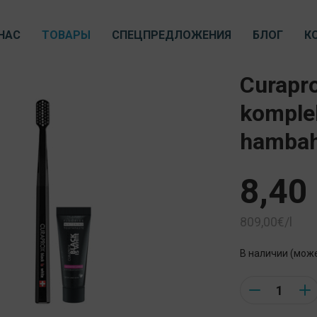
НАС
ТОВАРЫ
СПЕЦПРЕДЛОЖЕНИЯ
БЛОГ
К
Curapro
komple
hambah
8,40
809,00€/l
В наличии (мож
Quantity