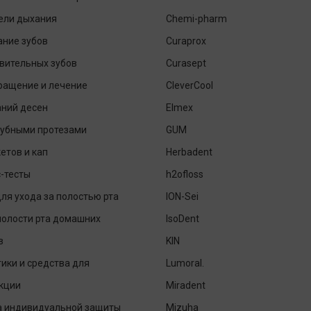
ели дыхания
Chemi-pharm
ание зубов
Curaprox
вительных зубов
Curasept
ращение и лечение
CleverCool
аний десен
Elmex
зубными протезами
GUM
етов и кап
Herbadent
-тесты
h2ofloss
ля ухода за полостью рта
ION-Sei
полости рта домашних
IsoDent
в
KIN
ики и средства для
Lumoral.
кции
Miradent
а индивидуальной защиты
Mizuha