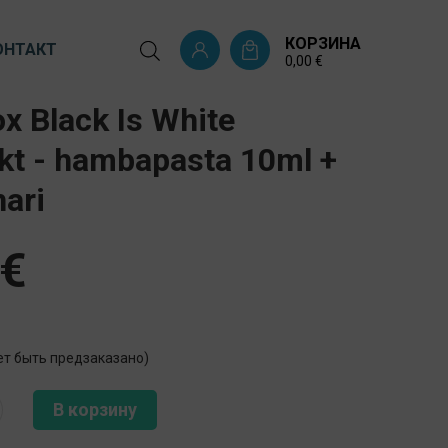
КОРЗИНА
ОНТАКТ
0,00
€
x Black Is White
kt - hambapasta 10ml +
ari
€
ет быть предзаказано)
В корзину