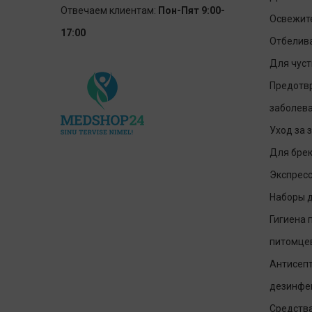
Отвечаем клиентам:
Пон-Пят 9:00-
Освежит
17:00
Отбелив
Для чуст
Предотв
заболев
Уход за 
Для брек
Экспресс
Наборы д
Гигиена 
питомце
Антисепт
дезинфе
Средств