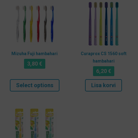
Mizuha Fuji hambahari
Curaprox CS 1560 soft
hambahari
3,80
€
6,20
€
Select options
Lisa korvi