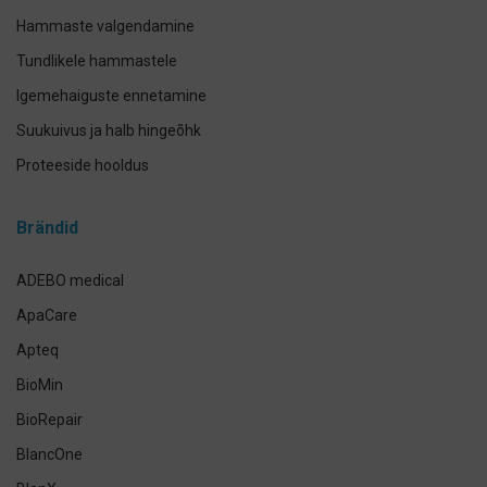
Hammaste valgendamine
Tundlikele hammastele
Igemehaiguste ennetamine
Suukuivus ja halb hingeõhk
Proteeside hooldus
Breketite- ja kapede hooldus
Brändid
Implantaadi hooldus
Suuhoolduskomplektid
ADEBO medical
Lemmikloomade suuhügieen
ApaCare
Antikseptikud, puhastus- ja isikukaitsevahendid
Apteq
Käte- ja nahahooldus
BioMin
Määramata
BioRepair
BlancOne