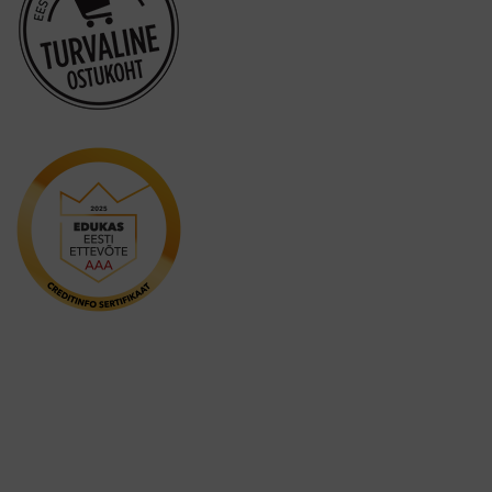
Mizuha
OraCoat
Oral-B
Ordo
Others
Oxyfresh
Philips
Promis
Puro
Royal Denta
Smilelab
Smilepen
TePe
ultraDEX