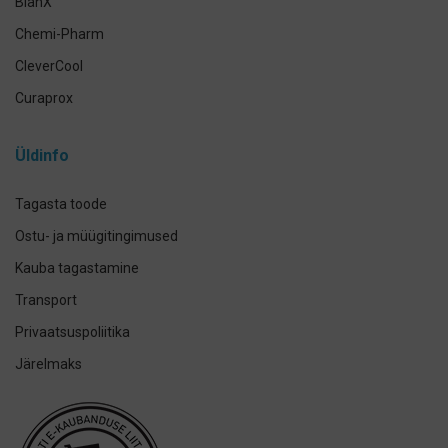
BlanX
Chemi-Pharm
CleverCool
Curaprox
Curasept
Üldinfo
Elmex
GUM
Tagasta toode
Herbadent
Ostu- ja müügitingimused
h2ofloss
Kauba tagastamine
ION-Sei
Transport
IsoDent
Privaatsuspoliitika
KIN
Järelmaks
Lumoral.
Miradent