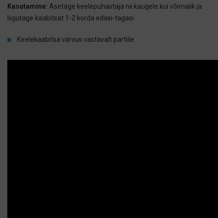
Kasutamine:
Asetage keelepuhastaja nii kaugele kui võimalik ja
liigutage kaabitsat 1-2 korda edasi-tagasi
Keelekaabitsa värvus vastavalt partiile