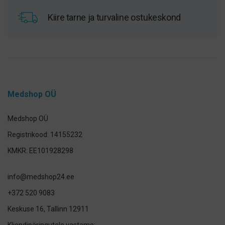
Kiire tarne ja turvaline ostukeskond
Medshop OÜ
Medshop OÜ
Registrikood: 14155232
KMKR: EE101928298
info@medshop24.ee
+372 520 9083
Keskuse 16, Tallinn 12911
Kliendipäringutele vastame: