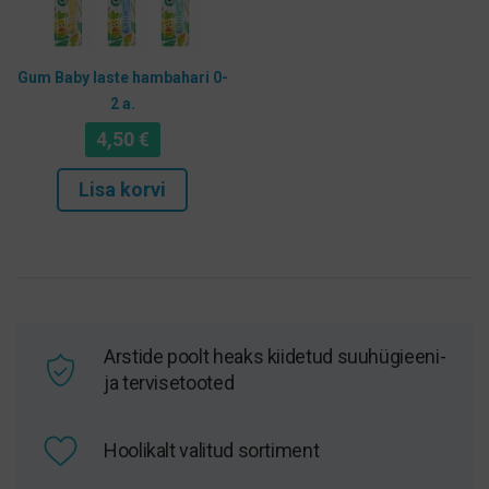
Gum Baby laste hambahari 0-
2 a.
4,50
€
Lisa korvi
Arstide poolt heaks kiidetud suuhügieeni-
ja tervisetooted
Hoolikalt valitud sortiment