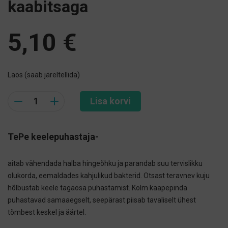
kaabitsaga
5,10
€
Laos (saab järeltellida)
Quantity
Lisa korvi
TePe keelepuhastaja-
aitab vähendada halba hingeõhku ja parandab suu tervislikku
olukorda, eemaldades kahjulikud bakterid. Otsast teravnev kuju
hõlbustab keele tagaosa puhastamist. Kolm kaapepinda
puhastavad samaaegselt, seepärast piisab tavaliselt ühest
tõmbest keskel ja äärtel.