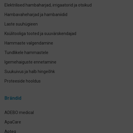
Elektrilised hambaharjad, irrigaatorid ja otsikud
Hambavaheharjad ja hambaniidid
Laste suuhügieen
Ksülitooliga tooted ja suuvärskendajad
Hammaste valgendamine
Tundlikele hammastele
Igemehaiguste ennetamine
Suukuivus ja halb hingeõhk
Proteeside hooldus
Breketite- ja kapede hooldus
Brändid
Implantaadi hooldus
Suuhoolduskomplektid
ADEBO medical
Lemmikloomade suuhügieen
ApaCare
Antikseptikud, puhastus- ja isikukaitsevahendid
Apteq