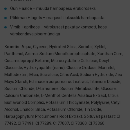
Õun + aaloe – muuda hambapesu erakordseks
Põldmari + lagrits – marjaselt luksuslik hambapasta
Virsik + aprikoos – värskusest pakatav kompott, koos
värskendava piparmündiga
Koostis:
Aqua, Glycerin, Hydrated Silica, Sorbitol, Xylitol,
Panthenol, Aroma, Sodium Monofluorophosphate, Xanthan Gum,
Cocamidopropyl Betaine, Microcrystalline Cellulose, Decyl
Glucoside, Hydroxyapatite (nano), Glucose Oxidase, Mannitol,
Maltodextrin, Mica, Sucralose, Citric Acid, Sodium Hydroxide, Zea
Mays Starch, Echinacea purpurea root extract, Titanium Dioxide,
Sodium Chloride, D-Limonene, Sodium Metabisulfite, Glucose,
Calcium Carbonate, L-Menthol, Centella Asiatica Extract, Citrus
Bioflavonoid Complex, Potassium Thiocyanate, Polylysine, Cetyl
Alcohol, Linalool, Silica, Potassium Chloride, Tin Oxide,
Harpagophytum Procumbens Root Extraxt.
Sõltuvalt pastast: CI
77492, CI 77491, CI 77289, CI 77007, CI 73360, CI 73360