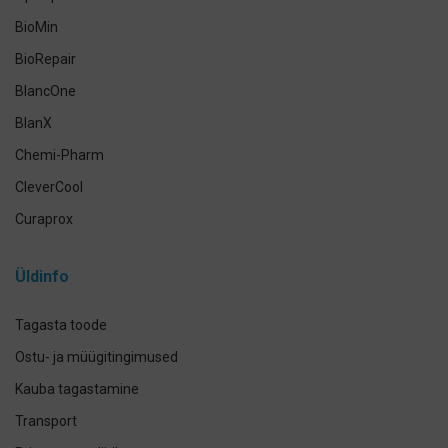
Käte- ja nahahooldus
BioMin
Määramata
BioRepair
BlancOne
BlanX
Chemi-Pharm
CleverCool
Curaprox
Curasept
Üldinfo
Elmex
GUM
Tagasta toode
Herbadent
Ostu- ja müügitingimused
h2ofloss
Kauba tagastamine
ION-Sei
Transport
IsoDent