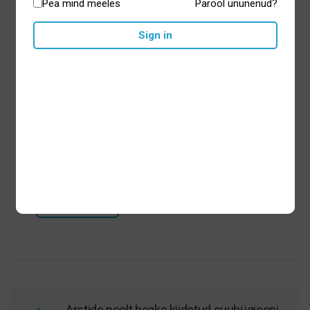
Pea mind meeles
Parool ununenud?
Sign in
Curaprox Black Is White
hambapasta 90ml
21,65
€
Lisa korvi
Arstide poolt heaks kiidetud suuhügieeni-