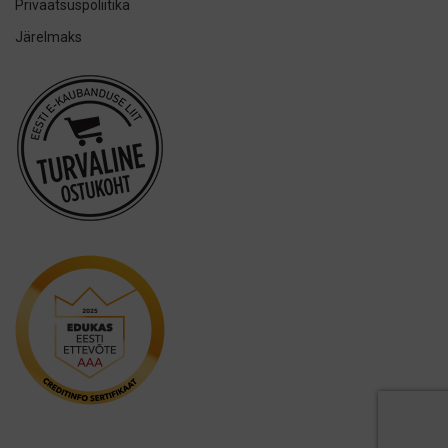
Privaatsuspoliitika
KIN
Järelmaks
Lumoral.
Miradent
Mizuha
OraCoat
Oral-B
Ordo
Others
Oxyfresh
Philips
Promis
Puro
Royal Denta
Smilelab