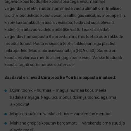
tagavad koos looduslike koostisosadega ensümaatilise
valgendava efekti, mis on hammaste vastu ülimalt õrn. Imelised
ürdid ja looduslikud koostisosad, sealhulgas siilkübar, mõruapelsin,
kriipiv saatanaküüs ja aasia vesinaba, toidavad suus olevaid
kudesid ja aitavad võidelda põletike vastu. Lisaks sisaldab
valgendav hambapasta B5 provitamiini, mis toetab uute rakkude
moodustumist. Pasta ei sisalda SLS-i, triklosaani ega plastist
mikropärleid. Madal abrasiivsusnäitaja (RDA u 50). Samuti on
koostises võimsa mentoolilaenguga pärlikesed. Värske looduslik
koostis tagab suurepärase suutervise!
Saadaval erinevad Curaprox Be You hambapasta maitsed:
Džinn toonik + hurmaa – magus hurmaa koos meela
kadakamarjaga. Nagu üks mõnus džinn ja toonik, aga ilma
alkoholita!
Magus ja jääkülm värske arbuus – värskendav mentool
Mahlane greip ja kosutav bergamott – värskenda oma suud ja
elavda meeli