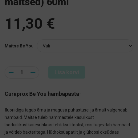
maitsed) 60ml
11,30
€
Maitse Be You
Quantity
Lisa korvi
Curaprox Be You hambapasta-
fluoriidiga tagab õrna ja magusa puhastuse ja õrnalt valgendab
hambaid. Maitse tuleb hammastele kasulikust
looduslikustkasesuhkrust ehk ksülitoolist, mis tugevdab hambaid
ja võitleb bakteritega. Hüdroksüapatiit ja glükoosi oksüdaas