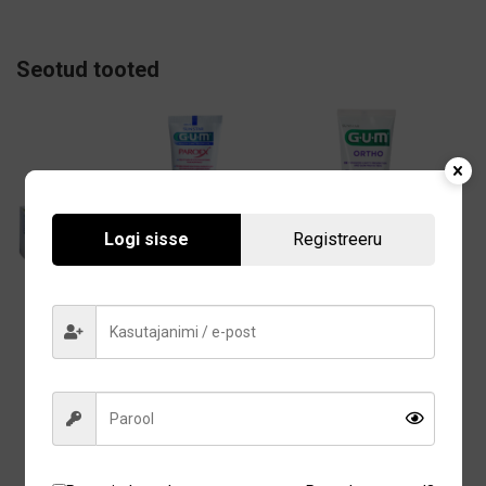
Seotud tooted
Logi sisse
Registreeru
Gum Paroex 0,12% CHX
Gum Ortho ortodontiline
hambakatuvastane
hambapasta 75ml
hambapasta 75ml
10,35
€
11,90
€
Lisa korvi
Lisa korvi