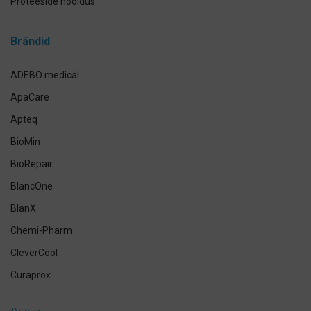
Proteeside hooldus
Breketite- ja kapede hooldus
Brändid
Implantaadi hooldus
Suuhoolduskomplektid
ADEBO medical
Lemmikloomade suuhügieen
ApaCare
Antikseptikud, puhastus- ja isikukaitsevahendid
Apteq
Käte- ja nahahooldus
BioMin
Määramata
BioRepair
BlancOne
BlanX
Chemi-Pharm
CleverCool
Curaprox
Curasept