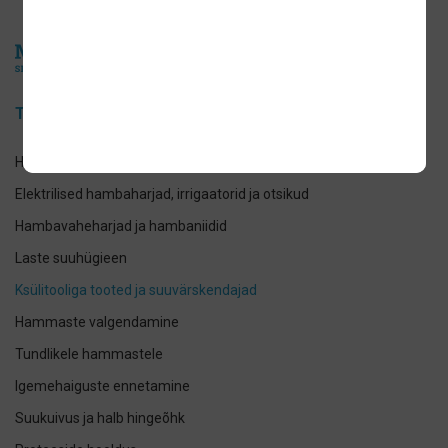
Tootekategooriad
Hambaharjad- pastad ja suuveed
Elektrilised hambaharjad, irrigaatorid ja otsikud
Hambavaheharjad ja hambaniidid
Laste suuhügieen
Ksülitooliga tooted ja suuvärskendajad
Hammaste valgendamine
Tundlikele hammastele
Igemehaiguste ennetamine
Suukuivus ja halb hingeõhk