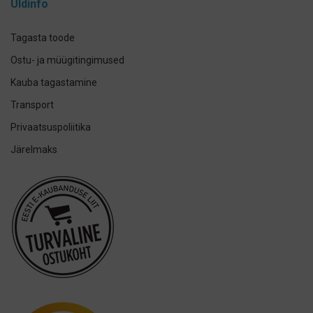
Üldinfo
Elmex
GUM
Tagasta toode
Herbadent
Ostu- ja müügitingimused
h2ofloss
Kauba tagastamine
ION-Sei
Transport
IsoDent
Privaatsuspoliitika
KIN
Järelmaks
Lumoral.
Miradent
Mizuha
OraCoat
Oral-B
Ordo
Others