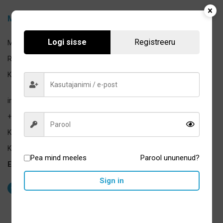
Medshop OÜ
Logi sisse
Registreeru
Medshop OÜ
Registrikood: 14155232
KMKR: EE101928298
info@medshop24.ee
+372 520 9083
Keskuse 16, Tallinn 12911
Kliendipäringutele vastame:
Pea mind meeles
Parool ununenud?
E-R 9:00-17:00
Sign in