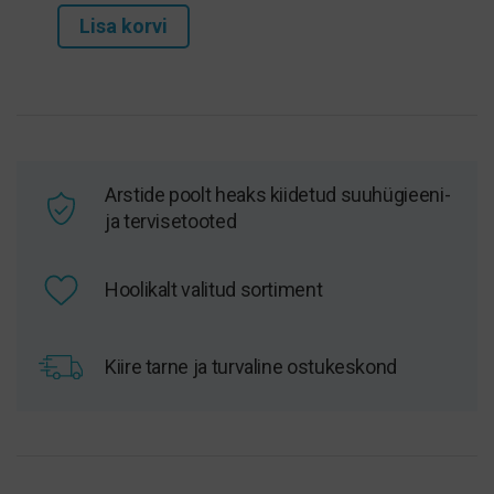
hind
hind
Lisa korvi
oli:
on:
17,50 €.
14,85 €.
Arstide poolt heaks kiidetud suuhügieeni-
ja tervisetooted
Hoolikalt valitud sortiment
Kiire tarne ja turvaline ostukeskond