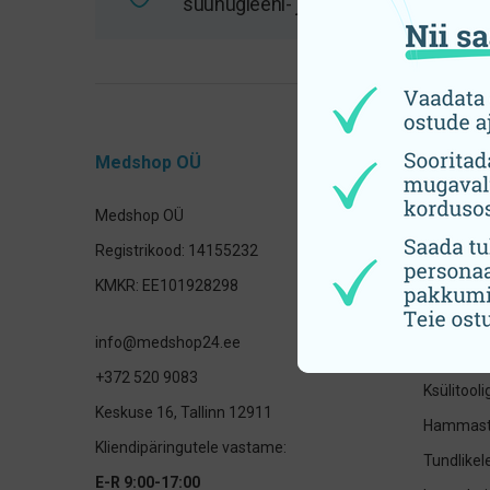
suuhügieeni- ja tervisetooted
Medshop OÜ
Tooteka
Medshop OÜ
Hambahar
Registrikood: 14155232
Elektrilis
KMKR: EE101928298
otsikud
Hambavah
info@medshop24.ee
Laste su
+372 520 9083
Ksülitool
Keskuse 16, Tallinn 12911
Hammast
Kliendipäringutele vastame:
Tundlike
E-R 9:00-17:00