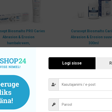
sept Biosmalto PRO Caries
Curasept Biosmalto Car
Abrasion & Erosion
Abrasion & Erosion suuv
hambakreem,
300ml
aasikamaitseline 50ml
9,10
€
15,00
€
Logi sisse
R
Lisa korvi
Lisa korvi
Hoolikalt valitud sortiment