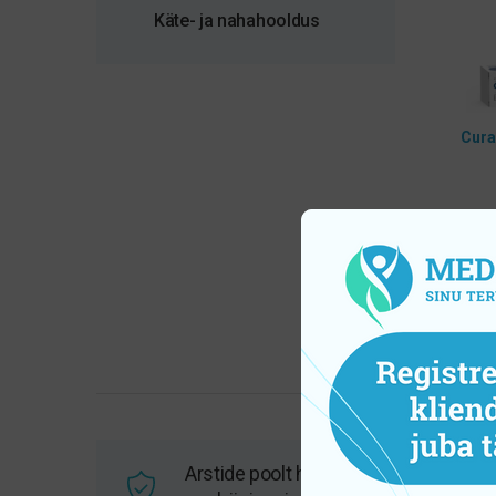
Käte- ja nahahooldus
Cura
m
Arstide poolt heaks kiidetud