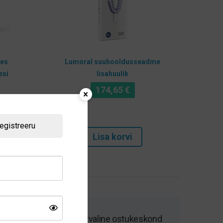
ies
Lumoral suuhooldusseadme
esi
lisahuulik
174,65
€
egistreeru
Lisa korvi
Kiire tarne ja turvaline ostukeskond