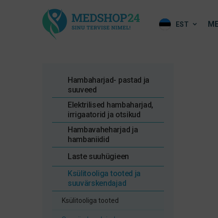
ME
EST
Hambaharjad- pastad ja
suuveed
Elektrilised hambaharjad,
irrigaatorid ja otsikud
Hambavaheharjad ja
hambaniidid
Laste suuhügieen
Ksülitooliga tooted ja
suuvärskendajad
Ksülitooliga tooted