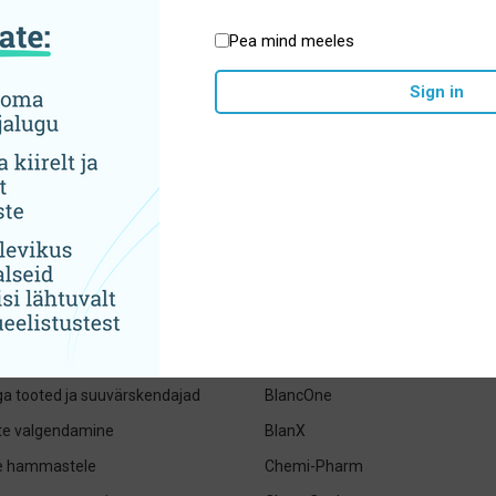
Pea mind meeles
Sign in
tegooriad
Brändid
jad- pastad ja suuveed
ADEBO medical
ed hambaharjad, irrigaatorid ja
ApaCare
Apteq
eharjad ja hambaniidid
BioMin
uhügieen
BioRepair
iga tooted ja suuvärskendajad
BlancOne
e valgendamine
BlanX
le hammastele
Chemi-Pharm