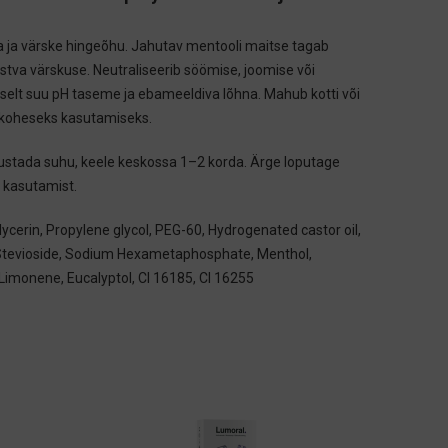
 ja värske hingeõhu. Jahutav mentooli maitse tagab
stva värskuse. Neutraliseerib söömise, joomise või
gselt suu pH taseme ja ebameeldiva lõhna. Mahub kotti või
 koheseks kasutamiseks.
ustada suhu, keele keskossa 1–2 korda. Ärge loputage
i kasutamist.
ycerin, Propylene glycol, PEG-60, Hydrogenated castor oil,
Stevioside, Sodium Hexametaphosphate, Menthol,
Limonene, Eucalyptol, CI 16185, CI 16255