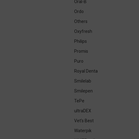
Oral-B
Ordo
Others
Oxyfresh
Philips
Promis
Puro
Royal Denta
Smilelab
Smilepen
TePe
ultraDEX
Vet's Best
Waterpik