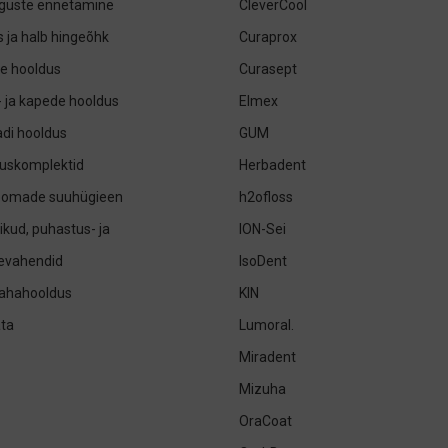
guste ennetamine
CleverCool
 ja halb hingeõhk
Curaprox
e hooldus
Curasept
- ja kapede hooldus
Elmex
di hooldus
GUM
uskomplektid
Herbadent
oomade suuhügieen
h2ofloss
ikud, puhastus- ja
ION-Sei
sevahendid
IsoDent
nahahooldus
KIN
ta
Lumoral.
Miradent
Mizuha
OraCoat