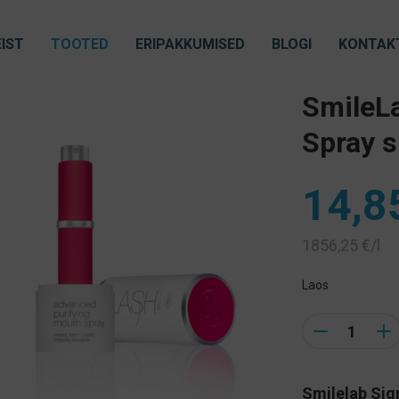
IST
TOOTED
ERIPAKKUMISED
BLOGI
KONTAK
SmileL
Spray 
14,8
1856,25
€
/l
Laos
Quantity
Smilelab Sig