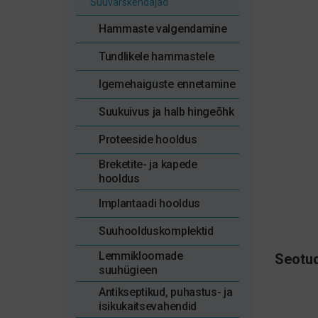
Suuvärskendajad
Hammaste valgendamine
Tundlikele hammastele
Igemehaiguste ennetamine
Suukuivus ja halb hingeõhk
Proteeside hooldus
Breketite- ja kapede
hooldus
Implantaadi hooldus
Suuhoolduskomplektid
Lemmikloomade
Seotud
suuhügieen
Antikseptikud, puhastus- ja
isikukaitsevahendid