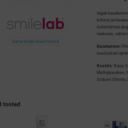
tagab kauakestva
kohese ja kauake
suitsetamise jär
taskusse, valmis
Sama tootja teised tooted
Kasutamine:
Pih
suud pärast spre
Koostis:
Aqua, Gl
Methylparaben, 
Sodium Chlorite, 
 tooted