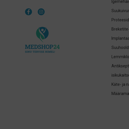
Igemehai
Suukuivus
Proteesid
Breketite
Implantaa
Suuhoold
Lemmikl
Antiksept
isikukait
Käte- ja 
Määrama