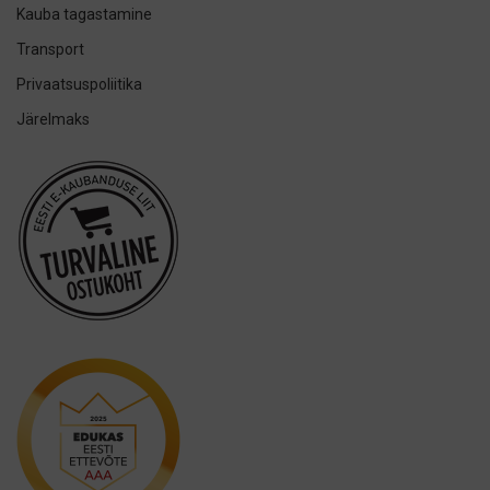
h2ofloss
Kauba tagastamine
ION-Sei
Transport
IsoDent
Privaatsuspoliitika
KIN
Järelmaks
Lumoral.
Miradent
Mizuha
OraCoat
Oral-B
Ordo
Others
Oxyfresh
Philips
Promis