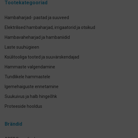
Tootekategooriad
Hambaharjad- pastad ja suuveed
Elektrilised hambaharjad, irrigaatorid ja otsikud
Hambavaheharjad ja hambaniidid
Laste suuhügieen
Ksülitooliga tooted ja suuvärskendajad
Hammaste valgendamine
Tundlikele hammastele
Igemehaiguste ennetamine
Suukuivus ja halb hingeõhk
Proteeside hooldus
Breketite- ja kapede hooldus
Brändid
Implantaadi hooldus
Suuhoolduskomplektid