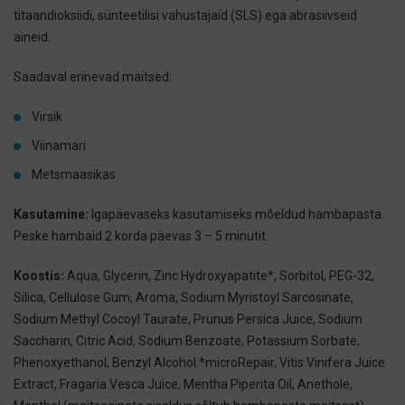
titaandioksiidi, sünteetilisi vahustajaid (SLS) ega abrasiivseid
aineid.
Saadaval erinevad maitsed:
Virsik
Viinamari
Metsmaasikas
Kasutamine:
Igapäevaseks kasutamiseks mõeldud hambapasta.
Peske hambaid 2
korda päevas 3 – 5 minutit.
Koostis:
Аqua, Glycerin, Zinc Hydroxyapatite*, Sorbitol, PEG-32,
Silica, Cellulose Gum, Aroma, Sodium Myristoyl Sarcosinate,
Sodium Methyl Cocoyl Taurate, Prunus Persica Juice, Sodium
Saccharin, Citric Acid, Sodium Benzoate, Potassium Sorbate,
Phenoxyethanol, Benzyl Alcohol.*microRepair, Vitis Vinifera Juice
Extract, Fragaria Vesca Juice, Mentha Piperita Oil, Anethole,