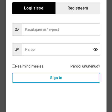
Logi sisse
Registreeru
Curaprox Kids laste
hambapasta fluoriidivaba
Pea mind meeles
Parool ununenud?
2+a., maasikamaitseline
60ml
Sign in
7,00
€
Lisa korvi