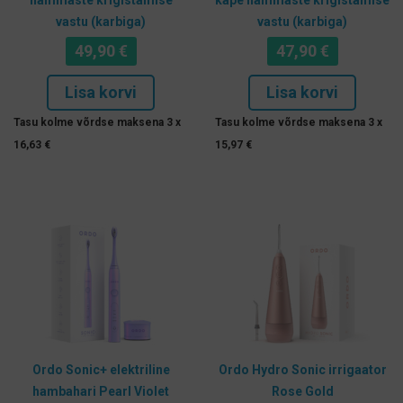
hammaste krigistamise
kape hammaste krigistamise
vastu (karbiga)
vastu (karbiga)
49,90
€
47,90
€
Lisa korvi
Lisa korvi
Tasu kolme võrdse maksena 3 x
Tasu kolme võrdse maksena 3 x
16,63
€
15,97
€
Ordo Sonic+ elektriline
Ordo Hydro Sonic irrigaator
hambahari Pearl Violet
Rose Gold