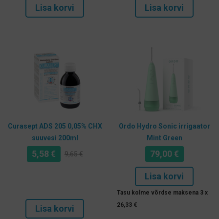
Lisa korvi
Lisa korvi
Curasept ADS 205 0,05% CHX
Ordo Hydro Sonic irrigaator
suuvesi 200ml
Mint Green
5,58
€
79,00
€
9,65
€
Algne
Praegune
hind
hind
Lisa korvi
oli:
on:
Tasu kolme võrdse maksena 3 x
9,65 €.
5,58 €.
26,33
€
Lisa korvi