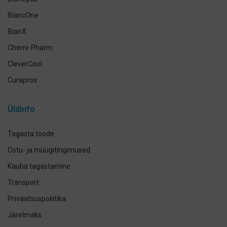
BlancOne
BlanX
Chemi-Pharm
CleverCool
Curaprox
Curasept
Üldinfo
Elmex
GUM
Tagasta toode
Herbadent
Ostu- ja müügitingimused
h2ofloss
Kauba tagastamine
ION-Sei
Transport
IsoDent
Privaatsuspoliitika
KIN
Järelmaks
Lumoral.