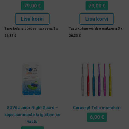
79,00
€
79,00
€
Lisa korvi
Lisa korvi
Tasu kolme võrdse maksena 3 x
Tasu kolme võrdse maksena 3 x
26,33
€
26,33
€
SOVA Junior Night Guard –
Curasept Tello monohari
kape hammaste krigistamise
6,00
€
vastu