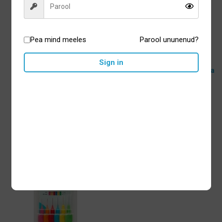
Valikuid
Valikuid
saab
saab
teha
teha
Pea mind meeles
Parool ununenud?
tootelehel.
tootelehel.
Sign in
TePe hambavaheharjad
TePe hambavaheharjad Extra
Angle segupakk 6tk
Soft segupakk 8tk
5,70
€
5,95
€
Lisa korvi
Lisa korvi