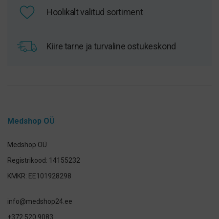
Hoolikalt valitud sortiment
Kiire tarne ja turvaline ostukeskond
Medshop OÜ
Medshop OÜ
Registrikood: 14155232
KMKR: EE101928298
info@medshop24.ee
+372 520 9083