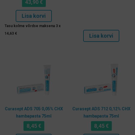
43,90
€
Lisa korvi
Tasu kolme võrdse maksena 3 x
14,63
€
Lisa korvi
Curasept ADS 705 0,05% CHX
Curasept ADS 712 0,12% CHX
hambapasta 75ml
hambapasta 75ml
8,45
€
8,45
€