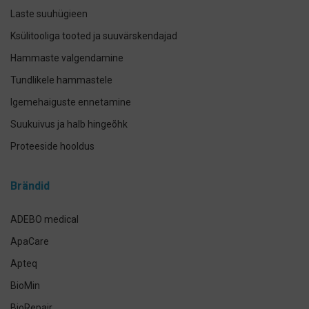
Laste suuhügieen
Ksülitooliga tooted ja suuvärskendajad
Hammaste valgendamine
Tundlikele hammastele
Igemehaiguste ennetamine
Suukuivus ja halb hingeõhk
Proteeside hooldus
Breketite- ja kapede hooldus
Brändid
Implantaadi hooldus
Suuhoolduskomplektid
ADEBO medical
Lemmikloomade suuhügieen
ApaCare
Antikseptikud, puhastus- ja isikukaitsevahendid
Apteq
Käte- ja nahahooldus
BioMin
Määramata
BioRepair