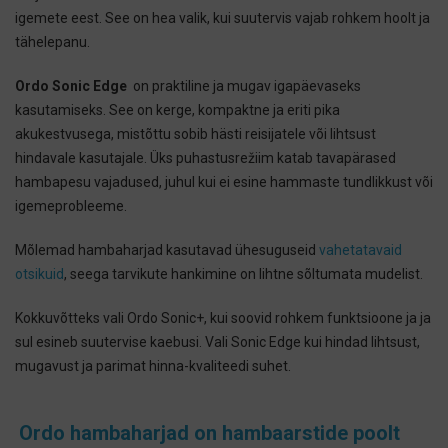
igemete eest. See on hea valik, kui suutervis vajab rohkem hoolt ja
tähelepanu.
Ordo Sonic Edge
on praktiline ja mugav igapäevaseks
kasutamiseks. See on kerge, kompaktne ja eriti pika
akukestvusega, mistõttu sobib hästi reisijatele või lihtsust
hindavale kasutajale. Üks puhastusrežiim katab tavapärased
hambapesu vajadused, juhul kui ei esine hammaste tundlikkust või
igemeprobleeme.
Mõlemad hambaharjad kasutavad ühesuguseid
vahetatavaid
otsikuid
, seega tarvikute hankimine on lihtne sõltumata mudelist.
Kokkuvõtteks vali Ordo Sonic+, kui soovid rohkem funktsioone ja ja
sul esineb suutervise kaebusi. Vali Sonic Edge kui hindad lihtsust,
mugavust ja parimat hinna-kvaliteedi suhet.
Ordo hambaharjad on hambaarstide poolt