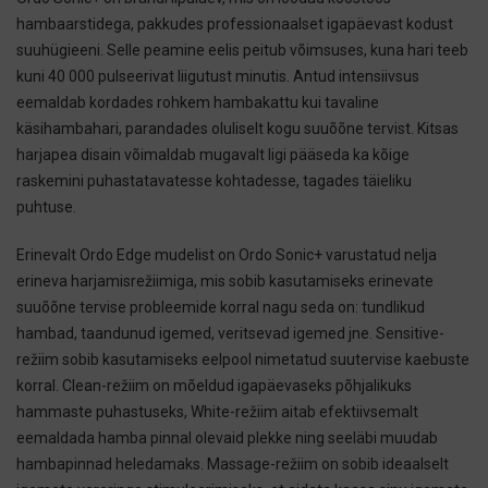
hambaarstidega, pakkudes professionaalset igapäevast kodust
suuhügieeni. Selle peamine eelis peitub võimsuses, kuna hari teeb
kuni 40 000 pulseerivat liigutust minutis. Antud intensiivsus
eemaldab kordades rohkem hambakattu kui tavaline
käsihambahari, parandades oluliselt kogu suuõõne tervist. Kitsas
harjapea disain võimaldab mugavalt ligi pääseda ka kõige
raskemini puhastatavatesse kohtadesse, tagades täieliku
puhtuse.
Erinevalt Ordo Edge mudelist on Ordo Sonic+ varustatud nelja
erineva harjamisrežiimiga, mis sobib kasutamiseks erinevate
suuõõne tervise probleemide korral nagu seda on: tundlikud
hambad, taandunud igemed, veritsevad igemed jne. Sensitive-
režiim sobib kasutamiseks eelpool nimetatud suutervise kaebuste
korral. Clean-režiim on mõeldud igapäevaseks põhjalikuks
hammaste puhastuseks, White-režiim aitab efektiivsemalt
eemaldada hamba pinnal olevaid plekke ning seeläbi muudab
hambapinnad heledamaks. Massage-režiim on sobib ideaalselt