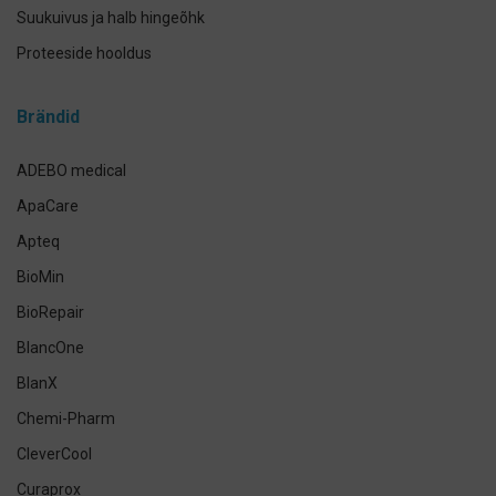
Suukuivus ja halb hingeõhk
Proteeside hooldus
Breketite- ja kapede hooldus
Brändid
Implantaadi hooldus
Suuhoolduskomplektid
ADEBO medical
Lemmikloomade suuhügieen
ApaCare
Antikseptikud, puhastus- ja isikukaitsevahendid
Apteq
Käte- ja nahahooldus
BioMin
Määramata
BioRepair
BlancOne
BlanX
Chemi-Pharm
CleverCool
Curaprox