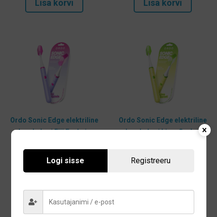
Lisa korvi
Lisa korvi
Ordo Sonic Edge elektriline
Ordo Sonic Edge elektriline
hambahari Fiji Fuchsia
hambahari Lime Sorbet
29,00
€
29,00
€
Logi sisse
Registreeru
Lisa korvi
Lisa korvi