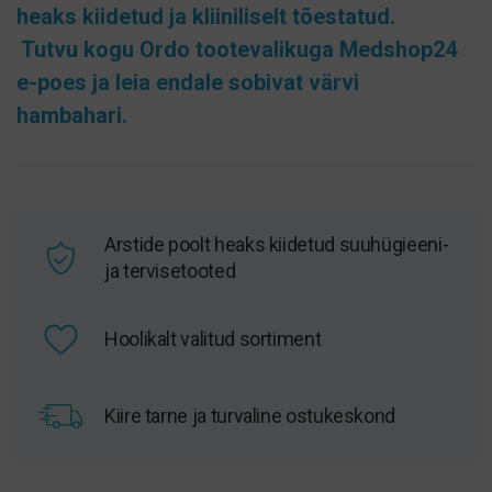
heaks kiidetud ja kliiniliselt tõestatud.
Tutvu kogu
Ordo tootevalikuga
Medshop24
e-poes ja leia endale sobivat värvi
hambahari.
Arstide poolt heaks kiidetud suuhügieeni-
ja tervisetooted
Hoolikalt valitud sortiment
Kiire tarne ja turvaline ostukeskond