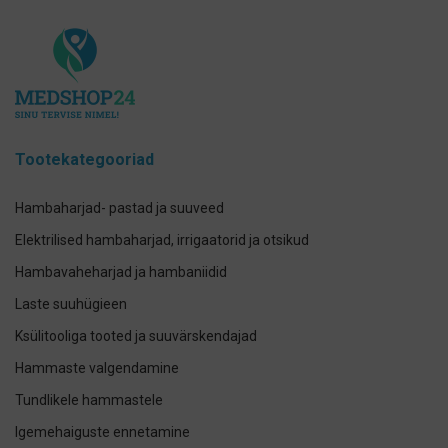
Tootekategooriad
Hambaharjad- pastad ja suuveed
Elektrilised hambaharjad, irrigaatorid ja otsikud
Hambavaheharjad ja hambaniidid
Laste suuhügieen
Ksülitooliga tooted ja suuvärskendajad
Hammaste valgendamine
Tundlikele hammastele
Igemehaiguste ennetamine