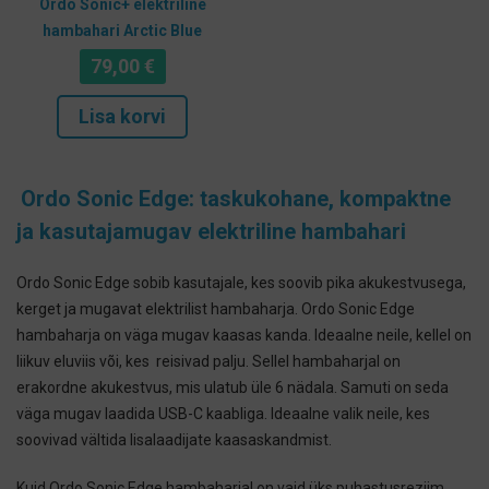
Ordo Sonic+ elektriline
hambahari Arctic Blue
79,00
€
Lisa korvi
Ordo Sonic Edge: taskukohane, kompaktne
ja kasutajamugav elektriline hambahari
Ordo Sonic Edge sobib kasutajale, kes soovib pika akukestvusega,
kerget ja mugavat elektrilist hambaharja. Ordo Sonic Edge
hambaharja on väga mugav kaasas kanda. Ideaalne neile, kellel on
liikuv eluviis või, kes reisivad palju. Sellel hambaharjal on
erakordne akukestvus, mis ulatub üle 6 nädala. Samuti on seda
väga mugav laadida USB-C kaabliga. Ideaalne valik neile, kes
soovivad vältida lisalaadijate kaasaskandmist.
Kuid Ordo Sonic Edge hambaharjal on vaid üks puhastusreziim