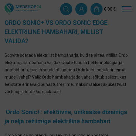
0,00
€
ORDO SONIC+ VS ORDO SONIC EDGE
ELEKTRILINE HAMBAHARI, MILLIST
VALIDA?
Soovite soetada elektrilist hambaharja, kuid te ei tea, millist Ordo
elektrilist hambaharja valida? Otsite tõhusa helitehnoloogiaga
hambaharja, kuid ei suuda otsustada Ordo kahe populaarseima
mudeli vahel? Valik Ordo hambaharjade vahel sõltub sellest, kas
eelistate erinevaid puhastusrežiime, maksimaalset akukestvust
või hoopis toote kompaktsust.
Ordo Sonic+: efektiivne, unikaalse disainiga
ja nelja režiimiga elektriline hambahari
Ordo Sonic+ on brändi lipulaev, mis on loodud koostöös