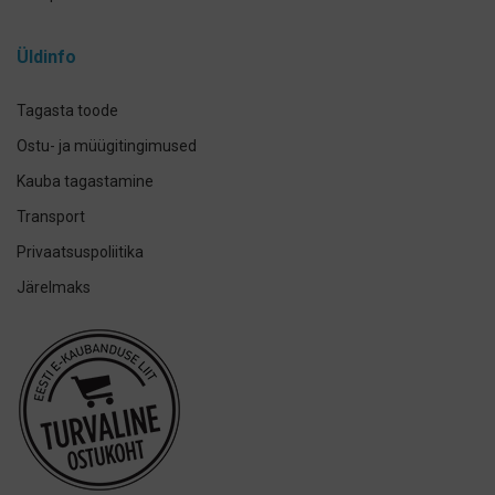
Curasept
Üldinfo
Elmex
GUM
Tagasta toode
Herbadent
Ostu- ja müügitingimused
h2ofloss
Kauba tagastamine
ION-Sei
Transport
IsoDent
Privaatsuspoliitika
KIN
Järelmaks
Lumoral.
Miradent
Mizuha
OraCoat
Oral-B
Ordo