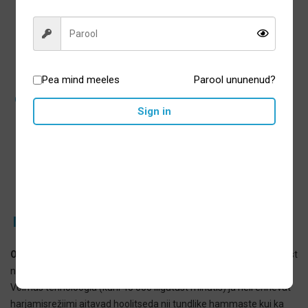
Pea mind meeles
Parool ununenud?
Ordo Sonic Edge elektriline
Sign in
hambahari Peach Sunrise
29,00
€
Lisa korvi
Millist mudelit eelistada?
Ordo Sonic+
on sobiv neile, kes soovivad maksimaalset puhastust
ning vajavad leevendust erinevatele suutervise probleemidele.
Võimas tehnoloogia (kuni 40 000 liigutust minutis) ja neli erinevat
harjamisrežiimi aitavad hoolitseda nii tundlike hammaste kui ka