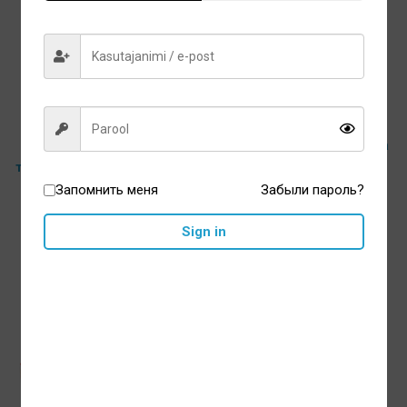
Пробиотические
ApaCare ApaGum
рассасывающиеся
hambaemaili mineraalide ja
таблетки BioGaia Prodentis
ksülitooliga närimiskumm
Запомнить меня
30шт
Забыли пароль?
45tk
22,55
€
8,10
€
Sign in
В корзину
В корзину