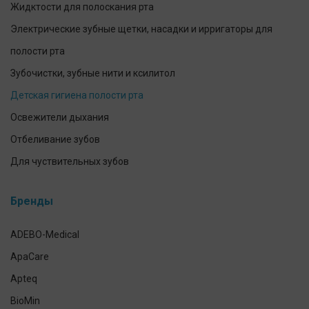
Жидктости для полоскания рта
Электрические зубные щетки, насадки и ирригаторы для
полости рта
Зубочистки, зубные нити и ксилитол
Детская гигиена полости рта
Освежители дыхания
Отбеливание зубов
Для чуствительных зубов
Предотвращение и лечение заболеваний десен
Бренды
Уход за зубными протезами
Для брекетов и кап
ADEBO-Medical
Экспресс-тесты
ApaCare
Наборы для ухода за полостью рта
Apteq
Гигиена полости рта домашних питомцев
BioMin