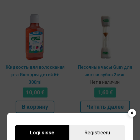
Жидкость для полоскания
Песочные часы Gum для
рта Gum для детей 6+
чистки зубов 2 мин
300ml
Нет в наличии
10,00
€
1,60
€
В корзину
Читать далее
Logi sisse
Registreeru