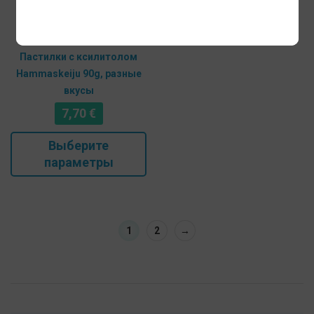
Пастилки с ксилитолом
Hammaskeiju 90g, разные
вкусы
7,70
€
Этот
Выберите
товар
параметры
имеет
несколько
вариаций.
Опции
1
2
→
можно
выбрать
на
странице
товара.