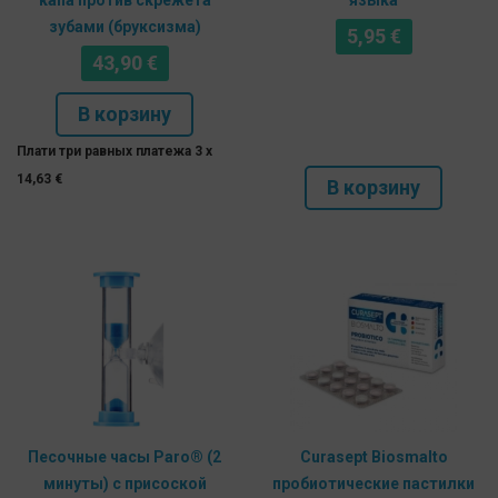
капа против скрежета
языка
зубами (бруксизма)
5,95
€
43,90
€
В корзину
Плати три равных платежа 3 x
14,63
€
В корзину
Песочные часы Paro® (2
Curasept Biosmalto
минуты) с присоской
пробиотические пастилки