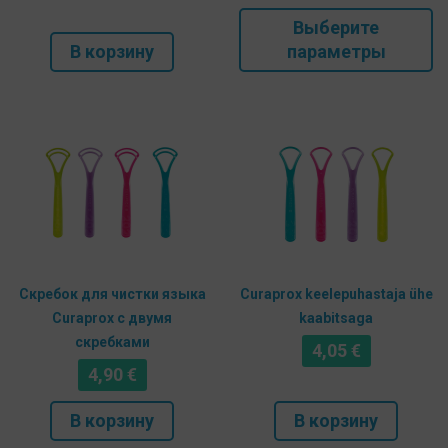
Эт
Выберите
то
В корзину
параметры
и
не
ва
О
м
в
на
ст
то
Скребок для чистки языка
Curaprox keelepuhastaja ühe
Curaprox с двумя
kaabitsaga
скребками
4,05
€
4,90
€
В корзину
В корзину