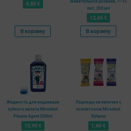
жевательной резинки, 7–12
4,80
€
лет, 250 мл
12,65
€
В корзину
В корзину
Жидкость для индикации
Леденцы на палочке с
зубного налета Miradent
ксилитолом Miradent
Plaque Agent 500ml
Xylipop
10,90
€
1,60
€