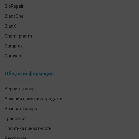
Антисептики и средства для дезинфекции
BioRepair
Средства индивидуальной защиты
BlancOne
Уход за кожей рук и тела
BlanX
Chemi-pharm
Curaprox
Curasept
CleverCool
Общая информация
Elmex
GUM
Вернуть товар
Herbadent
Условия покупки и продажи
h2ofloss
Возврат товара
ION-Sei
Транспорт
IsoDent
Политика приватности
KIN
Рассрочка