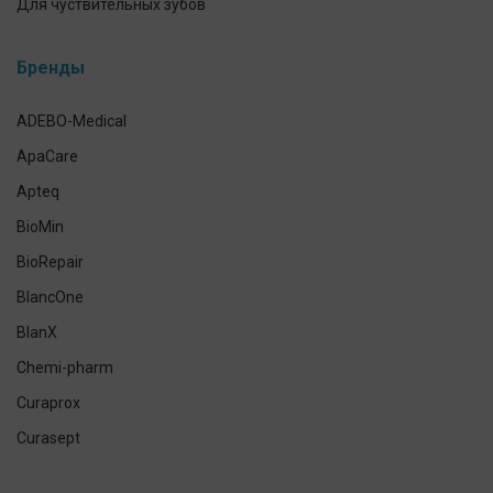
Для чуствительных зубов
Предотвращение и лечение заболеваний десен
Бренды
Уход за зубными протезами
Для брекетов и кап
ADEBO-Medical
Экспресс-тесты
ApaCare
Наборы для ухода за полостью рта
Apteq
Гигиена полости рта домашних питомцев
BioMin
Антисептики и средства для дезинфекции
BioRepair
Средства индивидуальной защиты
BlancOne
Уход за кожей рук и тела
BlanX
Chemi-pharm
Curaprox
Curasept
CleverCool