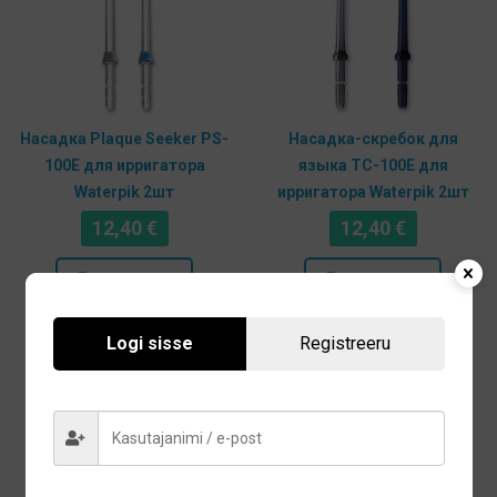
Насадка Plaque Seeker PS-
Насадка-скребок для
100E для ирригатора
языка TC-100E для
Waterpik 2шт
ирригатора Waterpik 2шт
12,40
€
12,40
€
В корзину
В корзину
Logi sisse
Registreeru