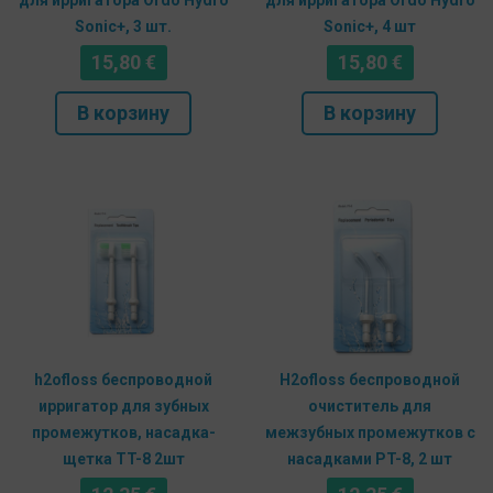
для ирригатора Ordo Hydro
для ирригатора Ordo Hydro
Sonic+, 3 шт.
Sonic+, 4 шт
15,80
€
15,80
€
В корзину
В корзину
h2ofloss беспроводной
H2ofloss беспроводной
ирригатор для зубных
очиститель для
промежутков, насадка-
межзубных промежутков с
щетка TT-8 2шт
насадками PT-8, 2 шт