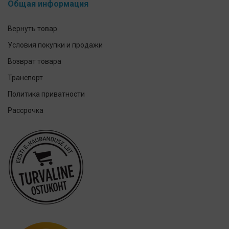
Общая информация
Elmex
GUM
Вернуть товар
Herbadent
Условия покупки и продажи
h2ofloss
Возврат товара
ION-Sei
Транспорт
IsoDent
Политика приватности
KIN
Рассрочка
Lumoral.
Miradent
Mizuha
OraCoat
Oral-B
OraCoat
Ordo