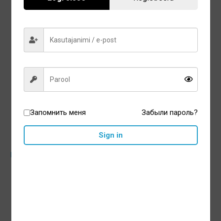
12,40
€
12,40
€
В корзину
В корзину
Запомнить меня
Забыли пароль?
Sign in
Насадка Standard JT-100E
Насадка-скребок для
для ирригатора Waterpik
языка TC-100E для
2шт
ирригатора Waterpik 2шт
12,40
€
12,40
€
В корзину
В корзину