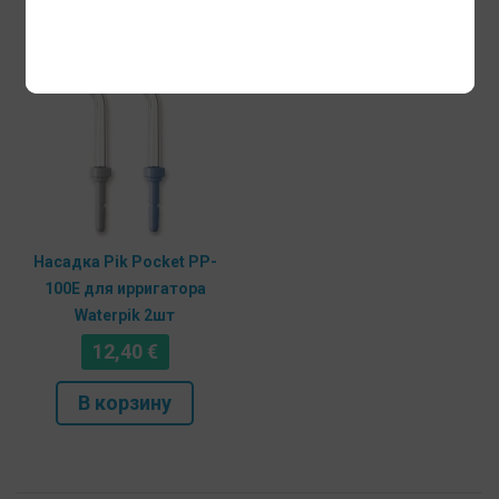
Насадка Pik Pocket PP-
100E для ирригатора
Waterpik 2шт
12,40
€
В корзину