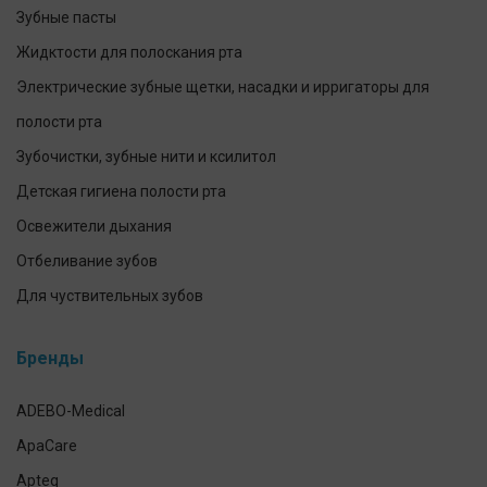
Зубные пасты
Жидктости для полоскания рта
Электрические зубные щетки, насадки и ирригаторы для
полости рта
Зубочистки, зубные нити и ксилитол
Детская гигиена полости рта
Освежители дыхания
Отбеливание зубов
Для чуствительных зубов
Предотвращение и лечение заболеваний десен
Бренды
Уход за зубными протезами
Для брекетов и кап
ADEBO-Medical
Экспресс-тесты
ApaCare
Наборы для ухода за полостью рта
Apteq