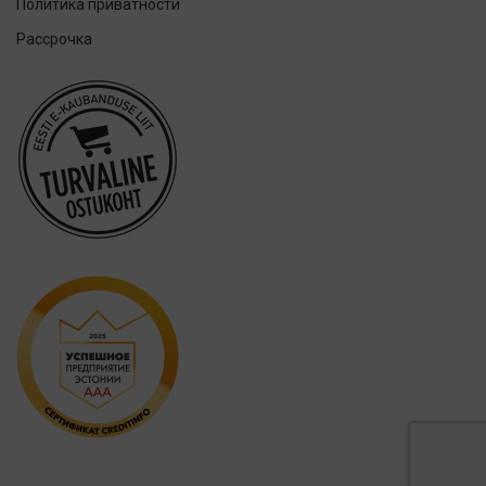
Политика приватности
KIN
Рассрочка
Lumoral.
Miradent
Mizuha
OraCoat
Oral-B
OraCoat
Ordo
Others
Oxyfresh
Philips
Promis
Royal Denta
Smilelab