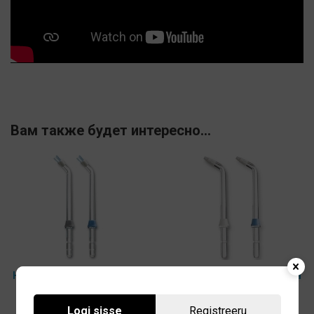
Вам также будет интересно…
Насадка Plaque Seeker PS-
Ортодонтическая насадка
100E для ирригатора
OD-100E для ирригатора
Waterpik 2шт
Waterpik 2шт
Logi sisse
Registreeru