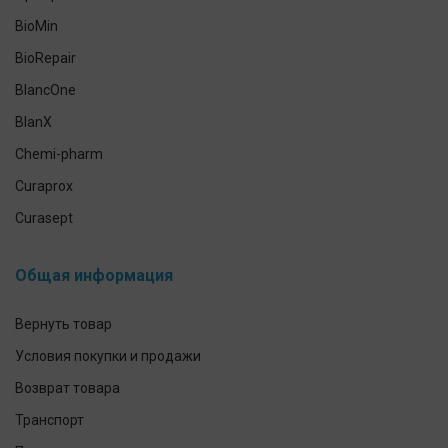
Гигиена полости рта домашних питомцев
BioMin
Антисептики и средства для дезинфекции
BioRepair
Средства индивидуальной защиты
BlancOne
Уход за кожей рук и тела
BlanX
Chemi-pharm
Curaprox
Curasept
CleverCool
Общая информация
Elmex
GUM
Вернуть товар
Herbadent
Условия покупки и продажи
h2ofloss
Возврат товара
ION-Sei
Транспорт
IsoDent