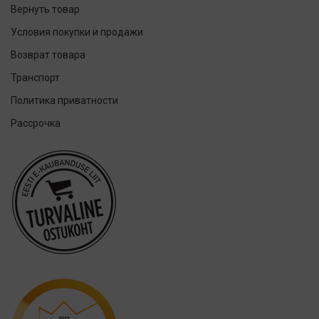
GUM
Вернуть товар
Herbadent
Условия покупки и продажи
h2ofloss
Возврат товара
ION-Sei
Транспорт
IsoDent
Политика приватности
KIN
Рассрочка
Lumoral.
Miradent
Mizuha
OraCoat
Oral-B
OraCoat
Ordo
Others