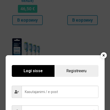
белые)
46,50
€
В корзину
В корзину
Logi sisse
Registreeru
Насадки для
электрической зубной
щетки Philips Sonicare
Plaque Defence C3 (4шт,
белые)