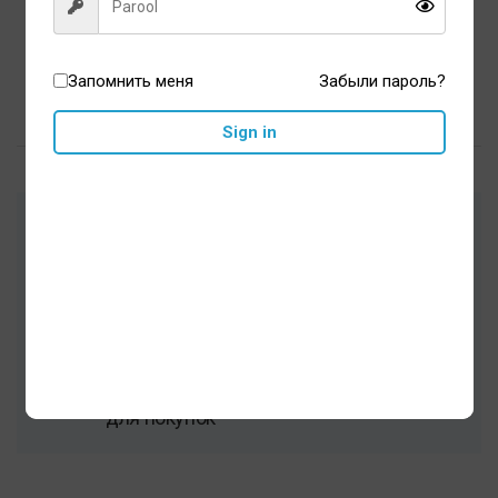
46,50
€
В корзину
Запомнить меня
Забыли пароль?
Sign in
Одобренные врачами товары для
гигиены полости рта и здоровья
Тщательно подобранный ассортимент
Быстрая доставка, безопасная среда
для покупок