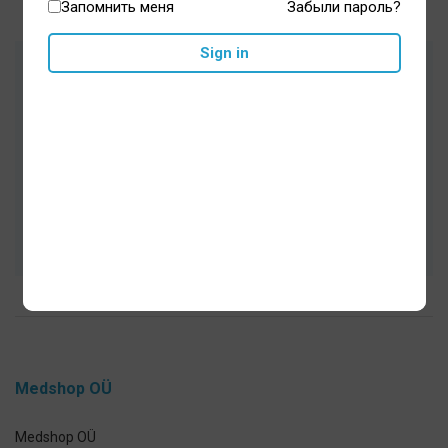
Запомнить меня
Забыли пароль?
Sign in
Одобренные врачами товары для
гигиены полости рта и здоровья
Тщательно подобранный ассортимент
Быстрая доставка, безопасная среда
для покупок
Medshop OÜ
Medshop OÜ