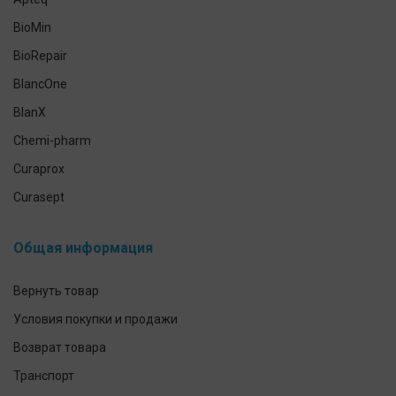
Гигиена полости рта домашних питомцев
BioMin
Антисептики и средства для дезинфекции
BioRepair
Средства индивидуальной защиты
BlancOne
Уход за кожей рук и тела
BlanX
Chemi-pharm
Curaprox
Curasept
CleverCool
Общая информация
Elmex
GUM
Вернуть товар
Herbadent
Условия покупки и продажи
h2ofloss
Возврат товара
ION-Sei
Транспорт
IsoDent