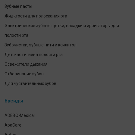
Зубные пасты
Жидктости для полоскания рта
Электрические зубные щетки, насадки и ирригаторы для
полости рта
Зубочистки, зубные нити и ксилитол
Детская гигиена полости рта
Освежители дыхания
Отбеливание зубов
Для чуствительных зубов
Предотвращение и лечение заболеваний десен
Бренды
Уход за зубными протезами
Для брекетов и кап
ADEBO-Medical
Экспресс-тесты
ApaCare
Наборы для ухода за полостью рта
Apteq