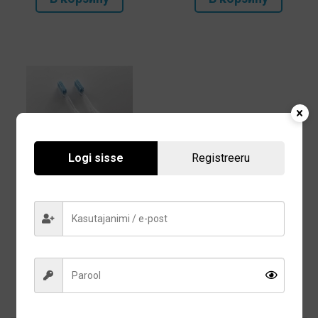
Logi sisse
Registreeru
Насадки для
электрической зубной
щетки ION-Sei SOFT
15,50
€
В корзину