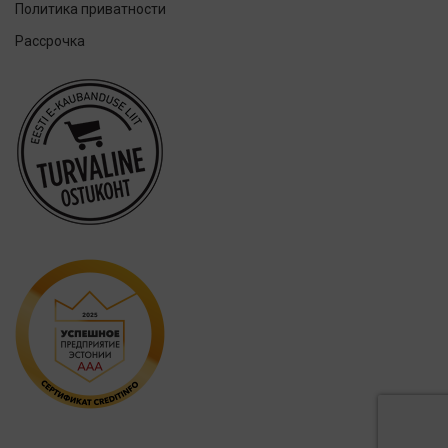
Политика приватности
KIN
Рассрочка
Lumoral.
Miradent
Mizuha
OraCoat
Oral-B
OraCoat
Ordo
Others
Oxyfresh
Philips
Promis
Royal Denta
Smilelab