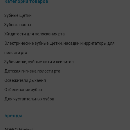
Категории товаров
Зубные щетки
Зубные пасты
Жидктости для полоскания рта
Электрические зубные щетки, насадки и ирригаторы для
полости рта
Зубочистки, зубные нити и ксилитол
Детская гигиена полости рта
Освежители дыхания
Отбеливание зубов
Для чуствительных зубов
Предотвращение и лечение заболеваний десен
Бренды
Уход за зубными протезами
Для брекетов и кап
ADEBO-Medical