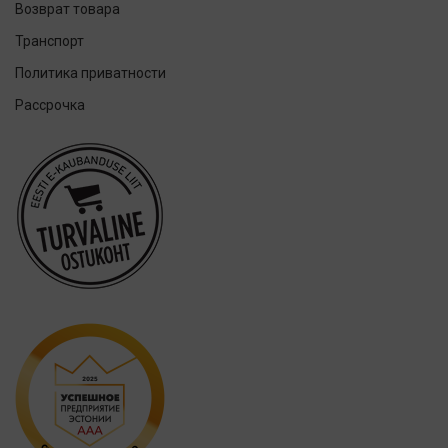
Возврат товара
ION-Sei
Транспорт
IsoDent
Политика приватности
KIN
Рассрочка
Lumoral.
Miradent
Mizuha
OraCoat
Oral-B
OraCoat
Ordo
Others
Oxyfresh
Philips
Promis