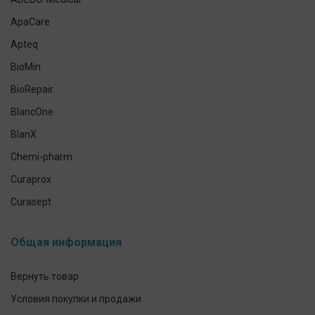
Экспресс-тесты
ApaCare
Наборы для ухода за полостью рта
Apteq
Гигиена полости рта домашних питомцев
BioMin
Антисептики и средства для дезинфекции
BioRepair
Средства индивидуальной защиты
BlancOne
Уход за кожей рук и тела
BlanX
Chemi-pharm
Curaprox
Curasept
CleverCool
Общая информация
Elmex
GUM
Вернуть товар
Herbadent
Условия покупки и продажи
h2ofloss