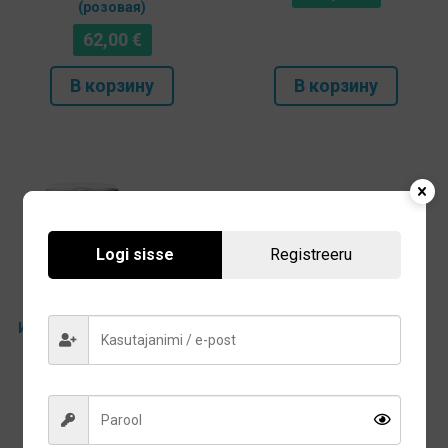
(розовая)
62,00
€
В корзину
В корзину
Logi sisse
Registreeru
Ирригатор Waterpik WF-150
Ultra Plus
98,12
€
В корзину