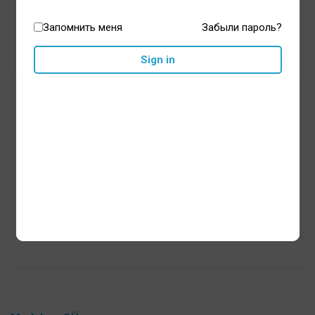
Запомнить меня
Забыли пароль?
Sign in
Одобренные врачами товары для
гигиены полости рта и здоровья
Тщательно подобранный ассортимент
Быстрая доставка, безопасная среда
для покупок